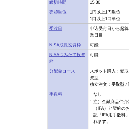
締切時間
15:30
売却単位
1円以上1円単位
1口以上1口単位
受渡日
申込受付日から起算
業日目
NISA成長投資枠
可能
NISAつみたて投資
可能
枠
分配金コース
スポット購入：受取型
資型
積立注文：受取型 /
手数料
なし
注）金融商品仲介
（IFA）と契約の
記「IFA用手数料
れます。