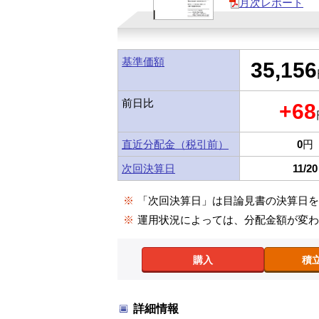
月次レポート
基準価額
35,156
前日比
+68
直近分配金（税引前）
0
円
次回決算日
11/20
※
「次回決算日」は目論見書の決算日
※
運用状況によっては、分配金額が変
購入
積
詳細情報