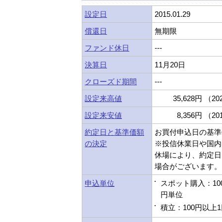
設定日
2015.01.29
償還日
無期限
ファンド休日
---
決算日
11月20日
クローズド期間
---
設定来高値
35,628円 （202
設定来安値
8,356円 （201
約定日と基準価額
お買付申込日の基準
の決定
※投信休業日や国内
休場により、約定日
場合がございます。
申込単位
スポット購入：10
円単位
積立：100円以上