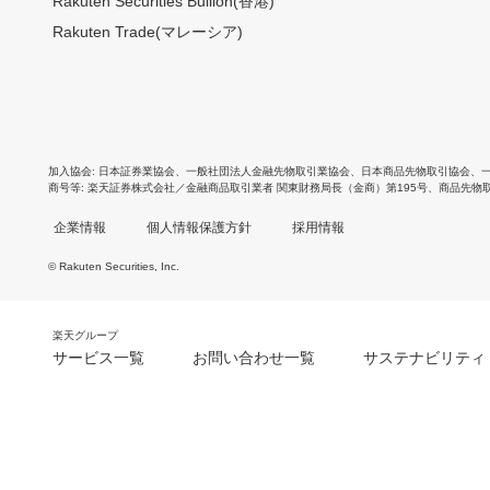
Rakuten Securities Bullion(香港)
Rakuten Trade(マレーシア)
加入協会
日本証券業協会
、
一般社団法人金融先物取引業協会
、
日本商品先物取引協会
、
商号等
楽天証券株式会社／金融商品取引業者 関東財務局長（金商）第195号、商品先物
企業情報
個人情報保護方針
採用情報
© Rakuten Securities, Inc.
楽天グループ
サービス一覧
お問い合わせ一覧
サステナビリティ
m