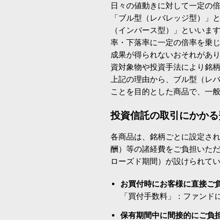
日々の値動きに対して一定の
「ブル型（レバレッジ型）」
（インバース型）」といいます
率・下落率に一定の倍率を乗
成果が得られないおそれがあ
資対象物や投資手法により銘
上記の理由から、ブル型（レ
ことを目的とした商品で、一
投資信託の取引にかかる
各商品は、銘柄ごとに設定され
酬）等の諸経費をご負担いた
ローズド期間）が設けられて
お買付時にお客様に直接ご
「買付手数料」：ファンド
保有期間中に間接的にご負