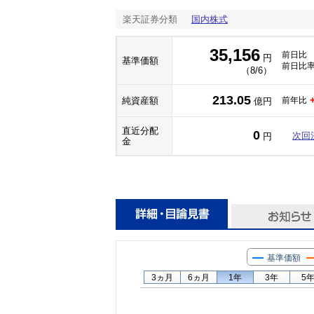
楽天証券分類
国内株式
35,156
前日比
円
基準価額
前日比
（8/6）
213.05
純資産額
前年比
億円
直近分配
0
次回
円
金
基準価額
3ヵ月
6ヵ月
1年
3年
5