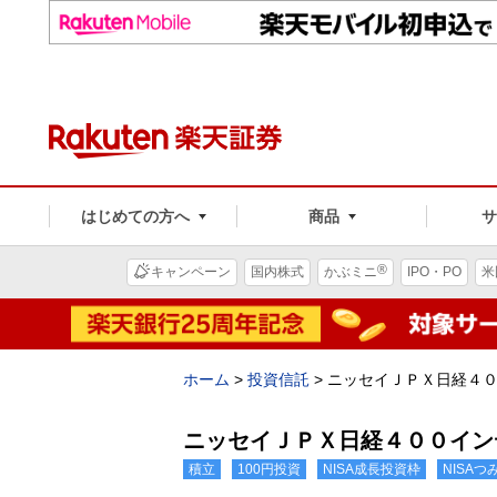
はじめての方へ
商品
®
キャンペーン
国内株式
かぶミニ
IPO・PO
米
ホーム
>
投資信託
>
ニッセイＪＰＸ日経４
ニッセイＪＰＸ日経４００イン
積立
100円投資
NISA成長投資枠
NISA