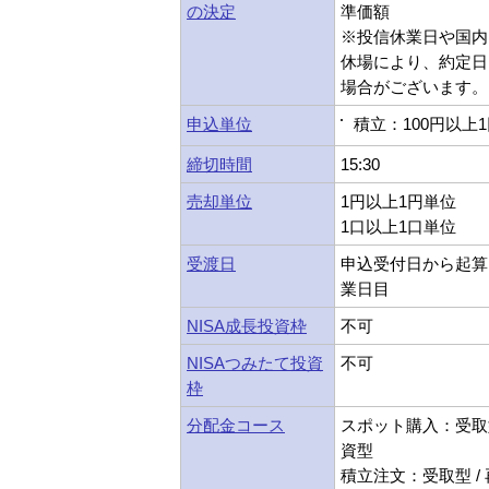
の決定
準価額
※投信休業日や国内
休場により、約定日
場合がございます。
申込単位
積立：100円以上
締切時間
15:30
売却単位
1円以上1円単位
1口以上1口単位
受渡日
申込受付日から起算
業日目
NISA成長投資枠
不可
NISAつみたて投資
不可
枠
分配金コース
スポット購入：受取型
資型
積立注文：受取型 /