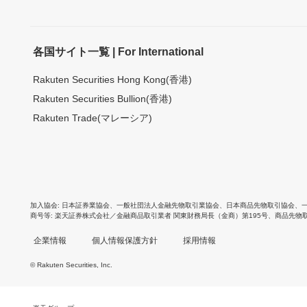
各国サイト一覧 | For International
Rakuten Securities Hong Kong(香港)
Rakuten Securities Bullion(香港)
Rakuten Trade(マレーシア)
加入協会
日本証券業協会
、
一般社団法人金融先物取引業協会
、
日本商品先物取引協会
、
商号等
楽天証券株式会社／金融商品取引業者 関東財務局長（金商）第195号、商品先物
企業情報
個人情報保護方針
採用情報
© Rakuten Securities, Inc.