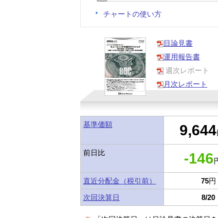
チャートの使い方
目論見書
運用報告書
週次レポート
月次レポート
基準価額
9,644
前日比
-146
円
直近分配金（税引前）
75
円
次回決算日
8/20