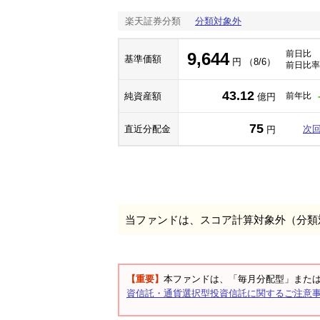
楽天証券分類
分類対象外
前日比
9,644
基準価額
円 （8/6）
前日比率
43.12
純資産額
前年比
億円
75
直近分配金
次
円
当ファンドは、スコア計算対象外（分類
【重要】
本ファンドは、「毎月分配型」また
資信託・通貨選択型投資信託に関するご注意