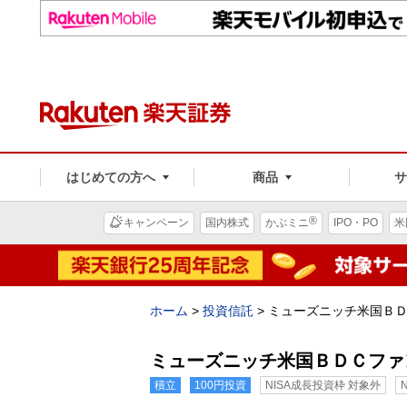
はじめての方へ
商品
®
キャンペーン
国内株式
かぶミニ
IPO・PO
米
ホーム
>
投資信託
>
ミューズニッチ米国Ｂ
ミューズニッチ米国ＢＤＣファ
積立
100円投資
NISA成長投資枠 対象外