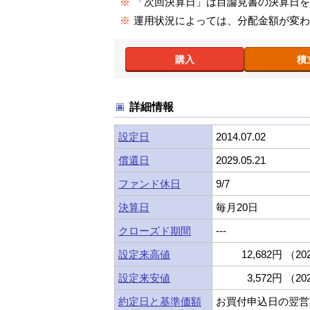
※
「次回決算日」は目論見書の決算日
※
運用状況によっては、分配金額が変
購入
積
詳細情報
設定日
2014.07.02
償還日
2029.05.21
ファンド休日
9/7
決算日
毎月20日
クローズド期間
---
設定来高値
12,682円 （202
設定来安値
3,572円 （202
約定日と基準価額
お買付申込日の翌営