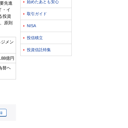
始めたあとも安心

要先進
イ・イ
取引ガイド

る投資
、原則
NISA

投信積立

ネジメン
投資信託特集

0.88億円
為替ヘ
録