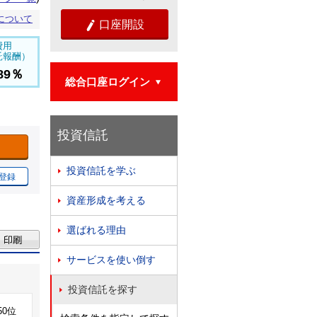
について
口座開設

費用
託報酬）
889％
総合口座ログイン

投資信託
投資信託を学ぶ

登録
資産形成を考える

選ばれる理由

サービスを使い倒す

投資信託を探す

50位