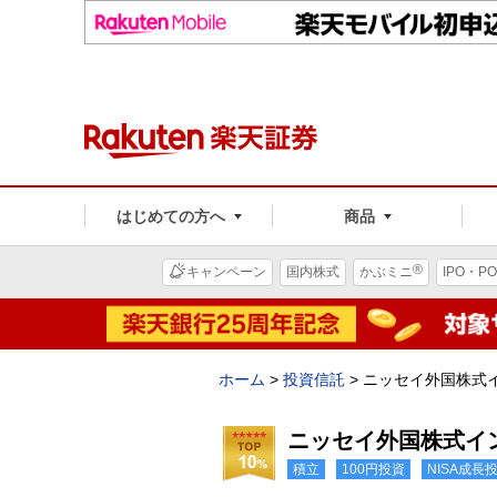
はじめての方へ
商品
®
キャンペーン
国内株式
かぶミニ
IPO・PO
ホーム
>
投資信託
>
ニッセイ外国株式
ニッセイ外国株式イ
積立
100円投資
NISA成長