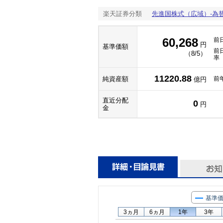
楽天証券分類
先進国株式（広域）-為
60,268
前
円
基準価額
前
（8/5）
率
11220.88
純資産額
前
億円
直近分配
0
円
金
基準
3ヵ月
6ヵ月
1年
3年