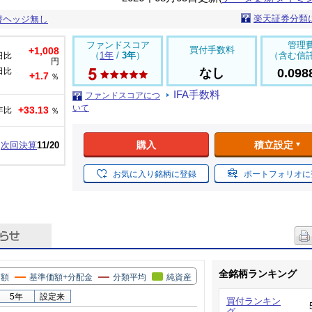
楽天証券分類
替ヘッジ無し
ファンドスコア
管理
買付手数料
+1,008
（
1年
/
3年
）
（含む信
日比
円
日比
なし
0.09
+1.7
％
IFA手数料
ファンドスコアにつ
いて
+33.13
年比
％
購入
積立設定
次回決算
11/20
お気に入り銘柄に登録
ポートフォリオに
全銘柄ランキング
価額
基準価額+分配金
分類平均
純資産
5年
設定来
買付ランキン
グ