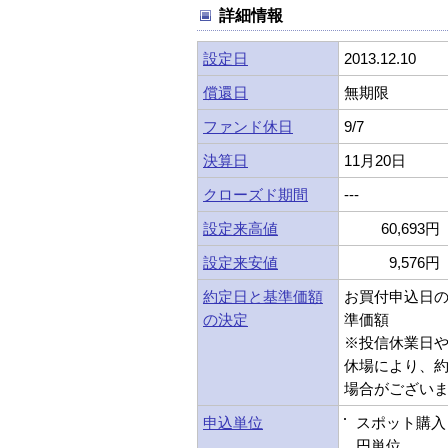
詳細情報
設定日
2013.12.10
償還日
無期限
ファンド休日
9/7
決算日
11月20日
クローズド期間
---
設定来高値
60,693円 
設定来安値
9,576円 
約定日と基準価額
お買付申込日
の決定
準価額
※投信休業日
休場により、
場合がござい
申込単位
スポット購入：
円単位