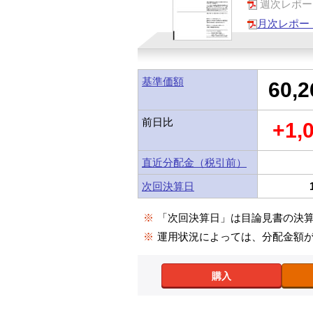
週次レポー
月次レポー
基準価額
60,2
前日比
+1,
直近分配金（税引前）
次回決算日
※
「次回決算日」は目論見書の決
※
運用状況によっては、分配金額
購入