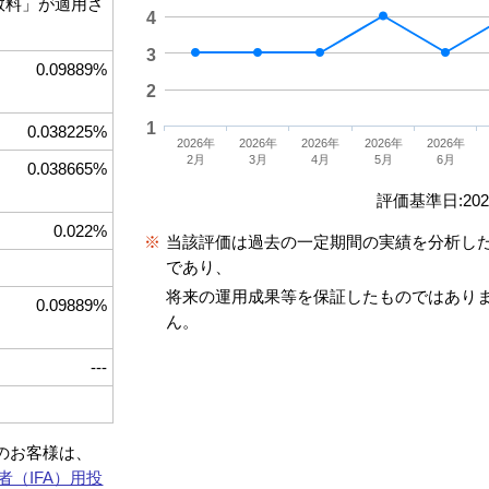
手数料」が適用さ
4
3
0.09889%
2
1
0.038225%
2026年
2026年
2026年
2026年
2026年
2月
3月
4月
5月
6月
0.038665%
評価基準日:2026
0.022%
※
当該評価は過去の一定期間の実績を分析し
であり、
将来の運用成果等を保証したものではあり
0.09889%
ん。
---
約のお客様は、
者（IFA）用投