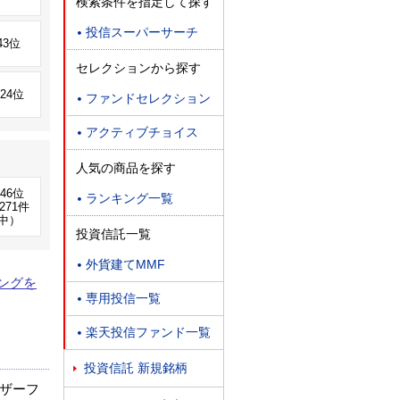
検索条件を指定して探す
投信スーパーサーチ

43位
セレクションから探す
724位
ファンドセレクション

アクティブチョイス

人気の商品を探す
146位
ランキング一覧

271件
中）
投資信託一覧
外貨建てMMF

ングを
専用投信一覧

楽天投信ファンド一覧

投資信託 新規銘柄

ザーフ