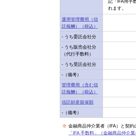
記「IFA用
れます。
運用管理費用（信
託報酬）（税込）
- うち委託会社分
- うち販売会社分
（代行手数料）
- うち受託会社分
-（備考）
管理費用（含む信
託報酬）（税込）
信託財産留保額
-（備考）
※
金融商品仲介業者（IFA）と契
「IFA 手数料」（金融商品仲介業