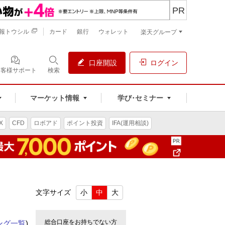
PR
報トウシル
カード
銀行
ウォレット
楽天グループ
口座開設
ログイン
お客様サポート
検索
マーケット情報
学び･セミナー
X
CFD
ロボアド
ポイント投資
IFA(運用相談)
文字サイズ
小
中
大
総合口座をお持ちでない方
ング一覧
)