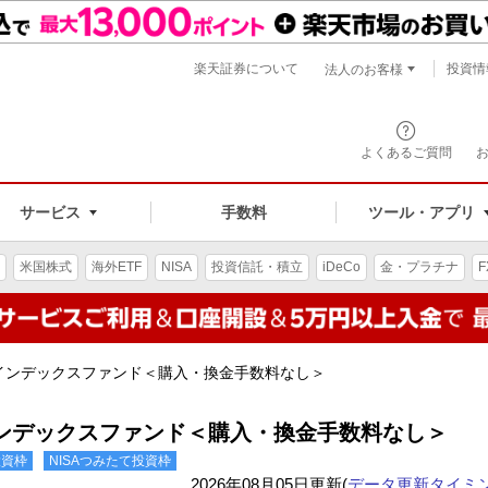
楽天証券について
投資情
法人のお客様
よくあるご質問
手数料
サービス
ツール・アプリ
米国株式
海外ETF
NISA
投資信託・積立
iDeCo
金・プラチナ
F
インデックスファンド＜購入・換金手数料なし＞
ンデックスファンド＜購入・換金手数料なし＞
投資枠
NISAつみたて投資枠
2026年08月05日更新(
データ更新タイミ