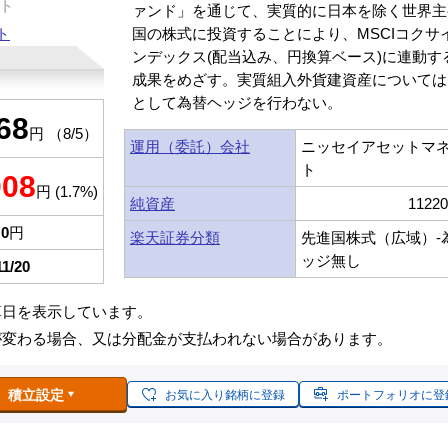
ト
ァンド」を通じて、実質的に日本を除く世界主
ト
国の株式に投資することにより、MSCIコクサ
ンデックス(配当込み、円換算ベース)に連動す
成果をめざす。実質組入外貨建資産については
として為替ヘッジを行わない。
68
円 （8/5）
運用（委託）会社
ニッセイアセットマ
ト
008
円 (1.7%)
純資産
1122
0
円
楽天証券分類
先進国株式（広域）-
ッジ無し
11/20
算日を表示しています。
が変わる場合、又は分配金が支払われない場合があります。
積立設定
お気に入り銘柄に登録
ポートフォリオに登