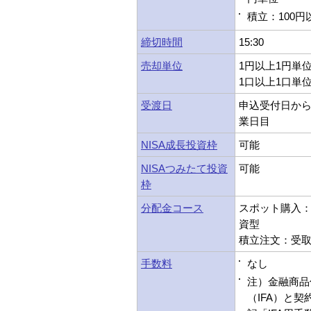
積立：100円
締切時間
15:30
売却単位
1円以上1円単
1口以上1口単
受渡日
申込受付日から
業日目
NISA成長投資枠
可能
NISAつみたて投資
可能
枠
分配金コース
スポット購入：受
資型
積立注文：受取型
手数料
なし
注）金融商品
（IFA）と