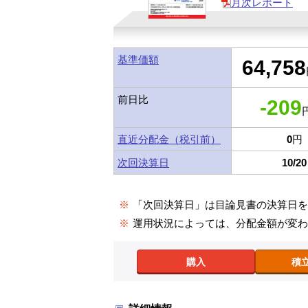
月次レポート
基準価額
64,758
前日比
-209
円
直近分配金（税引前）
0
円
次回決算日
10/20
※
「次回決算日」は目論見書の決算日
※
運用状況によっては、分配金額が変
購入
積