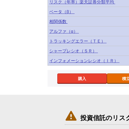
リスク（年率）楽天証券分類平均
ベータ（β）
相関係数
アルファ（α）
トラッキングエラー（ＴＥ）
シャープレシオ（ＳＲ）
インフォメーションレシオ（ＩＲ）
購入
積

投資信託のリス