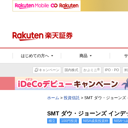
はじめての方へ
商品
®
キャンペーン
国内株式
かぶミニ
IPO・PO
米
ホーム
>
投資信託
>
SMT ダウ・ジョーンズ
SMT ダウ・ジョーンズ イン
積立
100円投資
NISA成長投資枠
NISA