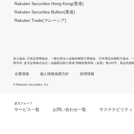
Rakuten Securities Hong Kong(香港)
Rakuten Securities Bullion(香港)
Rakuten Trade(マレーシア)
加入協会
日本証券業協会
、
一般社団法人金融先物取引業協会
、
日本商品先物取引協会
、
商号等
楽天証券株式会社／金融商品取引業者 関東財務局長（金商）第195号、商品先物
企業情報
個人情報保護方針
採用情報
© Rakuten Securities, Inc.
楽天グループ
サービス一覧
お問い合わせ一覧
サステナビリティ