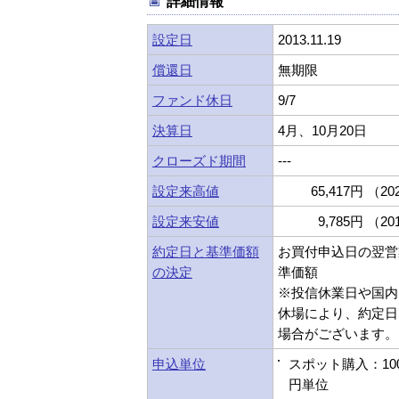
詳細情報
設定日
2013.11.19
償還日
無期限
ファンド休日
9/7
決算日
4月、10月20日
クローズド期間
---
設定来高値
65,417円 （202
設定来安値
9,785円 （201
約定日と基準価額
お買付申込日の翌営
の決定
準価額
※投信休業日や国内
休場により、約定日
場合がございます。
申込単位
スポット購入：10
円単位