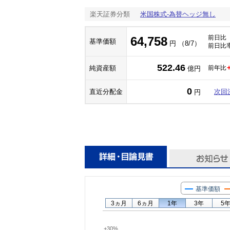
楽天証券分類
米国株式-為替ヘッジ無し
前日比
64,758
基準価額
円 （8/7）
前日比
522.46
純資産額
前年比
億円
0
直近分配金
次回
円
基準価額
3ヵ月
6ヵ月
1年
3年
5
+30%