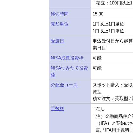
積立：100円以上
締切時間
15:30
売却単位
1円以上1円単位
1口以上1口単位
受渡日
申込受付日から起算
業日目
NISA成長投資枠
可能
NISAつみたて投資
可能
枠
分配金コース
スポット購入：受取型
資型
積立注文：受取型 /
手数料
なし
注）金融商品仲介
（IFA）と契約の
記「IFA用手数料