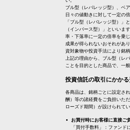
い。
ブル型（レバレッジ型）、ベ
日々の値動きに対して一定の
「ブル型（レバレッジ型）」
（インバース型）」といいます
率・下落率に一定の倍率を乗
成果が得られないおそれがあ
資対象物や投資手法により銘
上記の理由から、ブル型（レ
ことを目的とした商品で、一
投資信託の取引にかかる
各商品は、銘柄ごとに設定され
酬）等の諸経費をご負担いた
ローズド期間）が設けられて
お買付時にお客様に直接ご
「買付手数料」：ファンド