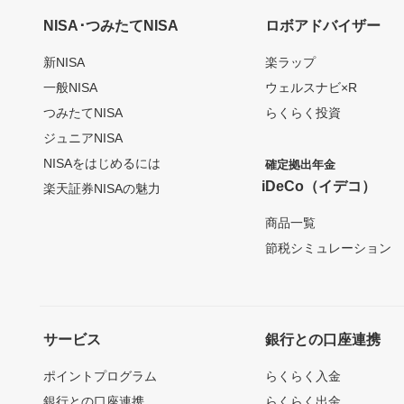
NISA･つみたてNISA
ロボアドバイザー
新NISA
楽ラップ
一般NISA
ウェルスナビ×R
つみたてNISA
らくらく投資
ジュニアNISA
NISAをはじめるには
確定拠出年金
iDeCo（イデコ）
楽天証券NISAの魅力
商品一覧
節税シミュレーション
サービス
銀行との口座連携
ポイントプログラム
らくらく入金
銀行との口座連携
らくらく出金