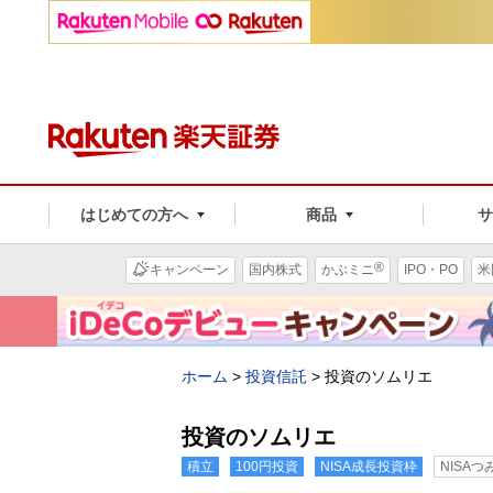
はじめての方へ
商品
®
キャンペーン
国内株式
かぶミニ
IPO・PO
米
ホーム
>
投資信託
>
投資のソムリエ
投資のソムリエ
積立
100円投資
NISA成長投資枠
NISA