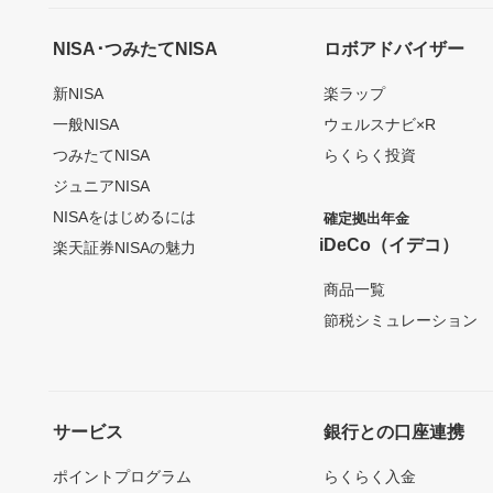
NISA･つみたてNISA
ロボアドバイザー
新NISA
楽ラップ
一般NISA
ウェルスナビ×R
つみたてNISA
らくらく投資
ジュニアNISA
NISAをはじめるには
確定拠出年金
iDeCo（イデコ）
楽天証券NISAの魅力
商品一覧
節税シミュレーション
サービス
銀行との口座連携
ポイントプログラム
らくらく入金