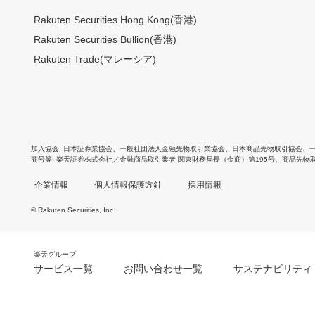
Rakuten Securities Hong Kong(香港)
Rakuten Securities Bullion(香港)
Rakuten Trade(マレーシア)
加入協会
日本証券業協会
、
一般社団法人金融先物取引業協会
、
日本商品先物取引協会
、
商号等
楽天証券株式会社／金融商品取引業者 関東財務局長（金商）第195号、商品先物
企業情報
個人情報保護方針
採用情報
© Rakuten Securities, Inc.
楽天グループ
サービス一覧
お問い合わせ一覧
サステナビリティ