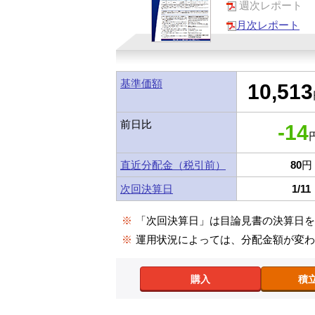
週次レポート
月次レポート
基準価額
10,513
前日比
-14
円
直近分配金（税引前）
80
円
次回決算日
1/11
※
「次回決算日」は目論見書の決算日
※
運用状況によっては、分配金額が変
購入
積