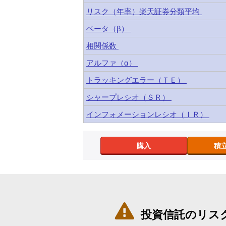
リスク（年率）楽天証券分類平均
ベータ（β）
相関係数
アルファ（α）
トラッキングエラー（ＴＥ）
シャープレシオ（ＳＲ）
インフォメーションレシオ（ＩＲ）
購入
積

投資信託のリス