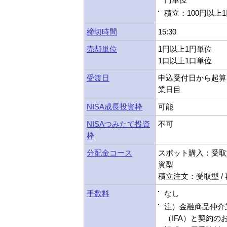
積立：100円以上
締切時間
15:30
売却単位
1円以上1円単位
1口以上1口単位
受渡日
申込受付日から起算
業日目
NISA成長投資枠
可能
NISAつみたて投資
不可
枠
分配金コース
スポット購入：受取型
資型
積立注文：受取型 /
手数料
なし
注）金融商品仲介
（IFA）と契約の