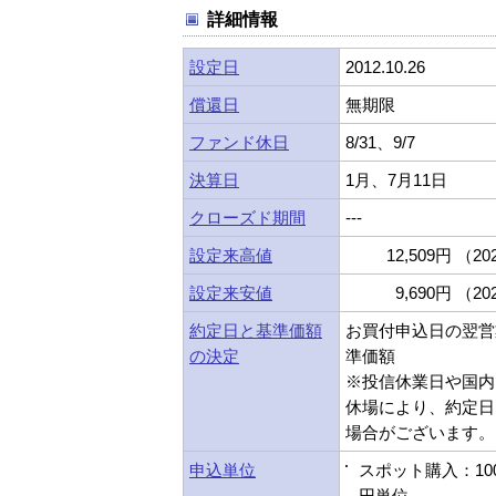
詳細情報
設定日
2012.10.26
償還日
無期限
ファンド休日
8/31、9/7
決算日
1月、7月11日
クローズド期間
---
設定来高値
12,509円 （202
設定来安値
9,690円 （202
約定日と基準価額
お買付申込日の翌営
の決定
準価額
※投信休業日や国内
休場により、約定日
場合がございます。
申込単位
スポット購入：10
円単位