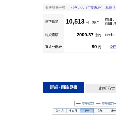
楽天証券分類
バランス（可変配分）-為替リ
前日比
10,513
基準価額
円 （8/7）
前日比
2009.37
純資産額
前年比
億円
80
直近分配金
次
円
基準価額
基準価額
3ヵ月
6ヵ月
1年
3年
5