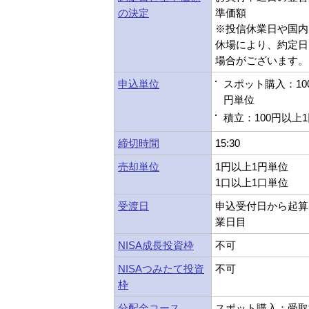
の決定
準価額
※投信休業日や国内
休場により、約定日
場合がございます。
申込単位
スポット購入：10
円単位
積立：100円以上
締切時間
15:30
売却単位
1円以上1円単位
1口以上1口単位
受渡日
申込受付日から起算
業日目
NISA成長投資枠
不可
NISAつみたて投資
不可
枠
分配金コース
スポット購入：受取型