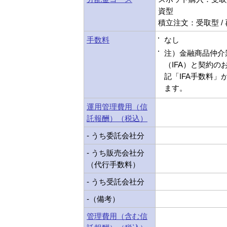
資型
積立注文：受取型 /
手数料
なし
注）金融商品仲介
（IFA）と契約の
記「IFA手数料」
ます。
運用管理費用（信
託報酬）（税込）
- うち委託会社分
- うち販売会社分
（代行手数料）
- うち受託会社分
-（備考）
管理費用（含む信