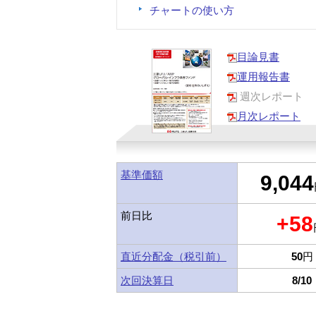
チャートの使い方
目論見書
運用報告書
週次レポート
月次レポート
基準価額
9,044
前日比
+58
直近分配金（税引前）
50
円
次回決算日
8/10