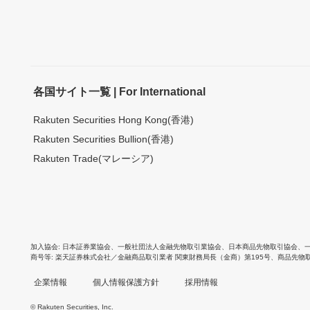
各国サイト一覧 | For International
Rakuten Securities Hong Kong(香港)
Rakuten Securities Bullion(香港)
Rakuten Trade(マレーシア)
加入協会
日本証券業協会
、
一般社団法人金融先物取引業協会
、
日本商品先物取引協会
、
商号等
楽天証券株式会社／金融商品取引業者 関東財務局長（金商）第195号、商品先物
企業情報
個人情報保護方針
採用情報
© Rakuten Securities, Inc.