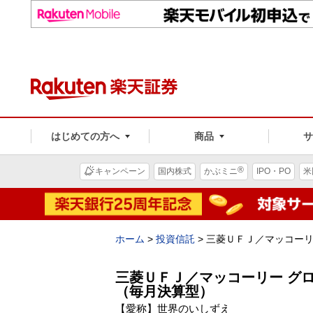
はじめての方へ
商品
®
キャンペーン
国内株式
かぶミニ
IPO・PO
米
ホーム
>
投資信託
>
三菱ＵＦＪ／マッコーリ
三菱ＵＦＪ／マッコーリー グ
（毎月決算型）
【愛称】世界のいしずえ