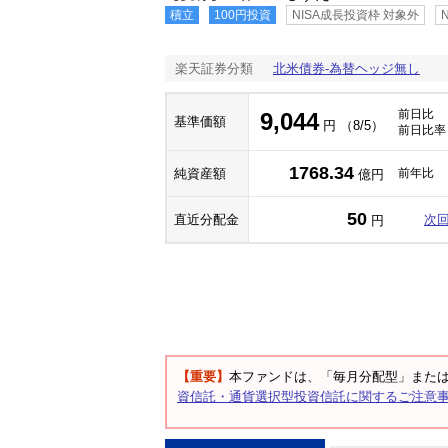
積立
100円投資
NISA成長投資枠 対象外
楽天証券分類
北米債券-為替ヘッジ無し
前日比
9,044
基準価額
円 （8/5）
前日比率
1768.34
純資産額
前年比
億円
50
直近分配金
次
円
【重要】
本ファンドは、「毎月分配型」また
資信託・通貨選択型投資信託に関するご注意