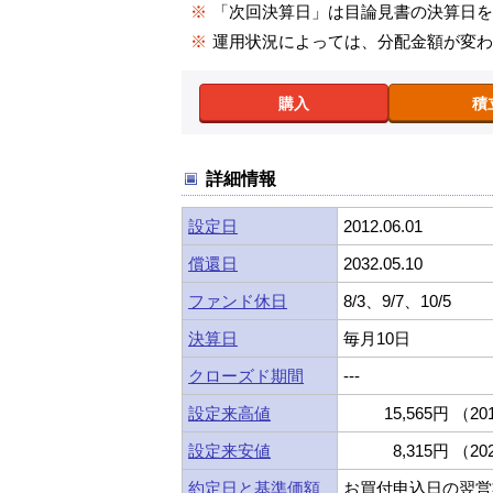
※
「次回決算日」は目論見書の決算日
※
運用状況によっては、分配金額が変
購入
積
詳細情報
設定日
2012.06.01
償還日
2032.05.10
ファンド休日
8/3、9/7、10/5
決算日
毎月10日
クローズド期間
---
設定来高値
15,565円 （201
設定来安値
8,315円 （202
約定日と基準価額
お買付申込日の翌営