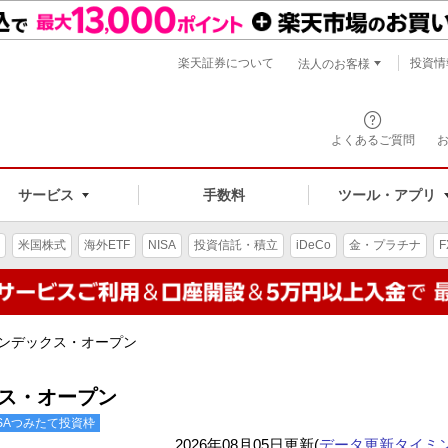
楽天証券について
投資情
法人のお客様
よくあるご質問
手数料
サービス
ツール・アプリ
米国株式
海外ETF
NISA
投資信託・積立
iDeCo
金・プラチナ
F
インデックス・オープン
クス・オープン
ISAつみたて投資枠
2026年08月05日更新(
データ更新タイミ