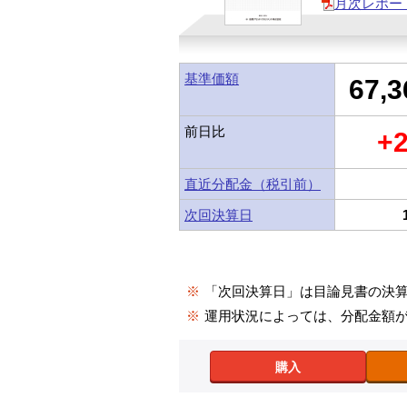
月次レポー
基準価額
67,3
前日比
+
直近分配金（税引前）
次回決算日
※
「次回決算日」は目論見書の決
※
運用状況によっては、分配金額
購入