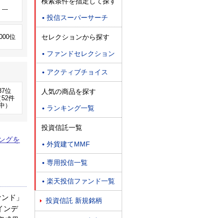
検索条件を指定して探す
---
投信スーパーサーチ

セレクションから探す
,000位
ファンドセレクション

アクティブチョイス

37位
人気の商品を探す
52件
中）
ランキング一覧

投資信託一覧
ングを
外貨建てMMF

専用投信一覧

楽天投信ファンド一覧

ァンド」
投資信託 新規銘柄

インデ