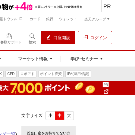
PR
報トウシル
カード
銀行
ウォレット
楽天グループ
口座開設
ログイン
お客様サポート
検索
マーケット情報
学び･セミナー
X
CFD
ロボアド
ポイント投資
IFA(運用相談)
文字サイズ
小
中
大
総合口座をお持ちでない方
ング一覧
)