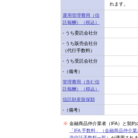
れます。
運用管理費用（信
託報酬）（税込）
- うち委託会社分
- うち販売会社分
（代行手数料）
- うち受託会社分
-（備考）
管理費用（含む信
託報酬）（税込）
信託財産留保額
-（備考）
※
金融商品仲介業者（IFA）と契
「IFA 手数料」（金融商品仲介業
資信託手数料一覧）
が適用され