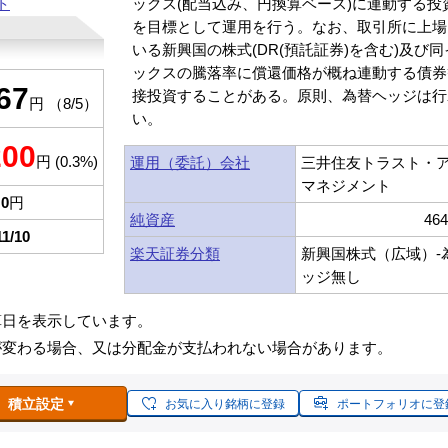
ト
ックス(配当込み、円換算ベース)に連動する投
を目標として運用を行う。なお、取引所に上場
いる新興国の株式(DR(預託証券)を含む)及び
ックスの騰落率に償還価格が概ね連動する債券
67
接投資することがある。原則、為替ヘッジは行
円 （8/5）
い。
200
円 (0.3%)
運用（委託）会社
三井住友トラスト・
マネジメント
0
円
純資産
46
11/10
楽天証券分類
新興国株式（広域）-
ッジ無し
算日を表示しています。
が変わる場合、又は分配金が支払われない場合があります。
積立設定
お気に入り銘柄に登録
ポートフォリオに登