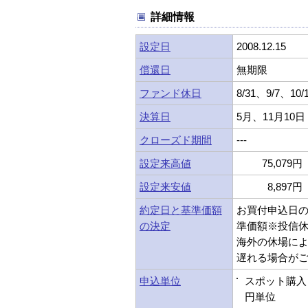
詳細情報
設定日
2008.12.15
償還日
無期限
ファンド休日
8/31、9/7、10/
決算日
5月、11月10日
クローズド期間
---
設定来高値
75,079円 
設定来安値
8,897円 
約定日と基準価額
お買付申込日
の決定
準価額※投信
海外の休場に
遅れる場合が
申込単位
スポット購入：
円単位