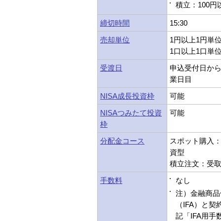
積立：100円
締切時間
15:30
売却単位
1円以上1円単
1口以上1口単
受渡日
申込受付日から
業日目
NISA成長投資枠
可能
NISAつみたて投資
可能
枠
分配金コース
スポット購入：受
資型
積立注文：受取型
手数料
なし
注）金融商品
（IFA）と
記「IFA用