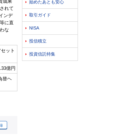
資成果
始めたあとも安心

されて
取引ガイド
同インデ

等に直
NISA

わな
投信積立

アセット
投資信託特集

4.33億円
為替ヘ
録