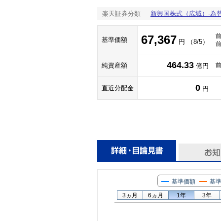
楽天証券分類
新興国株式（広域）-為
67,367
基準価額
円 （8/5）
464.33
純資産額
億円
0
直近分配金
円
基準価額
基準
3ヵ月
6ヵ月
1年
3年