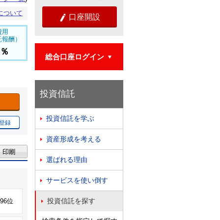
について
口座開設

費用
託報酬）
6％
総合口座ログイン

投資信託
投資信託を学ぶ

登録
資産形成を考える

選ばれる理由

サービスを使い倒す

投資信託を探す
696位
