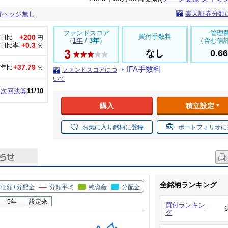
楽天証券分類
替ヘッジ無し
ファンドスコア
管理
買付手数料
+200
前日比
円
（
1年
/
3年
）
（含む信
+0.3
前日比率
％
なし
0.6
+37.79
前年比
％
IFA手数料
ファンドスコアにつ
いて
次回決算
11/10
購入
積立設定
お気に入り銘柄に登録
ポートフォリオに
全銘柄ランキング
価額+分配金
分類平均
純資産
分配金
5年
設定来
買付ランキン
グ