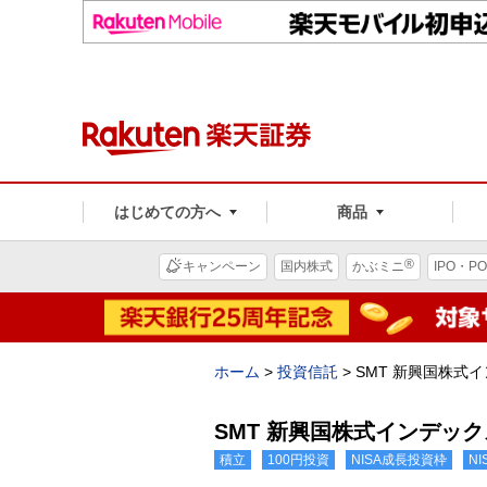
はじめての方へ
商品
®
キャンペーン
国内株式
かぶミニ
IPO・PO
ホーム
>
投資信託
>
SMT 新興国株式
SMT 新興国株式インデッ
積立
100円投資
NISA成長投資枠
N