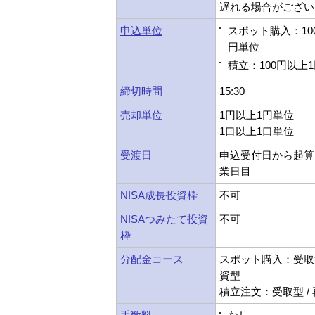
遅れる場合がござい
申込単位
スポット購入：10
円単位
積立：100円以上
締切時間
15:30
売却単位
1円以上1円単位
1口以上1口単位
受渡日
申込受付日から起算
業日目
NISA成長投資枠
不可
NISAつみたて投資
不可
枠
分配金コース
スポット購入：受取型
資型
積立注文：受取型 /