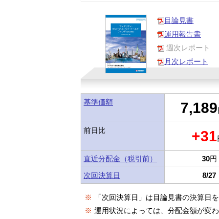
目論見書
運用報告書
週次レポート
月次レポート
基準価額
7,189
前日比
+31
直近分配金（税引前）
30
円
次回決算日
8/27
※
「次回決算日」は目論見書の決算日
※
運用状況によっては、分配金額が変