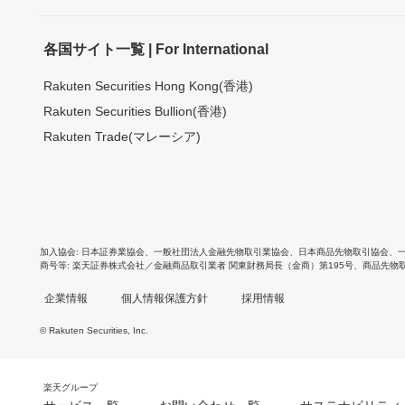
各国サイト一覧 | For International
Rakuten Securities Hong Kong(香港)
Rakuten Securities Bullion(香港)
Rakuten Trade(マレーシア)
加入協会
日本証券業協会
、
一般社団法人金融先物取引業協会
、
日本商品先物取引協会
、
商号等
楽天証券株式会社／金融商品取引業者 関東財務局長（金商）第195号、商品先物
企業情報
個人情報保護方針
採用情報
© Rakuten Securities, Inc.
楽天グループ