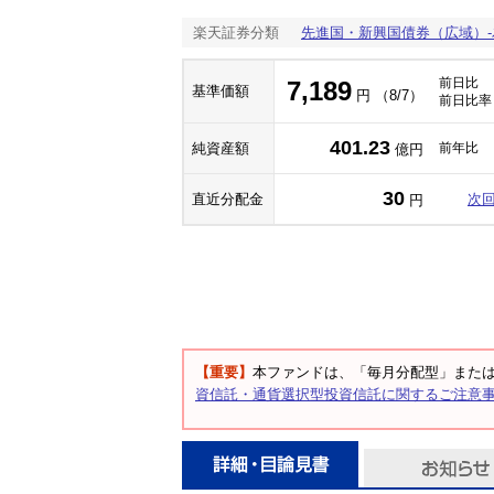
楽天証券分類
先進国・新興国債券（広域）
前日比
7,189
基準価額
円 （8/7）
前日比率
401.23
純資産額
前年比
億円
30
直近分配金
次
円
【重要】
本ファンドは、「毎月分配型」また
資信託・通貨選択型投資信託に関するご注意