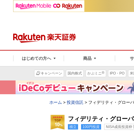
はじめての方へ
商品
®
キャンペーン
国内株式
かぶミニ
IPO・PO
米
ホーム
>
投資信託
>
フィデリティ・グロー
フィデリティ・グローバ
積立
100円投資
NISA成長投資枠