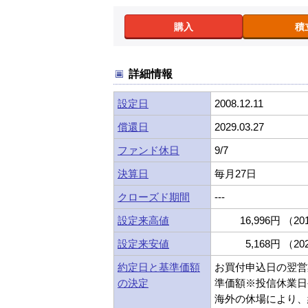
購入
積
詳細情報
設定日
2008.12.11
償還日
2029.03.27
ファンド休日
9/7
決算日
毎月27日
クローズド期間
---
設定来高値
16,996円 （201
設定来安値
5,168円 （202
約定日と基準価額
お買付申込日の翌営
の決定
準価額※投信休業日
海外の休場により、