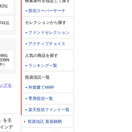
検索条件を指定して探す
962位
投信スーパーサーチ

セレクションから探す
,741位
ファンドセレクション

アクティブチョイス

人気の商品を探す
248位
339件
中）
ランキング一覧

投資信託一覧
ングを
外貨建てMMF

専用投信一覧

楽天投信ファンド一覧

」を主
投資信託 新規銘柄

インデ