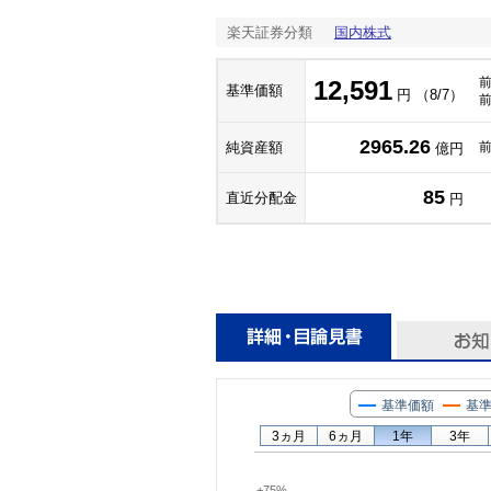
楽天証券分類
国内株式
12,591
基準価額
円 （8/7）
2965.26
純資産額
億円
85
直近分配金
円
基準価額
基準
3ヵ月
6ヵ月
1年
3年
+75%