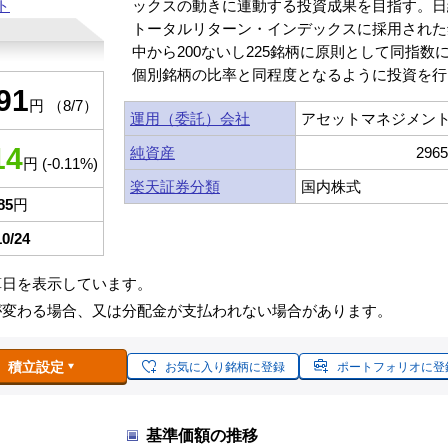
ト
ックスの動きに連動する投資成果を目指す。日
トータルリターン・インデックスに採用された
中から200ないし225銘柄に原則として同指数
個別銘柄の比率と同程度となるように投資を行
91
円 （8/7）
運用（委託）会社
アセットマネジメント
14
純資産
296
円 (-0.11%)
楽天証券分類
国内株式
85
円
10/24
算日を表示しています。
が変わる場合、又は分配金が支払われない場合があります。
積立設定
お気に入り銘柄に登録
ポートフォリオに登
基準価額の推移