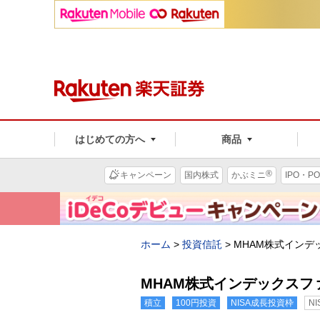
はじめての方へ
商品
®
キャンペーン
国内株式
かぶミニ
IPO・PO
ホーム
>
投資信託
>
MHAM株式インデ
MHAM株式インデックスファ
積立
100円投資
NISA成長投資枠
N