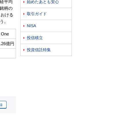
経平均
始めたあとも安心

銘柄の
取引ガイド

における
う。
NISA

One
投信積立

5.26億円
投資信託特集

録