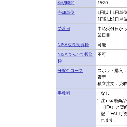
締切時間
15:30
売却単位
1円以上1円単
1口以上1口単
受渡日
申込受付日から
業日目
NISA成長投資枠
可能
NISAつみたて投資
不可
枠
分配金コース
スポット購入：受
資型
積立注文：受取型
手数料
なし
注）金融商品
（IFA）と
記「IFA用
れます。