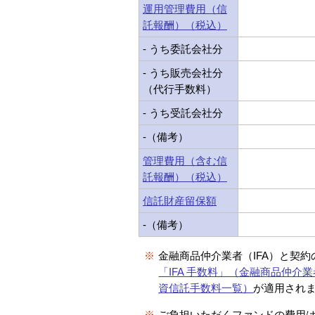
運用管理費用（信
託報酬）（税込）
- うち委託会社分
- うち販売会社分
（代行手数料）
- うち受託会社分
-（備考）
管理費用（含む信
託報酬）（税込）
信託財産留保額
-（備考）
※
金融商品仲介業者（IFA）と契
「IFA 手数料」（金融商品仲介業
資信託手数料一覧）
が適用され
※
ご負担いただくファンドの費用