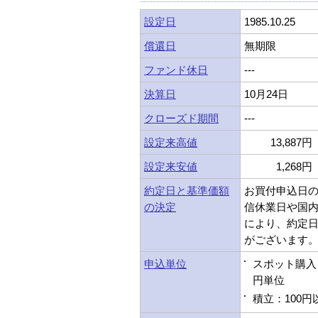
設定日
1985.10.25
償還日
無期限
ファンド休日
---
決算日
10月24日
クローズド期間
---
設定来高値
13,887円 
設定来安値
1,268円 
約定日と基準価額
お買付申込日
の決定
信休業日や国
により、約定
がございます
申込単位
スポット購入：
円単位
積立：100円