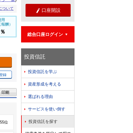
について
口座開設

費用
託報酬）
5％
総合口座ログイン

投資信託
投資信託を学ぶ

登録
資産形成を考える

選ばれる理由

サービスを使い倒す

投資信託を探す

255位