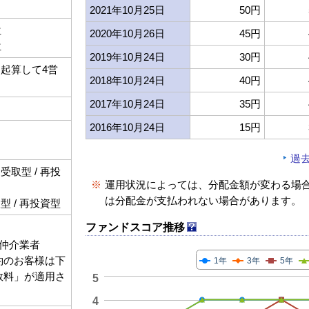
2021年10月25日
50円
位
2020年10月26日
45円
位
2019年10月24日
30円
起算して4営
2018年10月24日
40円
2017年10月24日
35円
2016年10月24日
15円
過
取型 / 再投
※
運用状況によっては、分配金額が変わる場
は分配金が支払われない場合があります。
 / 再投資型
ファンドスコア推移
仲介業者
契約のお客様は下
1年
3年
5年
手数料」が適用さ
5
4