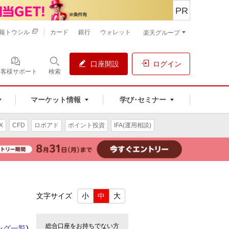
PR
報トウシル
カード
銀行
ウォレット
楽天グループ
口座開設
ログイン
お客様サポート
検索
マーケット情報
学び･セミナー
X
CFD
ロボアド
ポイント投資
IFA(運用相談)
文字サイズ
小
中
大
総合口座をお持ちでない方
ング一覧
)