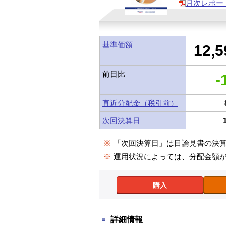
月次レポー
基準価額
12,5
前日比
-
直近分配金（税引前）
次回決算日
※
「次回決算日」は目論見書の決
※
運用状況によっては、分配金額
購入
詳細情報