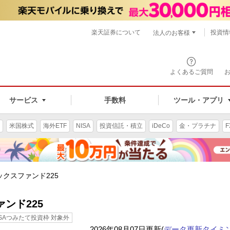
楽天証券について
投資情
法人のお客様
よくあるご質問
手数料
サービス
ツール・アプリ
米国株式
海外ETF
NISA
投資信託・積立
iDeCo
金・プラチナ
F
ックスファンド225
ンド225
ISAつみたて投資枠 対象外
2026年08月07日更新(
データ更新タイミ