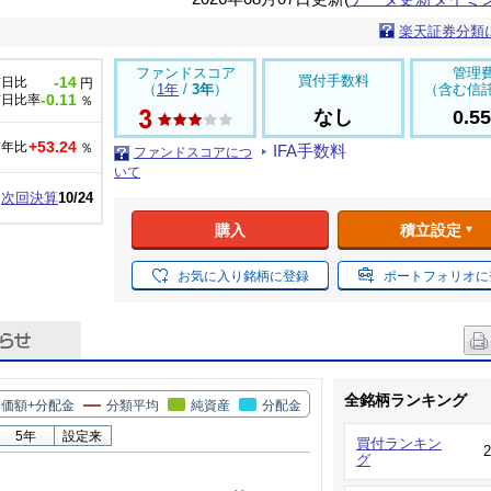
楽天証券分類
ファンドスコア
管理
買付手数料
-14
前日比
円
（
1年
/
3年
）
（含む信
-0.11
前日比率
％
なし
0.5
+53.24
前年比
％
IFA手数料
ファンドスコアにつ
いて
次回決算
10/24
購入
積立設定
お気に入り銘柄に登録
ポートフォリオに
全銘柄ランキング
価額+分配金
分類平均
純資産
分配金
5年
設定来
買付ランキン
グ