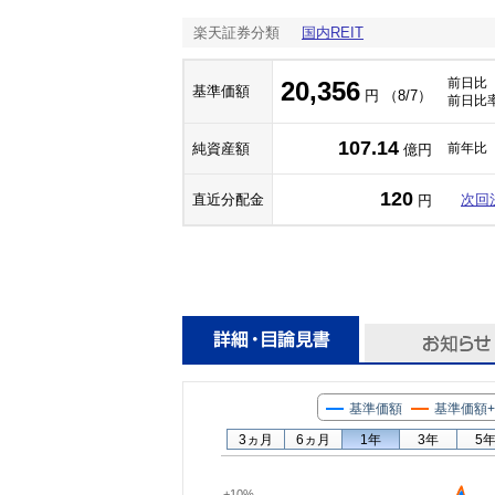
楽天証券分類
国内REIT
前日比
20,356
基準価額
円 （8/7）
前日比
107.14
純資産額
前年比
億円
120
直近分配金
次回
円
基準価額
基準価額
3ヵ月
6ヵ月
1年
3年
5
+10%