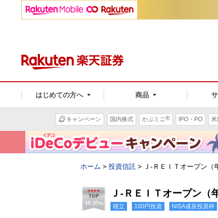
はじめての方へ
商品
®
キャンペーン
国内株式
かぶミニ
IPO・PO
米
ホーム
>
投資信託
>
Ｊ-ＲＥＩＴオープン（
Ｊ-ＲＥＩＴオープン（
積立
100円投資
NISA成長投資枠