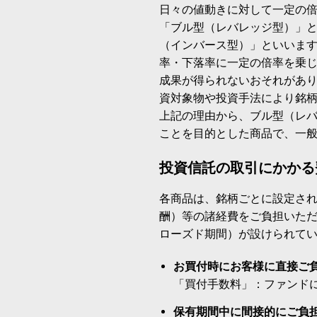
日々の値動きに対して一定の
「ブル型（レバレッジ型）」
（インバース型）」といいます
率・下落率に一定の倍率を乗
成果が得られないおそれがあ
資対象物や投資手法により銘
上記の理由から、ブル型（レ
ことを目的とした商品で、一
投資信託の取引にかかる
各商品は、銘柄ごとに設定され
酬）等の諸経費をご負担いた
ローズド期間）が設けられて
お買付時にお客様に直接ご
「買付手数料」：ファンド
保有期間中に間接的にご負