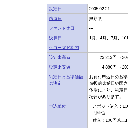
設定日
2005.02.21
償還日
無期限
ファンド休日
---
決算日
1月、4月、7月、10
クローズド期間
---
設定来高値
23,213円 （202
設定来安値
4,886円 （200
約定日と基準価額
お買付申込日の基準
の決定
※投信休業日や国内
休場により、約定日
場合があります。
申込単位
スポット購入：10
円単位
積立：100円以上