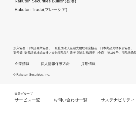
Rakuten Securities Bullion(香港)
Rakuten Trade(マレーシア)
加入協会
日本証券業協会
、
一般社団法人金融先物取引業協会
、
日本商品先物取引協会
、
商号等
楽天証券株式会社／金融商品取引業者 関東財務局長（金商）第195号、商品先物
企業情報
個人情報保護方針
採用情報
© Rakuten Securities, Inc.
楽天グループ
サービス一覧
お問い合わせ一覧
サステナビリティ
m