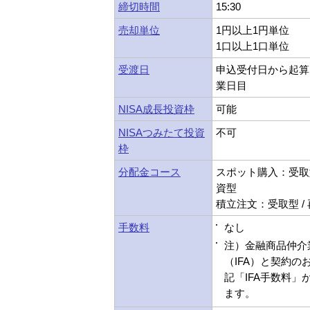
締切時間
15:30
売却単位
1円以上1円単位
1口以上1口単位
受渡日
申込受付日から起算
業日目
NISA成長投資枠
可能
NISAつみたて投資
不可
枠
分配金コース
スポット購入：受取型
資型
積立注文：受取型 /
手数料
なし
注）金融商品仲介
（IFA）と契約の
記「IFA手数料」
ます。