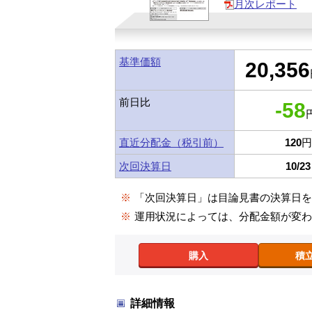
月次レポート
基準価額
20,356
前日比
-58
円
直近分配金（税引前）
120
円
次回決算日
10/23
※
「次回決算日」は目論見書の決算日
※
運用状況によっては、分配金額が変
購入
積
詳細情報