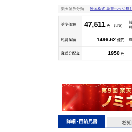
楽天証券分類
米国株式-為替ヘッジ無
47,511
基準価額
円 （8/6）
1496.62
純資産額
億円
1950
直近分配金
円