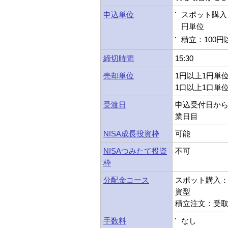
申込単位
スポット購入：
円単位
積立：100円
締切時間
15:30
売却単位
1円以上1円単
1口以上1口単
受渡日
申込受付日から
業日目
NISA成長投資枠
可能
NISAつみたて投資
不可
枠
分配金コース
スポット購入：受
資型
積立注文：受取型
手数料
なし