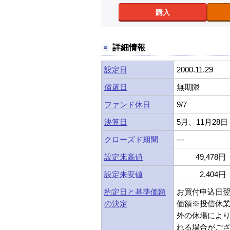
購入
詳細情報
設定日
2000.11.29
償還日
無期限
ファンド休日
9/7
決算日
5月、11月28日
クローズド期間
---
設定来高値
49,478円 
設定来安値
2,404円 
約定日と基準価額
お買付申込日
の決定
価額※投信休
外の休場によ
れる場合がご