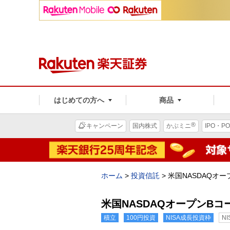
はじめての方へ
商品
®
キャンペーン
国内株式
かぶミニ
IPO・PO
ホーム
>
投資信託
>
米国NASDAQオー
米国NASDAQオープンBコ
積立
100円投資
NISA成長投資枠
N