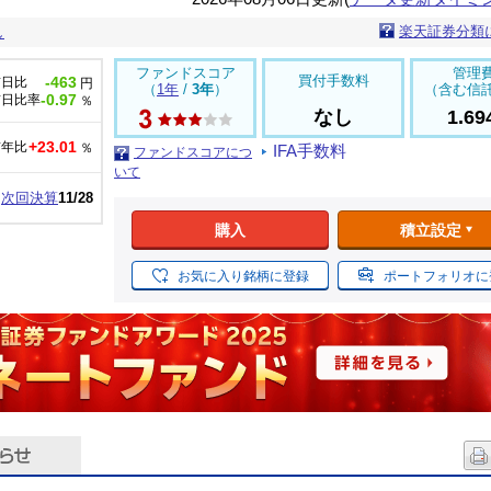
楽天証券分類
し
ファンドスコア
管理
買付手数料
-463
前日比
円
（
1年
/
3年
）
（含む信
-0.97
前日比率
％
なし
1.6
+23.01
前年比
％
IFA手数料
ファンドスコアにつ
いて
次回決算
11/28
購入
積立設定
お気に入り銘柄に登録
ポートフォリオに