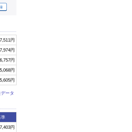
録
7,511円
7,974円
6,757円
5,068円
5,605円
去データ
基準
7,403円