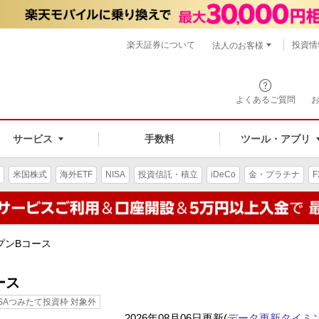
楽天証券について
投資情
法人のお客様
よくあるご質問
手数料
サービス
ツール・アプリ
米国株式
海外ETF
NISA
投資信託・積立
iDeCo
金・プラチナ
F
プンBコース
ース
ISAつみたて投資枠 対象外
2026年08月06日更新(
データ更新タイミ