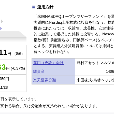
運用方針
「米国NASDAQオープンマザーファンド」を
ト
実質的にNasdaq上場株式に投資を行なう。株
ト
投資にあたっては、収益性、成長性、安定性等
的に勘案して選択した銘柄に投資する。Nasda
指数(税引前配当込み、円換算ベース)をベンチ
とする。実質組入外貨建資産については原則と
11
替ヘッジを行わない。
円 （8/6）
運用（委託）会社
野村アセットマネジ
63
円 (-0.97%)
純資産
149
950
円
楽天証券分類
米国株式-為替ヘッジ
11/28
算日を表示しています。
が変わる場合、又は分配金が支払われない場合があります。