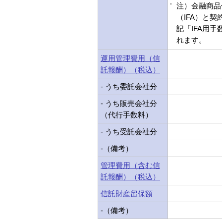
注）金融商品
（IFA）と
記「IFA用
れます。
運用管理費用（信
託報酬）（税込）
- うち委託会社分
- うち販売会社分
（代行手数料）
- うち受託会社分
-（備考）
管理費用（含む信
託報酬）（税込）
信託財産留保額
-（備考）