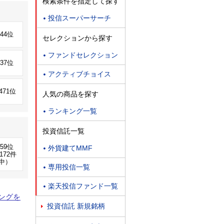
検索条件を指定して探す
投信スーパーサーチ

444位
セレクションから探す
ファンドセレクション

237位
アクティブチョイス

,471位
人気の商品を探す
ランキング一覧

投資信託一覧
159位
外貨建てMMF

172件
中）
専用投信一覧

楽天投信ファンド一覧

ングを
投資信託 新規銘柄
