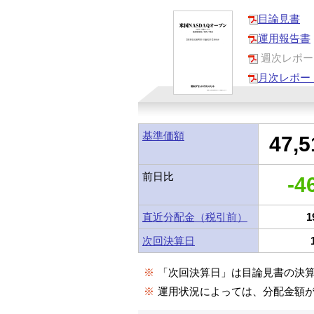
目論見書
運用報告書
週次レポー
月次レポー
基準価額
47,5
前日比
-4
直近分配金（税引前）
1
次回決算日
※
「次回決算日」は目論見書の決
※
運用状況によっては、分配金額