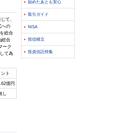
始めたあとも安心

取引ガイド

通じて、
式への
NISA

を総合
投信積立
q総合

マーク
投資信託特集

して為
メント
6.62億円
無し