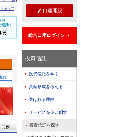
について
口座開設

費用
託報酬）
94％
総合口座ログイン

投資信託
投資信託を学ぶ

登録
資産形成を考える

選ばれる理由

サービスを使い倒す

投資信託を探す
