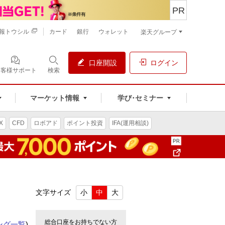
PR
報トウシル
カード
銀行
ウォレット
楽天グループ
口座開設
ログイン
お客様サポート
検索
マーケット情報
学び･セミナー
X
CFD
ロボアド
ポイント投資
IFA(運用相談)
文字サイズ
小
中
大
総合口座をお持ちでない方
ング一覧
)