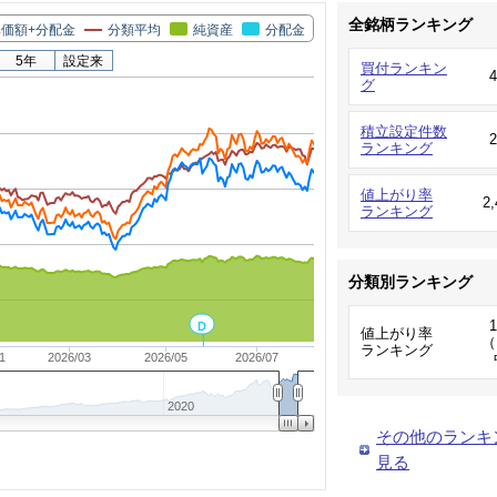
全銘柄ランキング
価額+分配金
分類平均
純資産
分配金
5年
設定来
買付ランキン
グ
積立設定件数
ランキング
値上がり率
2
ランキング
分類別ランキング
D
値上がり率
（
ランキング
1
2026/03
2026/05
2026/07
2020
その他のランキ
見る