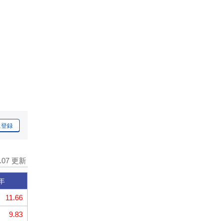
に登録
8.07 更新
年
11.66
9.83