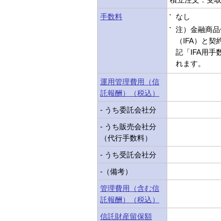
手数料
なし
注）金融商品
（IFA）と
記「IFA用
れます。
運用管理費用（信
託報酬）（税込）
- うち委託会社分
- うち販売会社分
（代行手数料）
- うち受託会社分
-（備考）
管理費用（含む信
託報酬）（税込）
信託財産留保額