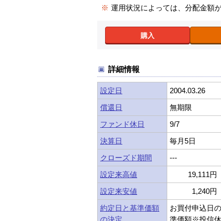
※
運用状況によっては、分配金額
購入
詳細情報
設定日
2004.03.26
償還日
無期限
ファンド休日
9/7
決算日
毎月5日
クローズド期間
---
設定来高値
19,111円 
設定来安値
1,240円 
約定日と基準価額
お買付申込日
の決定
準価額※投信