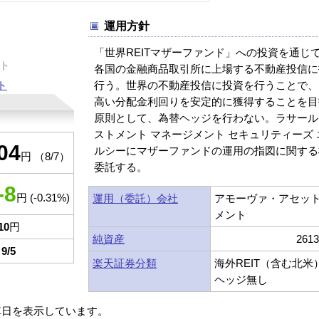
運用方針
「世界REITマザーファンド」への投資を通じ
ト
各国の金融商品取引所に上場する不動産投信に
ト
行う。世界の不動産投信に投資を行うことで、
高い分配金利回りを安定的に獲得することを目
原則として、為替ヘッジを行わない。ラサール
ストメント マネージメント セキュリティーズ 
04
ルシーにマザーファンドの運用の指図に関する
円 （8/7）
委託する。
-8
円 (-0.31%)
運用（委託）会社
アモーヴァ・アセッ
メント
10
円
純資産
261
9/5
楽天証券分類
海外REIT（含む北米
ヘッジ無し
算日を表示しています。