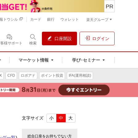
PR
報トウシル
カード
銀行
ウォレット
楽天グループ
口座開設
ログイン
お客様サポート
検索
マーケット情報
学び･セミナー
X
CFD
ロボアド
ポイント投資
IFA(運用相談)
文字サイズ
小
中
大
総合口座をお持ちでない方
ング一覧
)