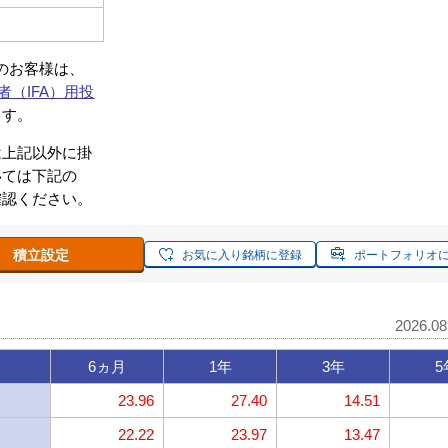
約のお客様は、
者（IFA）用投
ます。
は上記以外に掛
いては下記の
確認ください。
積立設定
お気に入り銘柄に登録
ポートフォリオ
2026.0
6ヵ月
1年
3年
5
23.96
27.40
14.51
22.22
23.97
13.47