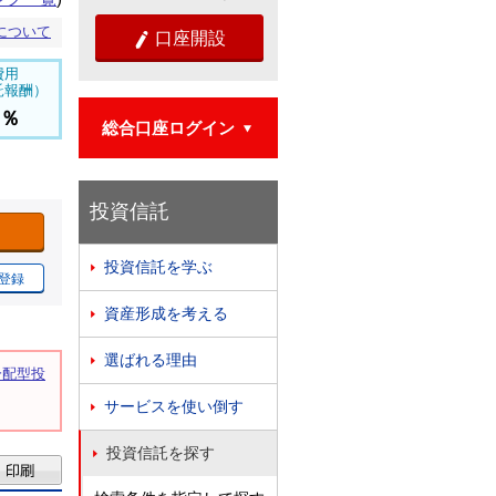
について
口座開設

費用
託報酬）
5％
総合口座ログイン

投資信託
投資信託を学ぶ

登録
資産形成を考える

選ばれる理由

分配型投
。
サービスを使い倒す

投資信託を探す
