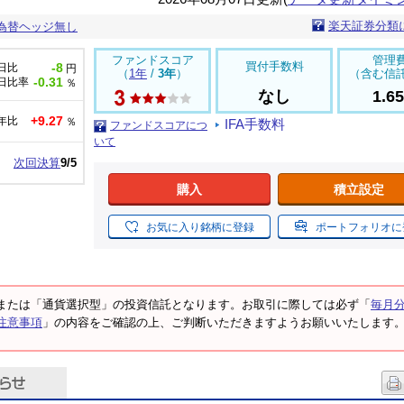
楽天証券分類
-為替ヘッジ無し
ファンドスコア
管理
買付手数料
-8
日比
円
（
1年
/
3年
）
（含む信
-0.31
日比率
％
なし
1.6
+9.27
年比
％
IFA手数料
ファンドスコアにつ
いて
次回決算
9/5
購入
積立設定
お気に入り銘柄に登録
ポートフォリオに
または「通貨選択型」の投資信託となります。お取引に際しては必ず「
毎月
注意事項
」の内容をご確認の上、ご判断いただきますようお願いいたします