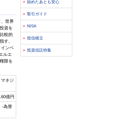
始めたあとも安心

取引ガイド

て、世界
NISA

投資を
比較的
投信積立

指す。
 インベ
投資信託特集

エルエ
権限を
トマネジ
3.60億円
）-為替