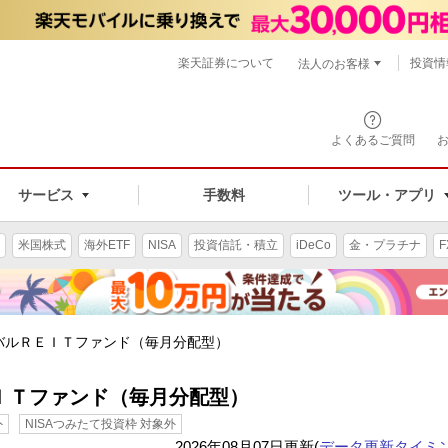
楽天証券について
投資情
法人のお客様
よくあるご質問
手数料
サービス
ツール・アプリ
米国株式
海外ETF
NISA
投資信託・積立
iDeCo
金・プラチナ
F
バルＲＥＩＴファンド（毎月分配型）
ＩＴファンド（毎月分配型）
外
NISAつみたて投資枠 対象外
2026年08月07日更新(
データ更新タイミ