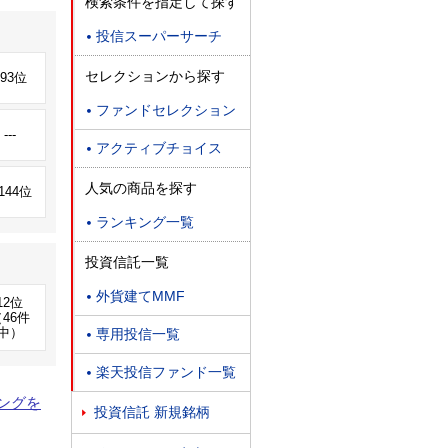
検索条件を指定して探す
投信スーパーサーチ

セレクションから探す
293位
ファンドセレクション

---
アクティブチョイス

人気の商品を探す
,144位
ランキング一覧

投資信託一覧
外貨建てMMF

12位
46件
中）
専用投信一覧

楽天投信ファンド一覧

ングを
投資信託 新規銘柄
