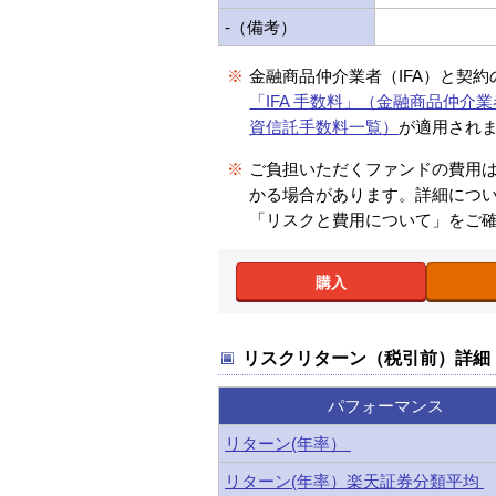
-（備考）
※
金融商品仲介業者（IFA）と契
「IFA 手数料」（金融商品仲介業
資信託手数料一覧）
が適用され
※
ご負担いただくファンドの費用
かる場合があります。詳細につ
「リスクと費用について」をご
購入
リスクリターン（税引前）詳細
パフォーマンス
リターン(年率）
リターン(年率）楽天証券分類平均