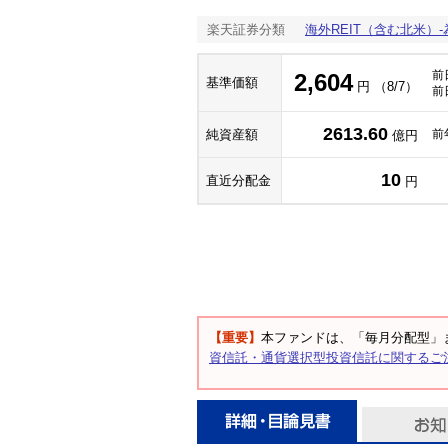
楽天証券分類
海外REIT（含む北米）
前
2,604
基準価額
円 （8/7）
前
2613.60
純資産額
前
億円
10
直近分配金
円
【重要】
本ファンドは、「毎月分配型」
資信託・通貨選択型投資信託に関するご