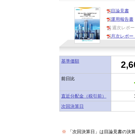
目論見書
運用報告書
週次レポー
月次レポー
基準価額
2,6
前日比
直近分配金（税引前）
次回決算日
※
「次回決算日」は目論見書の決