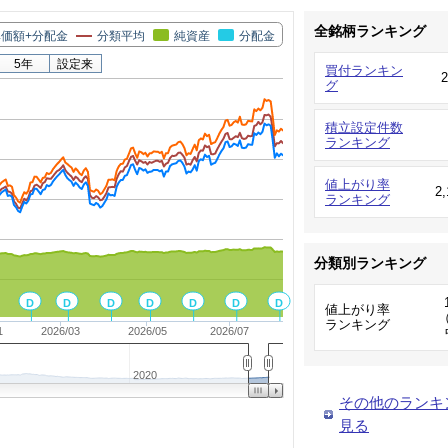
全銘柄ランキング
価額+分配金
分類平均
純資産
分配金
5年
設定来
買付ランキン
グ
積立設定件数
ランキング
値上がり率
2
ランキング
分類別ランキング
D
D
D
D
D
D
D
値上がり率
（
ランキング
1
2026/03
2026/05
2026/07
2020
その他のランキ
見る