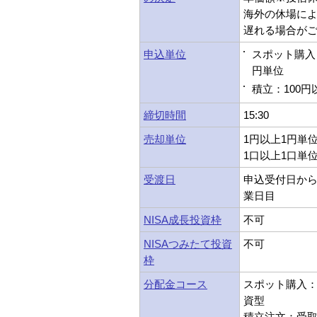
海外の休場に
遅れる場合が
申込単位
スポット購入：
円単位
積立：100円
締切時間
15:30
売却単位
1円以上1円単
1口以上1口単
受渡日
申込受付日から
業日目
NISA成長投資枠
不可
NISAつみたて投資
不可
枠
分配金コース
スポット購入：受
資型
積立注文：受取型