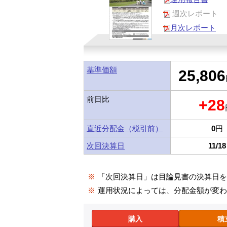
週次レポート
月次レポート
基準価額
25,806
前日比
+28
直近分配金（税引前）
0
円
次回決算日
11/18
※
「次回決算日」は目論見書の決算日
※
運用状況によっては、分配金額が変
購入
積