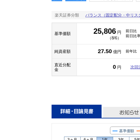
楽天証券分類
バランス（固定配分・中リス
25,806
前日比
円
基準価額
前日比
（8/6）
27.50
純資産額
前年比
億円
直近分配
0
次回
円
金
基準価額
3ヵ月
6ヵ月
1年
3年
5