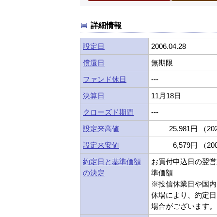
詳細情報
設定日
2006.04.28
償還日
無期限
ファンド休日
---
決算日
11月18日
クローズド期間
---
設定来高値
25,981円 （202
設定来安値
6,579円 （200
約定日と基準価額
お買付申込日の翌営
の決定
準価額
※投信休業日や国内
休場により、約定日
場合がございます。