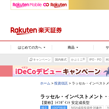
はじめての方へ
商品
®
キャンペーン
国内株式
かぶミニ
IPO・PO
米
ホーム
>
投資信託
>
ラッセル・インベストメ
ラッセル・インベストメント・
【愛称】ﾗｲﾌﾎﾟｲﾝﾄ 安定成長型
積立
100円投資
NISA成長投資枠 対象外