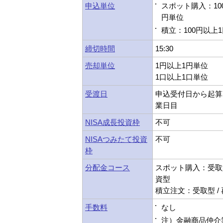
申込単位
スポット購入：10
円単位
積立：100円以上
締切時間
15:30
売却単位
1円以上1円単位
1口以上1口単位
受渡日
申込受付日から起算
業日目
NISA成長投資枠
不可
NISAつみたて投資
不可
枠
分配金コース
スポット購入：受取型
資型
積立注文：受取型 /
手数料
なし
注）金融商品仲介