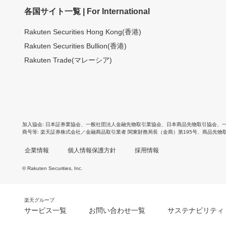
各国サイト一覧 | For International
Rakuten Securities Hong Kong(香港)
Rakuten Securities Bullion(香港)
Rakuten Trade(マレーシア)
加入協会
日本証券業協会
、
一般社団法人金融先物取引業協会
、
日本商品先物取引協会
、
商号等
楽天証券株式会社／金融商品取引業者 関東財務局長（金商）第195号、商品先物
企業情報
個人情報保護方針
採用情報
© Rakuten Securities, Inc.
楽天グループ
サービス一覧
お問い合わせ一覧
サステナビリティ