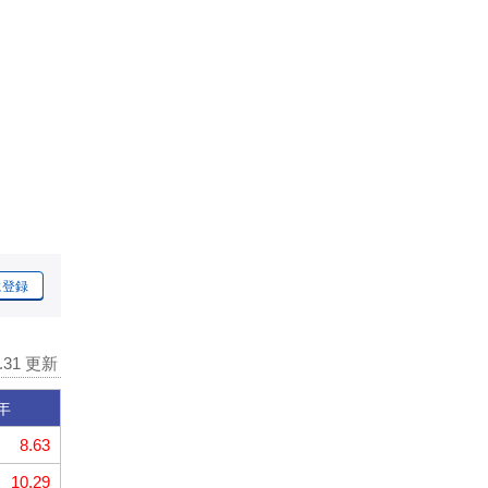
に登録
7.31 更新
年
8.63
10.29