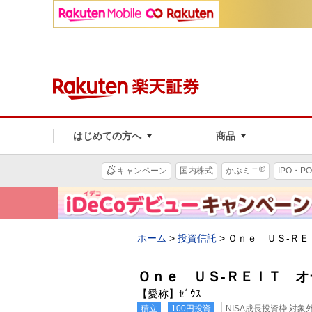
はじめての方へ
商品
®
キャンペーン
国内株式
かぶミニ
IPO・PO
ホーム
>
投資信託
>
Ｏｎｅ ＵＳ-ＲＥ
Ｏｎｅ ＵＳ-ＲＥＩＴ オ
【愛称】ｾﾞｳｽ
積立
100円投資
NISA成長投資枠 対象