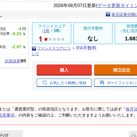
2026年08月07日更新(
データ更新タイミ
楽天証券分類
し
ファンドスコア
管理
買付手数料
-4
日比
円
（
1年
/
3年
）
（含む信
-0.23
日比率
％
なし
1.6
-2.97
年比
％
IFA手数料
ファンドスコアにつ
いて
次回決算
9/5
購入
積立設定
お気に入り銘柄に登録
ポートフォリオに
または「通貨選択型」の投資信託となります。お取引に際しては必ず「
毎月
注意事項
」の内容をご確認の上、ご判断いただきますようお願いいたします