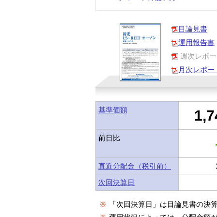
目論見書
運用報告書
週次レポー
月次レポー
基準価額
1,7
前日比
直近分配金（税引前）
次回決算日
※
「次回決算日」は目論見書の決