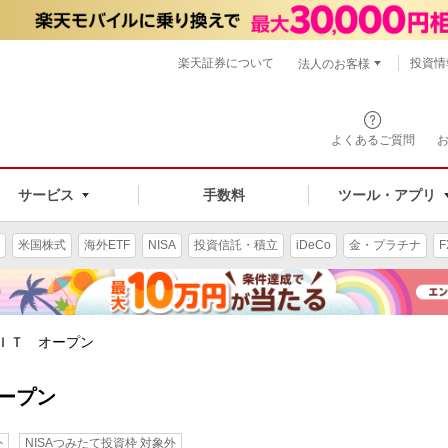
楽天証券について
投資情
法人のお客様
よくあるご質問
手数料
サービス
ツール・アプリ
米国株式
海外ETF
NISA
投資信託・積立
iDeCo
金・プラチナ
F
ＩＴ オープン
ープン
外
NISAつみたて投資枠 対象外