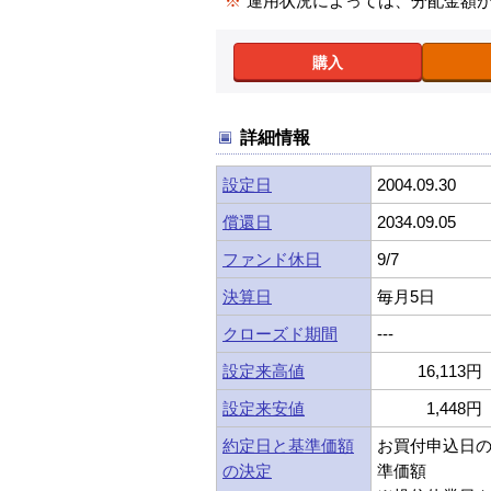
※
運用状況によっては、分配金額
購入
詳細情報
設定日
2004.09.30
償還日
2034.09.05
ファンド休日
9/7
決算日
毎月5日
クローズド期間
---
設定来高値
16,113円 
設定来安値
1,448円 
約定日と基準価額
お買付申込日
の決定
準価額