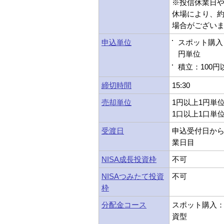
※投信休業日
休場により、
場合がござい
申込単位
スポット購入：
円単位
積立：100円
締切時間
15:30
売却単位
1円以上1円単
1口以上1口単
受渡日
申込受付日から
業日目
NISA成長投資枠
不可
NISAつみたて投資
不可
枠
分配金コース
スポット購入：受
資型