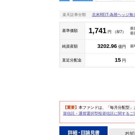
楽天証券分類
北米REIT-為替ヘッジ無
前
1,741
基準価額
円 （8/7）
前
3202.96
純資産額
前
億円
15
直近分配金
円
【重要】
本ファンドは、「毎月分配型」
資信託・通貨選択型投資信託に関するご