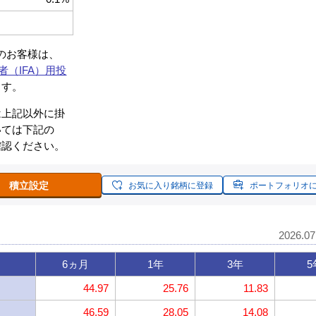
約のお客様は、
者（IFA）用投
ます。
は上記以外に掛
いては下記の
確認ください。
積立設定
お気に入り銘柄に登録
ポートフォリオ
2026.0
6ヵ月
1年
3年
5
44.97
25.76
11.83
46.59
28.05
14.08