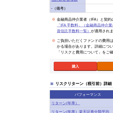
-（備考）
※
金融商品仲介業者（IFA）と契
「IFA 手数料」（金融商品仲介業
資信託手数料一覧）
が適用され
※
ご負担いただくファンドの費用
かる場合があります。詳細につ
「リスクと費用について」をご
購入
リスクリターン（税引前）詳細
パフォーマンス
リターン(年率）
リターン(年率）楽天証券分類平均