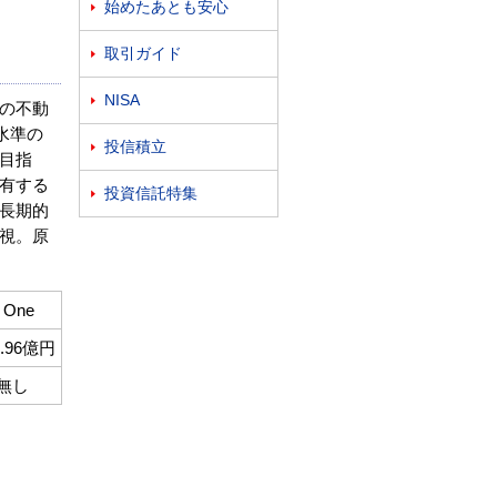
始めたあとも安心

取引ガイド

NISA

の不動
い水準の
投信積立

目指
保有する
投資信託特集

長期的
視。原
One
2.96億円
ジ無し