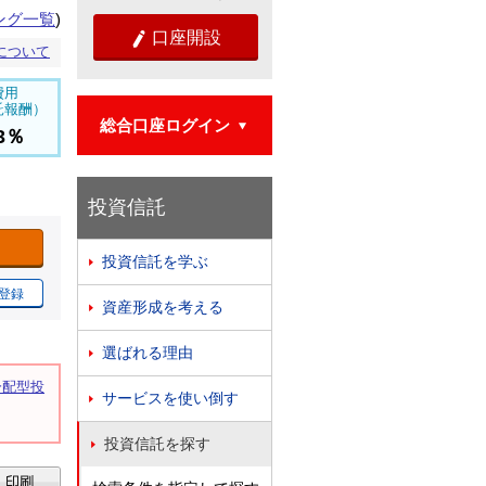
ング一覧
)
口座開設

について
費用
託報酬）
総合口座ログイン

83％
投資信託
投資信託を学ぶ

登録
資産形成を考える

選ばれる理由

分配型投
サービスを使い倒す

。
投資信託を探す
