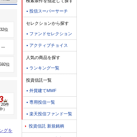
検索条件を指定して探す
投信スーパーサーチ

セレクションから探す
232位
ファンドセレクション

アクティブチョイス

---
人気の商品を探す
,592位
ランキング一覧

投資信託一覧
外貨建てMMF

専用投信一覧

20件
中）
楽天投信ファンド一覧

投資信託 新規銘柄

ングを