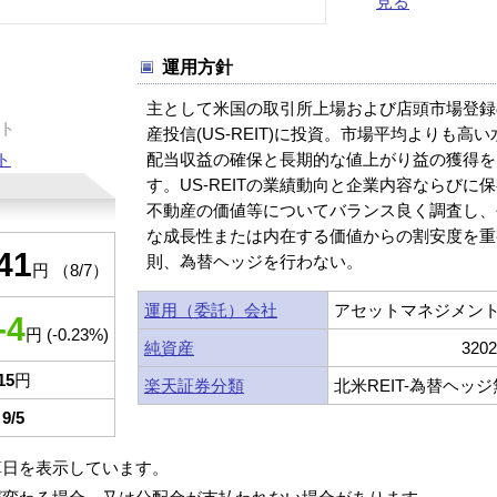
見る
運用方針
主として米国の取引所上場および店頭市場登録
ト
産投信(US-REIT)に投資。市場平均よりも高
ト
配当収益の確保と長期的な値上がり益の獲得を
す。US-REITの業績動向と企業内容ならびに
不動産の価値等についてバランス良く調査し、
な成長性または内在する価値からの割安度を重
41
則、為替ヘッジを行わない。
円 （8/7）
運用（委託）会社
アセットマネジメント
-4
円 (-0.23%)
純資産
320
15
円
楽天証券分類
北米REIT-為替ヘッ
9/5
算日を表示しています。