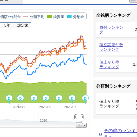
全銘柄ランキング
価額+分配金
分類平均
純資産
分配金
5年
設定来
買付ランキン
グ
積立設定件数
ランキング
値上がり率
1
ランキング
分類別ランキング
D
D
D
D
D
D
D
値上がり率
（
ランキング
1
2026/03
2026/05
2026/07
2020
その他のランキ