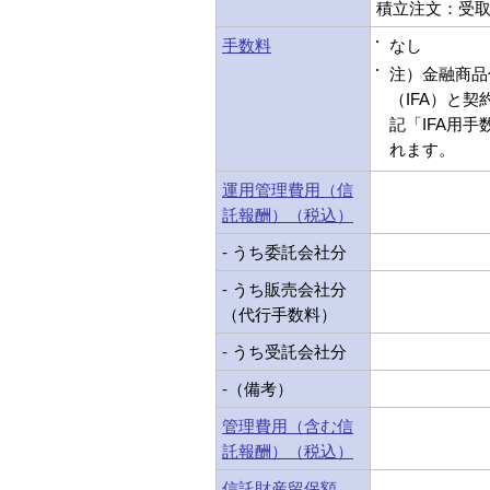
積立注文：受取型
手数料
なし
注）金融商品
（IFA）と
記「IFA用
れます。
運用管理費用（信
託報酬）（税込）
- うち委託会社分
- うち販売会社分
（代行手数料）
- うち受託会社分
-（備考）
管理費用（含む信
託報酬）（税込）
信託財産留保額