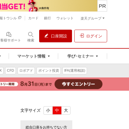
PR
報トウシル
カード
銀行
ウォレット
楽天グループ
口座開設
ログイン
お客様サポート
検索
マーケット情報
学び･セミナー
X
CFD
ロボアド
ポイント投資
IFA(運用相談)
文字サイズ
小
中
大
総合口座をお持ちでない方