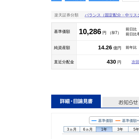
楽天証券分類
バランス（固定配分・中リス
前日比
10,286
基準価額
円 （8/7）
前日比
14.26
純資産額
前年比
億円
430
直近分配金
次
円
基準価額
基準価額
3ヵ月
6ヵ月
1年
3年
5