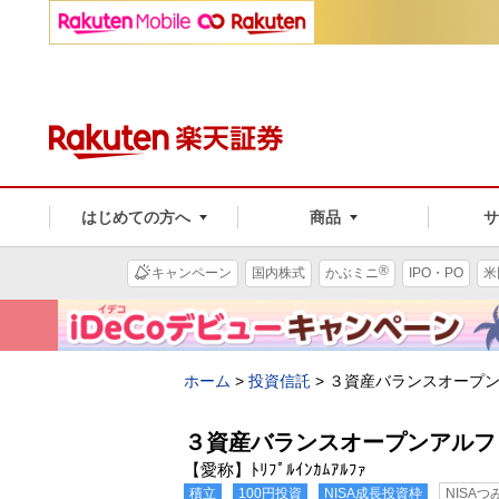
はじめての方へ
商品
®
キャンペーン
国内株式
かぶミニ
IPO・PO
米
ホーム
>
投資信託
>
３資産バランスオープ
３資産バランスオープンアルフ
【愛称】ﾄﾘﾌﾟﾙｲﾝｶﾑｱﾙﾌｧ
積立
100円投資
NISA成長投資枠
NISA