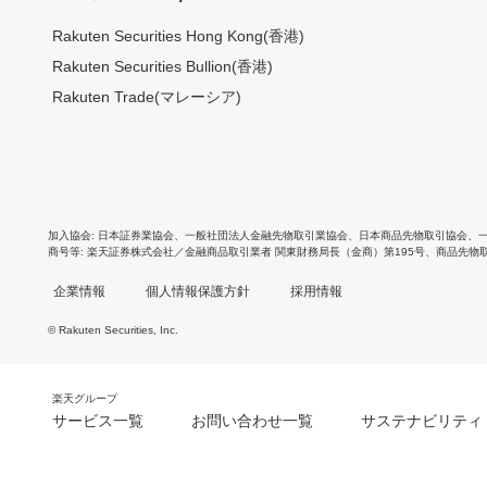
Rakuten Securities Hong Kong(香港)
Rakuten Securities Bullion(香港)
Rakuten Trade(マレーシア)
加入協会
日本証券業協会
、
一般社団法人金融先物取引業協会
、
日本商品先物取引協会
、
商号等
楽天証券株式会社／金融商品取引業者 関東財務局長（金商）第195号、商品先物
企業情報
個人情報保護方針
採用情報
© Rakuten Securities, Inc.
楽天グループ
サービス一覧
お問い合わせ一覧
サステナビリティ