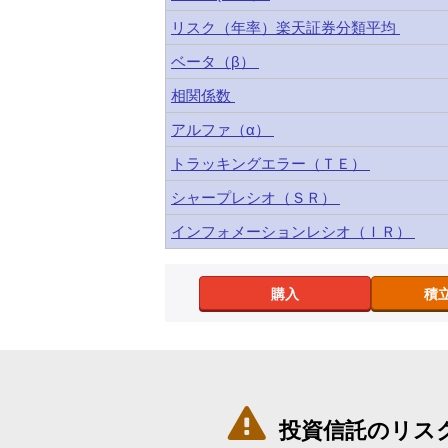
リスク（年率）楽天証券分類平均
ベータ（β）
相関係数
アルファ（α）
トラッキングエラー（ＴＥ）
シャープレシオ（ＳＲ）
インフォメーションレシオ（ＩＲ）
購入
積

投資信託のリス