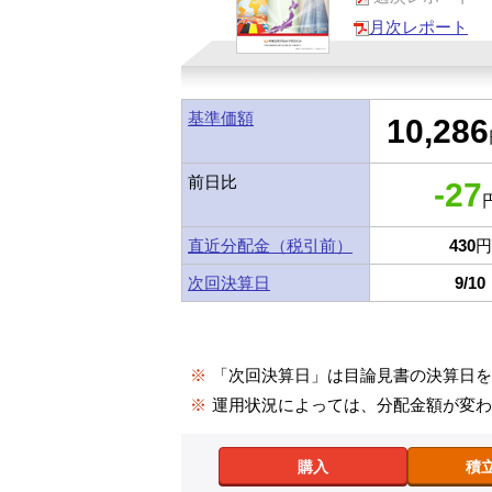
月次レポート
基準価額
10,286
前日比
-27
円
直近分配金（税引前）
430
円
次回決算日
9/10
※
「次回決算日」は目論見書の決算日
※
運用状況によっては、分配金額が変
購入
積