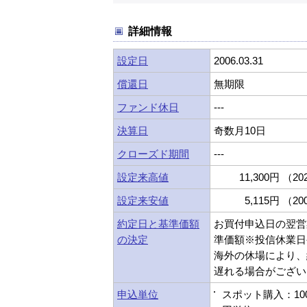
詳細情報
設定日
2006.03.31
償還日
無期限
ファンド休日
---
決算日
奇数月10日
クローズド期間
---
設定来高値
11,300円 （202
設定来安値
5,115円 （200
約定日と基準価額
お買付申込日の翌営
の決定
準価額※投信休業日
海外の休場により、
遅れる場合がござい
申込単位
スポット購入：10