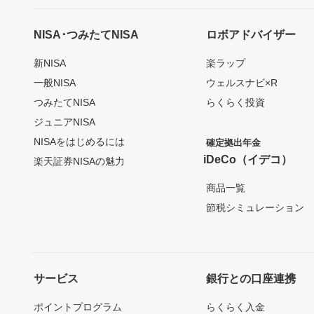
NISA･つみたてNISA
ロボアドバイザー
新NISA
楽ラップ
一般NISA
ウェルスナビ×R
つみたてNISA
らくらく投資
ジュニアNISA
NISAをはじめるには
確定拠出年金
iDeCo（イデコ）
楽天証券NISAの魅力
商品一覧
節税シミュレーション
サービス
銀行との口座連携
ポイントプログラム
らくらく入金