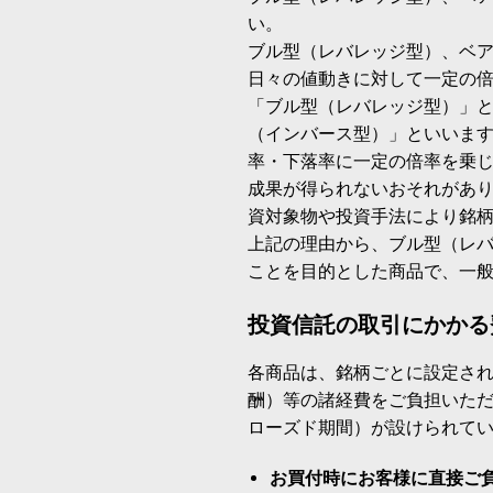
い。
ブル型（レバレッジ型）、ベ
日々の値動きに対して一定の
「ブル型（レバレッジ型）」
（インバース型）」といいます
率・下落率に一定の倍率を乗
成果が得られないおそれがあ
資対象物や投資手法により銘
上記の理由から、ブル型（レ
ことを目的とした商品で、一
投資信託の取引にかかる
各商品は、銘柄ごとに設定され
酬）等の諸経費をご負担いた
ローズド期間）が設けられて
お買付時にお客様に直接ご