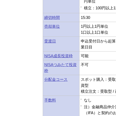
円単位
積立：100円以上
締切時間
15:30
売却単位
1円以上1円単位
1口以上1口単位
受渡日
申込受付日から起算
業日目
NISA成長投資枠
可能
NISAつみたて投資
不可
枠
分配金コース
スポット購入：受取型
資型
積立注文：受取型 /
手数料
なし
注）金融商品仲介
（IFA）と契約の