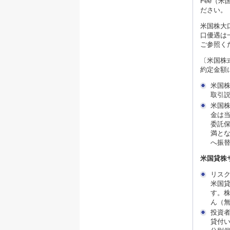
Fee（
ださい。
米国株大
口優遇は
ご参照く
〔米国株
約定金額
米国
取引
米国
金は当
委託保
満と
へ振
米国貸株
リス
米国
す。
ん（
投資
貸付