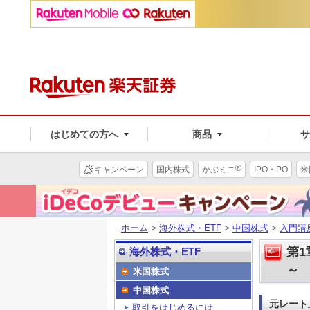
はじめての方へ
商品
®
キャンペーン
国内株式
かぶミニ
IPO・PO
米
ホーム
>
海外株式・ETF
>
中国株式
>
入門講
第
海外株式・ETF
～
米国株式
中国株式
元レート
取引をはじめるには