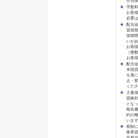
分別
手数
お客
必要
配当
貸借
借期
いが
お客
（整
お客
配当
米国
を基
止・
くだ
大量
貸株
となった
報告
約の
いま
税制
株券
金相