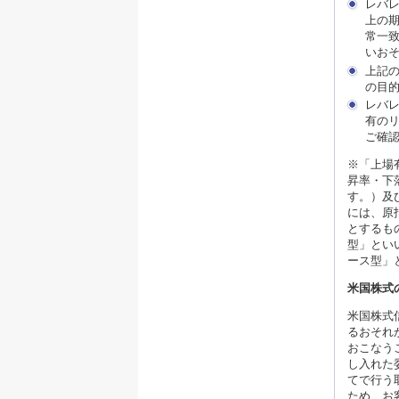
レバレ
上の
常一
いお
上記の
の目
レバレ
有の
ご確
※「上場
昇率・下
す。）及
には、原
とするも
型」とい
ース型」
米国株式
米国株式
るおそれ
おこなう
し入れた
てで行う
ため、お