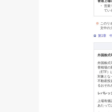
香港上場
営業
てい
※
このリ
文中の
第1章 
外国株式
外国株式
替相場の
（ETF
対象とな
不動産投
るおそれ
レバレッ
上場有価
あたって