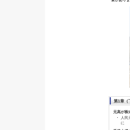
第1章（
元高が株
人民
に