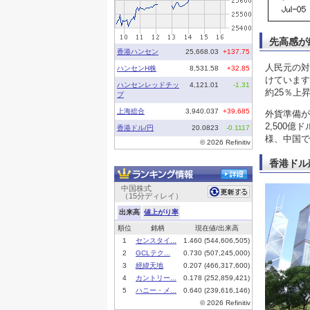
先高感が
人民元の対
けています
約25％上
外貨準備が
2,500
様、中国で
香港ドル