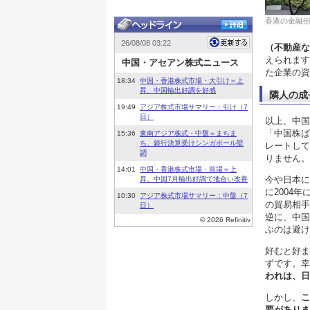
香港の金融街
（不動産な
えられます
た企業の資
隣人の成
以上、中国
「中国株ば
レートして
りません。
今や日本に
に2004
の貿易相手
逆に、中国
ぶのは避け
好むと好ま
ずです。幸
われは、日
しかし、
こ
要がありま