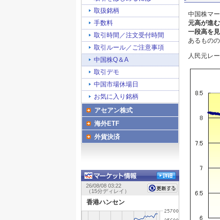
取扱銘柄
中国株マー
手数料
元高が進む
一段高を見
取引時間／注文受付時間
あるものの
取引ルール／ご注意事項
人民元レート
中国株Q＆A
取引デモ
中国市場休場日
お気に入り銘柄
アセアン株式
海外ETF
外貨決済