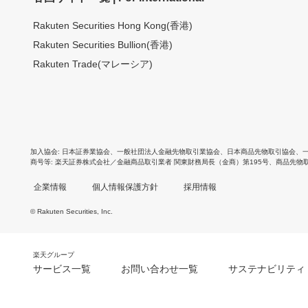
Rakuten Securities Hong Kong(香港)
Rakuten Securities Bullion(香港)
Rakuten Trade(マレーシア)
加入協会
日本証券業協会
、
一般社団法人金融先物取引業協会
、
日本商品先物取引協会
、
商号等
楽天証券株式会社／金融商品取引業者 関東財務局長（金商）第195号、商品先物
企業情報
個人情報保護方針
採用情報
© Rakuten Securities, Inc.
楽天グループ
サービス一覧
お問い合わせ一覧
サステナビリティ