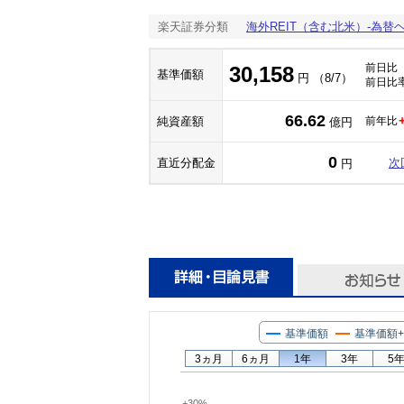
楽天証券分類
海外REIT（含む北米）-為替
前日比
30,158
基準価額
円 （8/7）
前日比
66.62
純資産額
前年比
億円
0
直近分配金
次
円
基準価額
基準価額
3ヵ月
6ヵ月
1年
3年
5
+30%