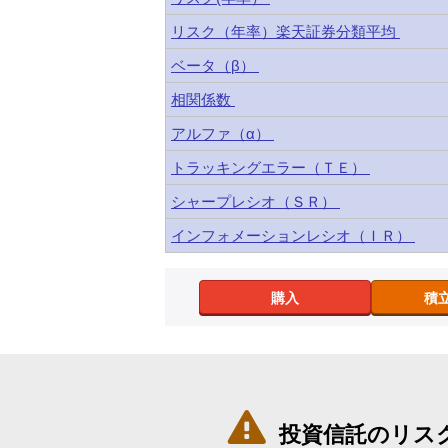
リスク（年率）楽天証券分類平均
ベータ（β）
相関係数
アルファ（α）
トラッキングエラー（ＴＥ）
シャープレシオ（ＳＲ）
インフォメーションレシオ（ＩＲ）
購入
積

投資信託のリス