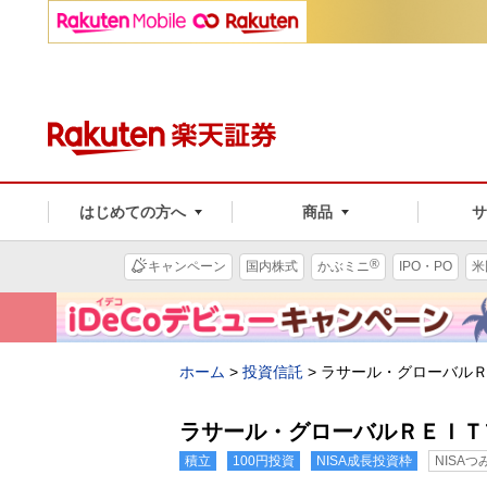
はじめての方へ
商品
®
キャンペーン
国内株式
かぶミニ
IPO・PO
米
ホーム
>
投資信託
>
ラサール・グローバル
ラサール・グローバルＲＥＩＴ
積立
100円投資
NISA成長投資枠
NISA