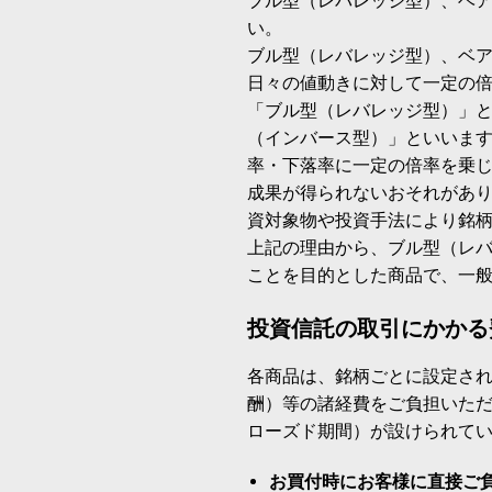
ブル型（レバレッジ型）、ベ
い。
ブル型（レバレッジ型）、ベ
日々の値動きに対して一定の
「ブル型（レバレッジ型）」
（インバース型）」といいます
率・下落率に一定の倍率を乗
成果が得られないおそれがあ
資対象物や投資手法により銘
上記の理由から、ブル型（レ
ことを目的とした商品で、一
投資信託の取引にかかる
各商品は、銘柄ごとに設定され
酬）等の諸経費をご負担いた
ローズド期間）が設けられて
お買付時にお客様に直接ご