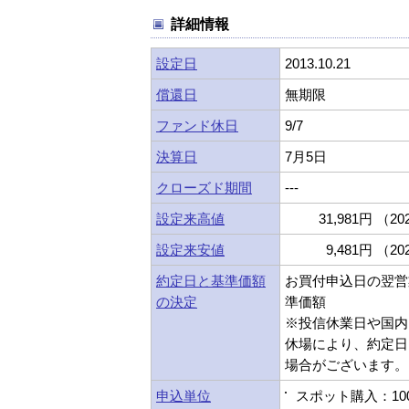
詳細情報
設定日
2013.10.21
償還日
無期限
ファンド休日
9/7
決算日
7月5日
クローズド期間
---
設定来高値
31,981円 （202
設定来安値
9,481円 （202
約定日と基準価額
お買付申込日の翌営
の決定
準価額
※投信休業日や国内
休場により、約定日
場合がございます。
申込単位
スポット購入：10