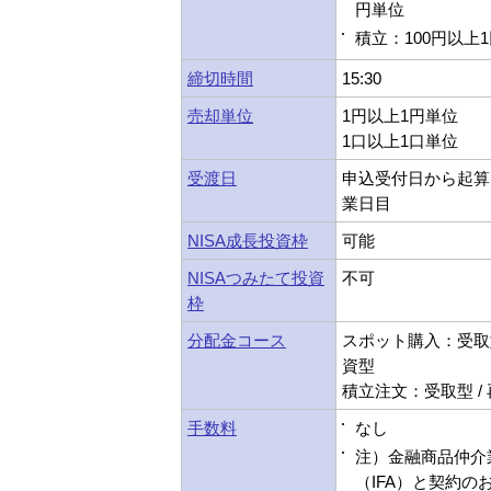
円単位
積立：100円以上
締切時間
15:30
売却単位
1円以上1円単位
1口以上1口単位
受渡日
申込受付日から起算
業日目
NISA成長投資枠
可能
NISAつみたて投資
不可
枠
分配金コース
スポット購入：受取型
資型
積立注文：受取型 /
手数料
なし
注）金融商品仲介
（IFA）と契約の