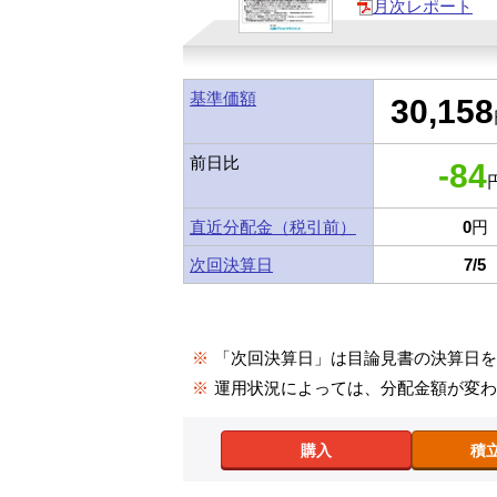
月次レポート
基準価額
30,158
前日比
-84
円
直近分配金（税引前）
0
円
次回決算日
7/5
※
「次回決算日」は目論見書の決算日
※
運用状況によっては、分配金額が変
購入
積