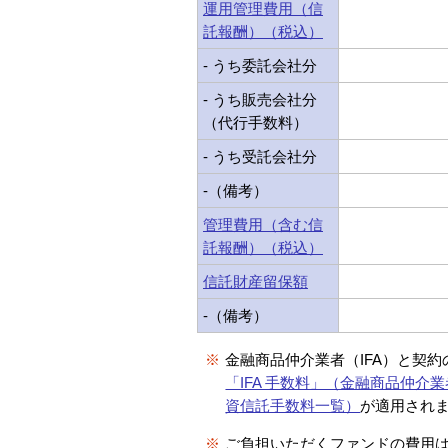
運用管理費用（信
託報酬）（税込）
- うち委託会社分
- うち販売会社分
（代行手数料）
- うち受託会社分
-（備考）
管理費用（含む信
託報酬）（税込）
信託財産留保額
-（備考）
※
金融商品仲介業者（IFA）と契
「IFA 手数料」（金融商品仲介業
資信託手数料一覧）
が適用され
※
ご負担いただくファンドの費用