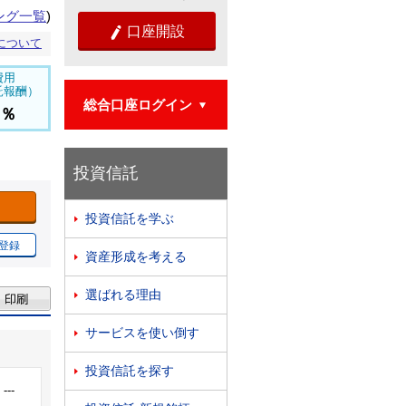
ング一覧
)
口座開設

について
費用
託報酬）
総合口座ログイン

6％
投資信託
投資信託を学ぶ

登録
資産形成を考える

選ばれる理由

サービスを使い倒す

投資信託を探す

---