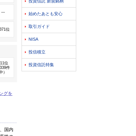
投資信託 新規銘柄

---
始めたあとも安心

取引ガイド

,371位
NISA

投信積立

311位
投資信託特集

339件
中）
ングを
、国内