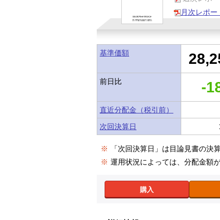
月次レポー
基準価額
28,2
前日比
-1
直近分配金（税引前）
次回決算日
※
「次回決算日」は目論見書の決
※
運用状況によっては、分配金額
購入