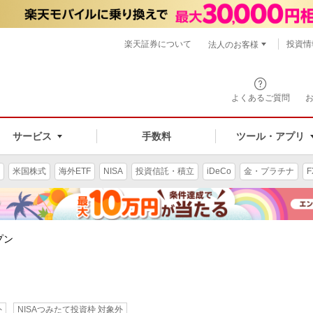
楽天証券について
投資情
法人のお客様
よくあるご質問
手数料
サービス
ツール・アプリ
米国株式
海外ETF
NISA
投資信託・積立
iDeCo
金・プラチナ
F
プン
外
NISAつみたて投資枠 対象外