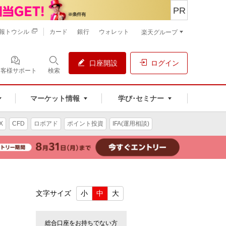
PR
報トウシル
カード
銀行
ウォレット
楽天グループ
口座開設
ログイン
お客様サポート
検索
マーケット情報
学び･セミナー
X
CFD
ロボアド
ポイント投資
IFA(運用相談)
文字サイズ
小
中
大
総合口座をお持ちでない方