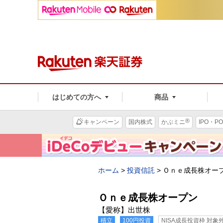
はじめての方へ
商品
®
キャンペーン
国内株式
かぶミニ
IPO・PO
ホーム
>
投資信託
>
Ｏｎｅ成長株オー
Ｏｎｅ成長株オープン
【愛称】出世株
積立
100円投資
NISA成長投資枠 対象