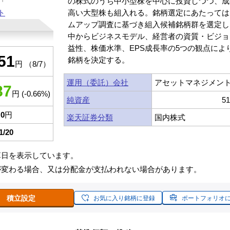
の株式のうち中小型株を中心に投資しつつ、成
ト
高い大型株も組入れる。銘柄選定にあたっては
ムアップ調査に基づき組入候補銘柄群を選定し
中からビジネスモデル、経営者の資質・ビジョ
益性、株価水準、EPS成長率の5つの観点によ
51
銘柄を決定する。
円 （8/7）
運用（委託）会社
アセットマネジメント
87
円 (-0.66%)
純資産
5
0
円
楽天証券分類
国内株式
1/20
算日を表示しています。
が変わる場合、又は分配金が支払われない場合があります。
積立設定
お気に入り銘柄に登録
ポートフォリオ