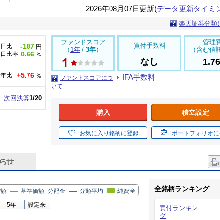
2026年08月07日更新(
データ更新タイミ
楽天証券分類
ファンドスコア
管理
買付手数料
-187
前日比
円
（
1年
/
3年
）
（含む信
-0.66
前日比率
％
なし
1.7
+5.76
前年比
％
IFA手数料
ファンドスコアにつ
いて
次回決算
1/20
購入
積立設定
お気に入り銘柄に登録
ポートフォリオに
全銘柄ランキング
価額
基準価額+分配金
分類平均
純資産
5年
設定来
買付ランキン
グ