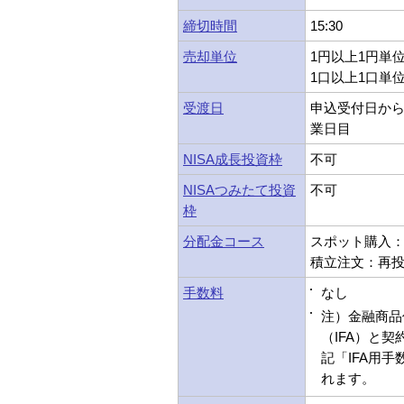
締切時間
15:30
売却単位
1円以上1円単
1口以上1口単
受渡日
申込受付日から
業日目
NISA成長投資枠
不可
NISAつみたて投資
不可
枠
分配金コース
スポット購入
積立注文：再
手数料
なし
注）金融商品
（IFA）と
記「IFA用
れます。