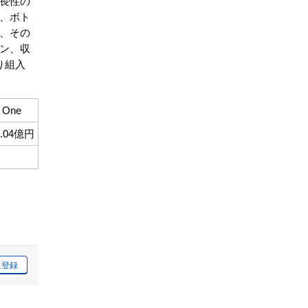
長性の
、ボト
、その
ン、収
り組入
One
1.04億円
に登録