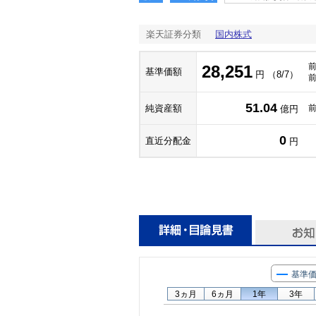
楽天証券分類
国内株式
28,251
基準価額
円 （8/7）
51.04
純資産額
億円
0
直近分配金
円
基準
3ヵ月
6ヵ月
1年
3年