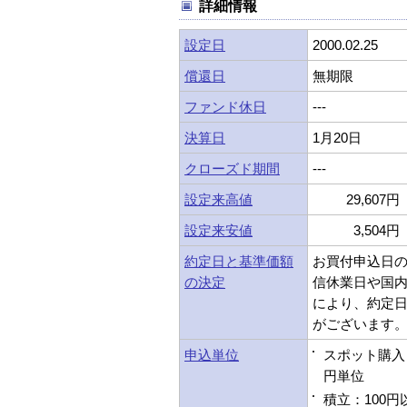
詳細情報
設定日
2000.02.25
償還日
無期限
ファンド休日
---
決算日
1月20日
クローズド期間
---
設定来高値
29,607円 
設定来安値
3,504円 
約定日と基準価額
お買付申込日
の決定
信休業日や国
により、約定
がございます
申込単位
スポット購入：
円単位
積立：100円