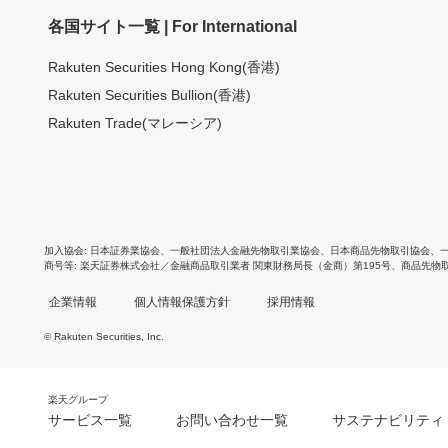
各国サイト一覧 | For International
Rakuten Securities Hong Kong(香港)
Rakuten Securities Bullion(香港)
Rakuten Trade(マレーシア)
加入協会
日本証券業協会
、
一般社団法人金融先物取引業協会
、
日本商品先物取引協会
、
商号等
楽天証券株式会社／金融商品取引業者 関東財務局長（金商）第195号、商品先物
企業情報
個人情報保護方針
採用情報
© Rakuten Securities, Inc.
楽天グループ
サービス一覧
お問い合わせ一覧
サステナビリティ