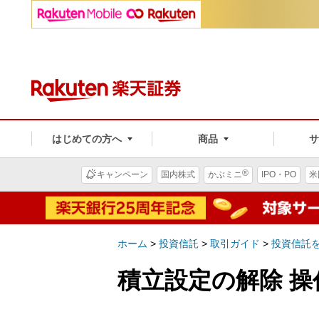
はじめての方へ
商品
®
キャンペーン
国内株式
かぶミニ
IPO・PO
米
ホーム
>
投資信託
>
取引ガイド
>
投資信託
積立設定の解除 