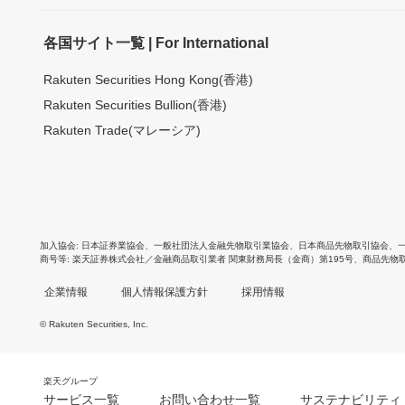
各国サイト一覧 | For International
Rakuten Securities Hong Kong(香港)
Rakuten Securities Bullion(香港)
Rakuten Trade(マレーシア)
加入協会
日本証券業協会
、
一般社団法人金融先物取引業協会
、
日本商品先物取引協会
、
商号等
楽天証券株式会社／金融商品取引業者 関東財務局長（金商）第195号、商品先物
企業情報
個人情報保護方針
採用情報
© Rakuten Securities, Inc.
楽天グループ
サービス一覧
お問い合わせ一覧
サステナビリティ