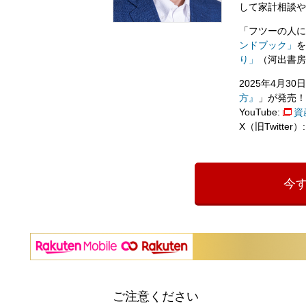
して家計相談や
「フツーの人に
ンドブック」
を
り」
（河出書房
2025年4月3
方』
」が発売！
YouTube:
資
X（旧Twitter）:
今す
ご注意ください