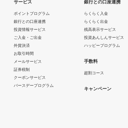
サービス
銀行との口座連携
ポイントプログラム
らくらく入金
銀行との口座連携
らくらく出金
投資情報サービス
残高表示サービス
ご入金・ご出金
投資あんしんサービス
外貨決済
ハッピープログラム
お取引時間
手数料
メールサービス
証券税制
超割コース
クーポンサービス
バースデープログラム
キャンペーン