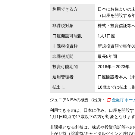
利用できる方
日本にお住まいの
（口座を開設する年
非課税対象
株式・投資信託等
口座開設可能数
1人1口座
非課税投資枠
新規投資額で毎年8
非課税期間
最長5年間
投資可能期間
2016年～2023年
運用管理者
口座開設者本人（
払出し
18歳までは払出し
ジュニアNISAの概要（出所：
金融庁ホー
利用できるのは、日本に住み、口座を開設する
1月1日時点で17歳以下の方が対象となりま
非課税となる利益は、株式や投資信託等への
上がり益（譲渡益/キャピタルゲインと呼ば