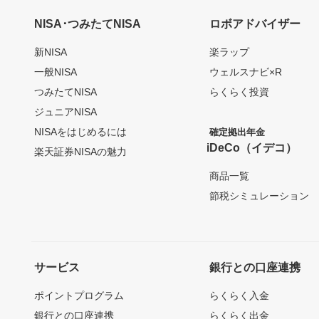
NISA･つみたてNISA
ロボアドバイザー
新NISA
楽ラップ
一般NISA
ウェルスナビ×R
つみたてNISA
らくらく投資
ジュニアNISA
NISAをはじめるには
確定拠出年金
iDeCo（イデコ）
楽天証券NISAの魅力
商品一覧
節税シミュレーション
サービス
銀行との口座連携
ポイントプログラム
らくらく入金
銀行との口座連携
らくらく出金