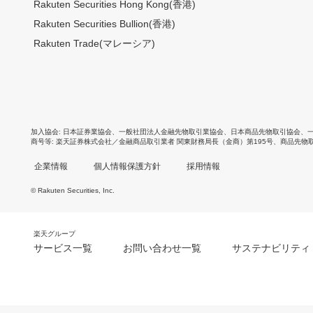
Rakuten Securities Hong Kong(香港)
Rakuten Securities Bullion(香港)
Rakuten Trade(マレーシア)
加入協会
日本証券業協会
、
一般社団法人金融先物取引業協会
、
日本商品先物取引協会
、
商号等
楽天証券株式会社／金融商品取引業者 関東財務局長（金商）第195号、商品先物
企業情報
個人情報保護方針
採用情報
© Rakuten Securities, Inc.
楽天グループ
サービス一覧
お問い合わせ一覧
サステナビリティ