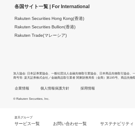
各国サイト一覧 | For International
Rakuten Securities Hong Kong(香港)
Rakuten Securities Bullion(香港)
Rakuten Trade(マレーシア)
加入協会
日本証券業協会
、
一般社団法人金融先物取引業協会
、
日本商品先物取引協会
、
商号等
楽天証券株式会社／金融商品取引業者 関東財務局長（金商）第195号、商品先物
企業情報
個人情報保護方針
採用情報
© Rakuten Securities, Inc.
楽天グループ
サービス一覧
お問い合わせ一覧
サステナビリティ