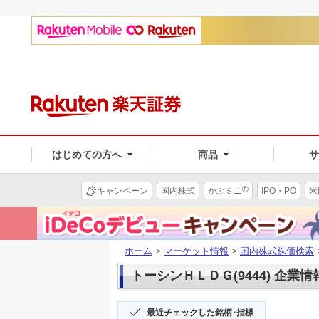
はじめての方へ
商品
®
キャンペーン
国内株式
かぶミニ
IPO・PO
米
ホーム
>
マーケット情報
>
国内株式株価検索
トーシンＨＬＤＧ(9444) 企業情
最近チェックした銘柄･指標