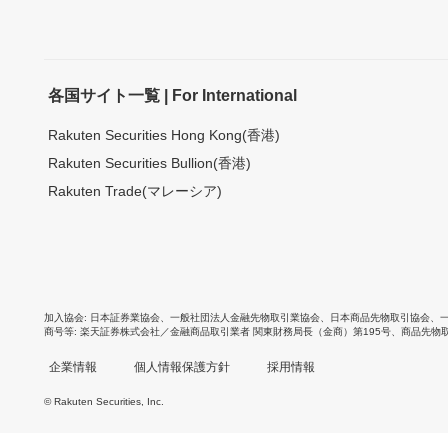
各国サイト一覧 | For International
Rakuten Securities Hong Kong(香港)
Rakuten Securities Bullion(香港)
Rakuten Trade(マレーシア)
加入協会
日本証券業協会
、
一般社団法人金融先物取引業協会
、
日本商品先物取引協会
、
商号等
楽天証券株式会社／金融商品取引業者 関東財務局長（金商）第195号、商品先物
企業情報
個人情報保護方針
採用情報
© Rakuten Securities, Inc.