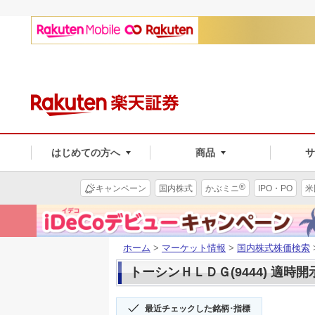
はじめての方へ
商品
®
キャンペーン
国内株式
かぶミニ
IPO・PO
米
ホーム
>
マーケット情報
>
国内株式株価検索
トーシンＨＬＤＧ(9444) 適時開
最近チェックした銘柄･指標