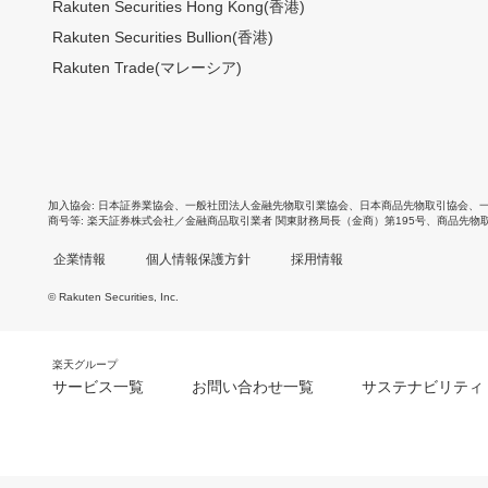
Rakuten Securities Hong Kong(香港)
Rakuten Securities Bullion(香港)
Rakuten Trade(マレーシア)
加入協会
日本証券業協会
、
一般社団法人金融先物取引業協会
、
日本商品先物取引協会
、
商号等
楽天証券株式会社／金融商品取引業者 関東財務局長（金商）第195号、商品先物
企業情報
個人情報保護方針
採用情報
© Rakuten Securities, Inc.
楽天グループ
サービス一覧
お問い合わせ一覧
サステナビリティ