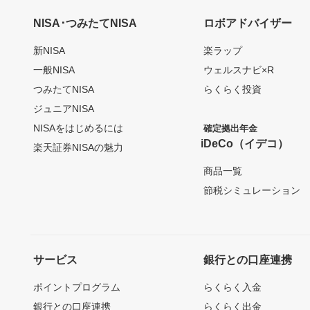
NISA･つみたてNISA
ロボアドバイザー
新NISA
楽ラップ
一般NISA
ウェルスナビ×R
つみたてNISA
らくらく投資
ジュニアNISA
NISAをはじめるには
確定拠出年金
iDeCo（イデコ）
楽天証券NISAの魅力
商品一覧
節税シミュレーション
サービス
銀行との口座連携
ポイントプログラム
らくらく入金
銀行との口座連携
らくらく出金