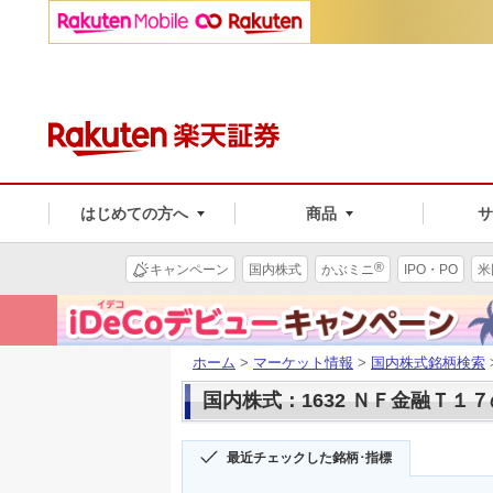
はじめての方へ
商品
®
キャンペーン
国内株式
かぶミニ
IPO・PO
米
ホーム
>
マーケット情報
>
国内株式銘柄検索
国内株式：1632 ＮＦ金融Ｔ１
最近チェックした銘柄･指標