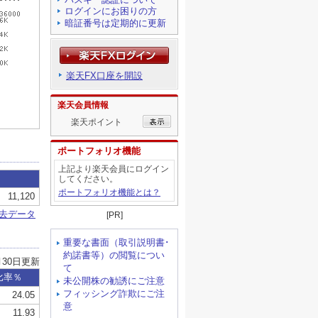
ログインにお困りの方
暗証番号は定期的に更新
楽天FX口座を開設
楽天会員情報
楽天ポイント
ポートフォリオ機能
上記より楽天会員にログイン
してください。
ポートフォリオ機能とは？
[PR]
重要な書面（取引説明書･
約諾書等）の閲覧につい
て
未公開株の勧誘にご注意
フィッシング詐欺にご注
意