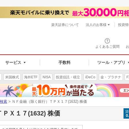
楽天証券について
法人のお客様
投資情
よくあるご質問
サービス
手数料
ツール・アプリ
米国株式
海外ETF
NISA
投資信託・積立
iDeCo
金・プラチナ
F
検索
> ＮＦ金融（除く銀行）ＴＰＸ１７(1632) 株価
Ｘ１７(1632) 株価
貸
0