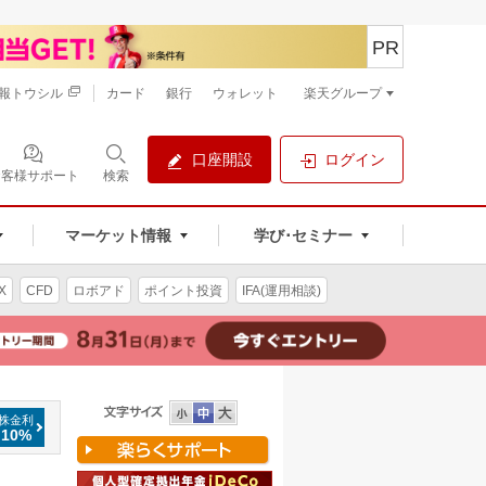
PR
報トウシル
カード
銀行
ウォレット
楽天グループ
口座開設
ログイン
お客様サポート
検索
マーケット情報
学び･セミナー
X
CFD
ロボアド
ポイント投資
IFA(運用相談)
株金利
.10%