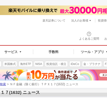
楽天証券について
法人のお客様
投資情
よくあるご質問
サービス
手数料
ツール・アプリ
米国株式
海外ETF
NISA
投資信託・積立
iDeCo
金・プラチナ
F
検索
> ＮＦ金融（除く銀行）ＴＰＸ１７(1632) ニュース
(1632) ニュース