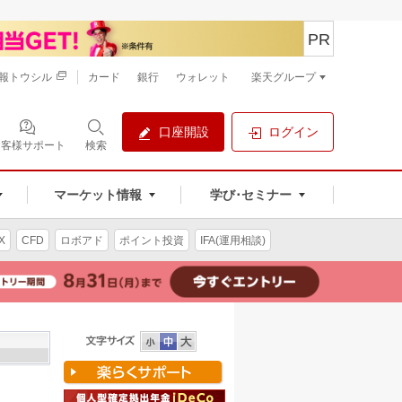
PR
報トウシル
カード
銀行
ウォレット
楽天グループ
口座開設
ログイン
お客様サポート
検索
マーケット情報
学び･セミナー
X
CFD
ロボアド
ポイント投資
IFA(運用相談)