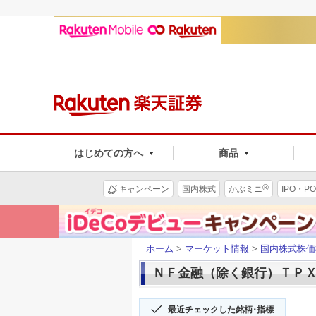
はじめての方へ
商品
®
キャンペーン
国内株式
かぶミニ
IPO・PO
ホーム
>
マーケット情報
>
国内株式株価
ＮＦ金融（除く銀行）ＴＰＸ１７
最近チェックした銘柄･指標