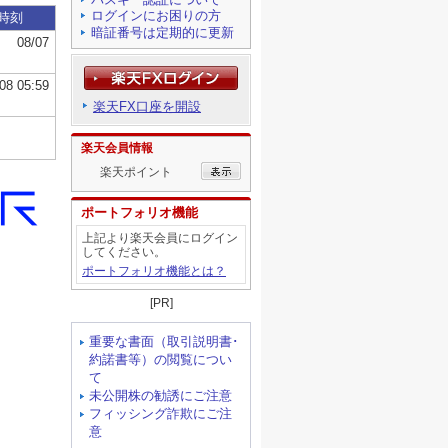
ログインにお困りの方
暗証番号は定期的に更新
楽天FX口座を開設
楽天会員情報
楽天ポイント
ポートフォリオ機能
上記より楽天会員にログイン
してください。
ポートフォリオ機能とは？
[PR]
重要な書面（取引説明書･
約諾書等）の閲覧につい
て
未公開株の勧誘にご注意
フィッシング詐欺にご注
意