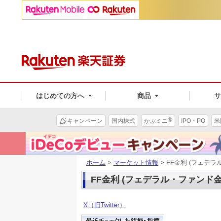
はじめての方へ
商品
®
キャンペーン
国内株式
かぶミニ
IPO・PO
米
ホーム
>
マーケット情報
> FF金利 (フェデラ
FF金利 (フェデラル・ファンド金利
X（旧Twitter）