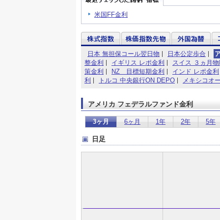
米国FF金利
日本 無担保コール翌日物
日本公定歩合
整金利
イギリス レポ金利
スイス ３ヵ月物
策金利
NZ 目標短期金利
インド レポ金利
利
トルコ 中央銀行ON DEPO
メキシコオ