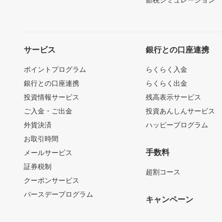
節税シミュレーション
サービス
銀行との口座連携
ポイントプログラム
らくらく入金
銀行との口座連携
らくらく出金
投資情報サービス
残高表示サービス
ご入金・ご出金
投資あんしんサービス
外貨決済
ハッピープログラム
お取引時間
手数料
メールサービス
証券税制
超割コース
クーポンサービス
バースデープログラム
キャンペーン