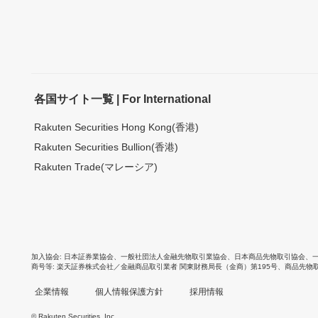
各国サイト一覧 | For International
Rakuten Securities Hong Kong(香港)
Rakuten Securities Bullion(香港)
Rakuten Trade(マレーシア)
加入協会
日本証券業協会
、
一般社団法人金融先物取引業協会
、
日本商品先物取引協会
、
商号等
楽天証券株式会社／金融商品取引業者 関東財務局長（金商）第195号、商品先物
企業情報
個人情報保護方針
採用情報
© Rakuten Securities, Inc.