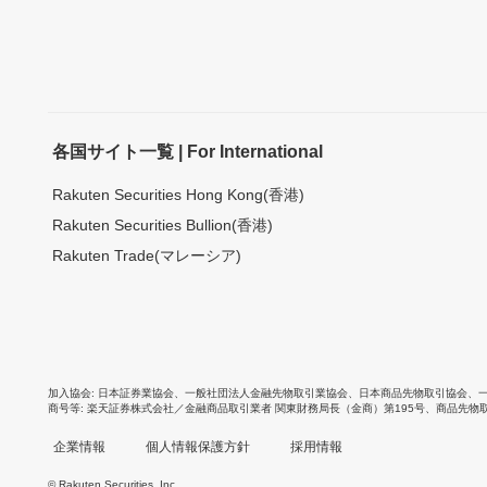
各国サイト一覧 | For International
Rakuten Securities Hong Kong(香港)
Rakuten Securities Bullion(香港)
Rakuten Trade(マレーシア)
加入協会
日本証券業協会
、
一般社団法人金融先物取引業協会
、
日本商品先物取引協会
、
商号等
楽天証券株式会社／金融商品取引業者 関東財務局長（金商）第195号、商品先物
企業情報
個人情報保護方針
採用情報
© Rakuten Securities, Inc.