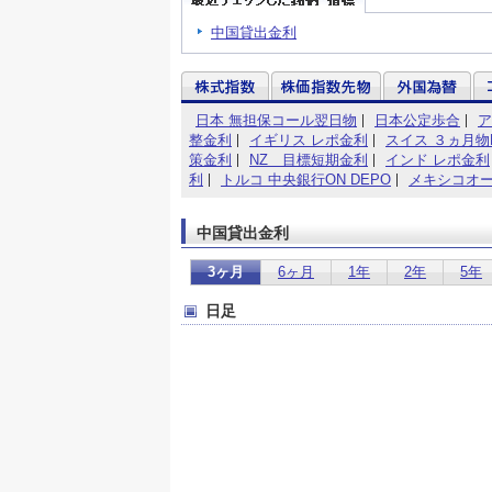
中国貸出金利
日本 無担保コール翌日物
日本公定歩合
ア
整金利
イギリス レポ金利
スイス ３ヵ月物
策金利
NZ 目標短期金利
インド レポ金利
利
トルコ 中央銀行ON DEPO
メキシコオ