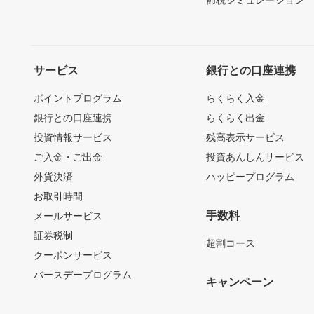
節税シミュレーション
サービス
銀行との口座連携
ポイントプログラム
らくらく入金
銀行との口座連携
らくらく出金
投資情報サービス
残高表示サービス
ご入金・ご出金
投資あんしんサービス
外貨決済
ハッピープログラム
お取引時間
手数料
メールサービス
証券税制
超割コース
クーポンサービス
バースデープログラム
キャンペーン