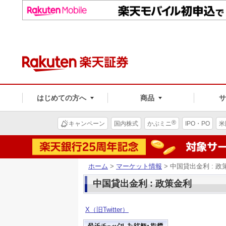
はじめての方へ
商品
®
キャンペーン
国内株式
かぶミニ
IPO・PO
米
ホーム
>
マーケット情報
> 中国貸出金利 : 政
中国貸出金利 : 政策金利
X（旧Twitter）