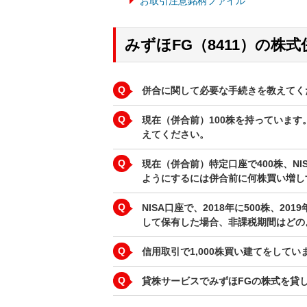
お取引注意銘柄ファイル
みずほFG（8411）の株
Q
併合に関して必要な手続きを教えてく
Q
現在（併合前）100株を持っていま
えてください。
Q
現在（併合前）特定口座で400株、N
ようにするには併合前に何株買い増し
Q
NISA口座で、2018年に500株、2
して保有した場合、非課税期間はどの
Q
信用取引で1,000株買い建てをして
Q
貸株サービスでみずほFGの株式を貸