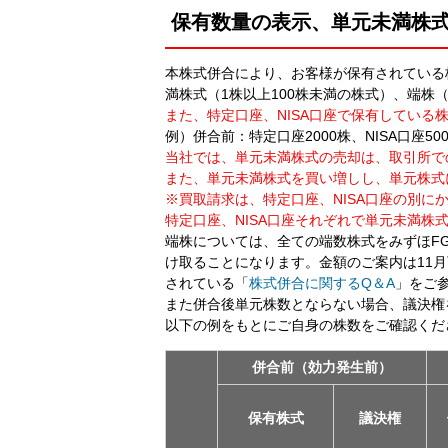
保有数量の表示、単元未満株
本株式併合により、お客様が保有されている
満株式（1株以上100株未満の株式）、端株
また、特定口座、NISA口座で保有してい
例）併合前：特定口座2000株、NISA口座50
当社では、単元未満株式の売却は、取引所で
また、単元未満株式を買い増しし、単元株式
※買取請求は、特定口座、NISA口座の別に
特定口座、NISA口座それぞれで単元未満株
端株については、全ての端数株式をみずほF
け取ることになります。金額のご案内は11
されている「
株式併合に関するQ＆A
」をご
また併合後単元株数とならない場合、議決権
以下の例をもとにご自身の株数をご確認くだ
併合前（効力発生前）
保有株式
議決権