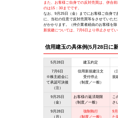
また、お客様ご自身での反対売買は、併合前最
のは15：30までです。
なお、9月25日（金）までにお客様ご自身で
に、当社の任意で反対売買等をさせていただ
がかかります。（仲介業者経由のお客様を除
新規建については、7月6日より停止させてい
信用建玉の具体例(5月28日に
5月28日
建玉約定
7月6日
信用新規建注文
（
※株主総会に
受付停止
規
て承認可決後
（制度／一般）
（注）
9月25日
お客様の返済期限
こ
（金）
（制度／一般）
さ
9月28日
強制執行
9
（月）
（制度／一般）
た