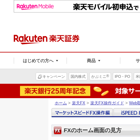
はじめての方へ
商品
®
キャンペーン
国内株式
かぶミニ
IPO・PO
米
ホーム
>
楽天FX
>
楽天FX操作ガイド
>
We
FXのホーム画面の見方