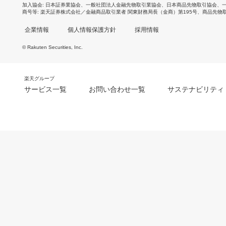
加入協会
日本証券業協会
、
一般社団法人金融先物取引業協会
、
日本商品先物取引協会
、
商号等
楽天証券株式会社／金融商品取引業者 関東財務局長（金商）第195号、商品先物
企業情報
個人情報保護方針
採用情報
© Rakuten Securities, Inc.
楽天グループ
サービス一覧
お問い合わせ一覧
サステナビリティ
m