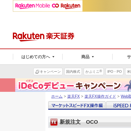
はじめての方へ
商品
®
キャンペーン
国内株式
かぶミニ
IPO・PO
米
ホーム
>
楽天FX
>
楽天FX操作ガイド
>
We
新規注文 OCO