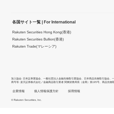
各国サイト一覧 | For International
Rakuten Securities Hong Kong(香港)
Rakuten Securities Bullion(香港)
Rakuten Trade(マレーシア)
加入協会
日本証券業協会
、
一般社団法人金融先物取引業協会
、
日本商品先物取引協会
、
商号等
楽天証券株式会社／金融商品取引業者 関東財務局長（金商）第195号、商品先物
企業情報
個人情報保護方針
採用情報
© Rakuten Securities, Inc.