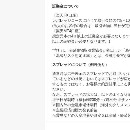
証拠金について
〔楽天FX口座〕
レバレッジコースに応じて取引金額の4%～10
(法人のお客様の場合は、取引金額に当社が定め
〔楽天MT4口座〕
想定元本の4％以上の証拠金が必要となります
以上の証拠金が必要となります。)
*当社は、金融先物取引業協会が算出した「
「為替リスク想定比率」とは、金融庁長官が
スプレッドについて（例外あり）
通常時は広告表示のスプレッドでお取引いた
ているなどの状況においてはスプレッドが広
するものではなく、お客様の約定結果による
ださい。
なお、スプレッドの拡大は、以下のような状
※平日早朝時（概ね6時30分～7時30分※サ
※国内外の金融市場休場日（海外のクリスマ
※主要経済指標の発表前後
※震災などの天変地異や政変又は金融・経済