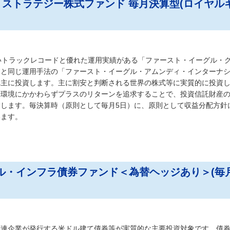
ストラテジー株式ファンド 毎月決算型(ロイヤル
いトラックレコードと優れた運用実績がある「ファースト・イーグル・
」と同じ運用手法の「ファースト・イーグル・アムンディ・インターナ
へ主に投資します。主に割安と判断される世界の株式等に実質的に投資
場環境にかかわらずプラスのリターンを追求することで、投資信託財産
します。毎決算時（原則として毎月5日）に、原則として収益分配方針
います。
ーバル・インフラ債券ファンド＜為替ヘッジあり＞(毎
関連企業が発行する米ドル建て債券等が実質的な主要投資対象です。債