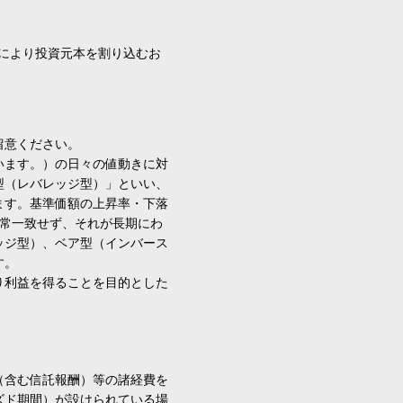
により投資元本を割り込むお
留意ください。
います。）の日々の値動きに対
型（レバレッジ型）」といい、
ます。基準価額の上昇率・下落
通常一致せず、それが長期にわ
ッジ型）、ベア型（インバース
す。
り利益を得ることを目的とした
（含む信託報酬）等の諸経費を
ズド期間）が設けられている場