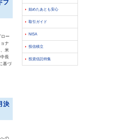
ギフ
始めたあとも安心

取引ガイド

NISA

グロー
ショナ
投信積立

し、米
の中長
投資信託特集

に基づ
月決
券への