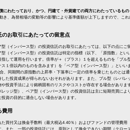
債にわたっており、かつ、円建て・外貨建ての両方にわたっているもの
動き、為替相場の変動等の影響により基準価額が上下しますので、これ
託のお取引にあたっての留意点
ア型（インバース型）の投資信託のお取引にあたっては、以下の点にご
ア型（インバース型）の投資信託は特定の指標（以下、「原指数」とい
目指して運用を行います。倍率が＋（プラス）１を超えるものを「ブル
ナス１倍以内のものを含みます）を「ベア型（インバース型）」といい
場合、同期間の原指数の上昇率・下落率に一定の倍率を乗じたものとは
待した投資成果が得られないおそれがあります。また、ブル型（レバレ
物や投資手法により銘柄固有のリスクやコストが存在する場合がありま
バレッジ型）、ベア型（インバース型）の投資信託は主に短期売買によ
な投資の目的に適合しない場合があります。
る費用
た買付又は換金手数料（最大税込4.40％）およびファンドの管理費用
す。また、一部の投資信託には、原則として換金できない期間（クロー