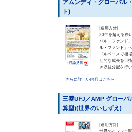
アムンディ・グローバル・
ト)
[運用方針]
30年を超える長
バル・ファンド
ル・ファンド」
ドルベースで相
期的な成長を目指
目論見書

き収益分配を行
さらに詳しい内容はこちら
三菱UFJ／AMP グロ
算型)(世界のいしずえ)
[運用方針]
世界のインフラ