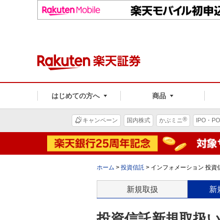
はじめての方へ
商品
®
キャンペーン
国内株式
かぶミニ
IPO・PO
ホーム
>
投資信託
>
インフォメーション 投資信
新規取扱
新
投資信託新規取扱いの