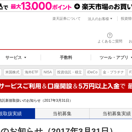
楽天証券について
投資情
法人のお客様
よくあるご質問
手数料
サービス
ツール・アプリ
米国株式
海外ETF
NISA
投資信託・積立
iDeCo
金・プラチナ
F
託新規取扱いのお知らせ（2017年3月31日）
規取扱実績
当初募集
当初募集実績
お知らせ（2017年3月31日）