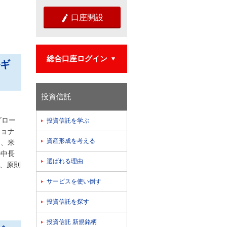
口座開設

総合口座ログイン

ルギ
投資信託
グロー
投資信託を学ぶ

ショナ
資産形成を考える

し、米
の中長
選ばれる理由

に、原則
サービスを使い倒す

投資信託を探す

投資信託 新規銘柄
