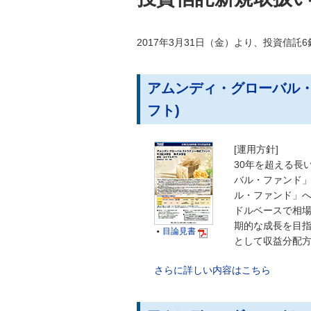
2017年3月31日（金）より、投資信託
アムンディ・グローバル・
フト)
[運用方針]
30年を超える長
バル・ファンド
ル・ファンド」
ドルベースで相
期的な成長を目指
目論見書

として収益分配
さらに詳しい内容はこちら