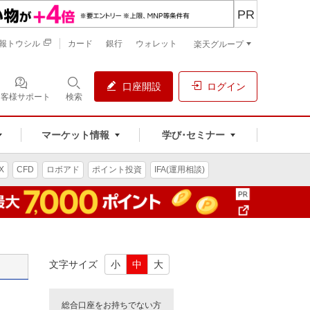
PR
報トウシル
カード
銀行
ウォレット
楽天グループ
口座開設
ログイン
お客様サポート
検索
マーケット情報
学び･セミナー
X
CFD
ロボアド
ポイント投資
IFA(運用相談)
文字サイズ
小
中
大
総合口座をお持ちでない方