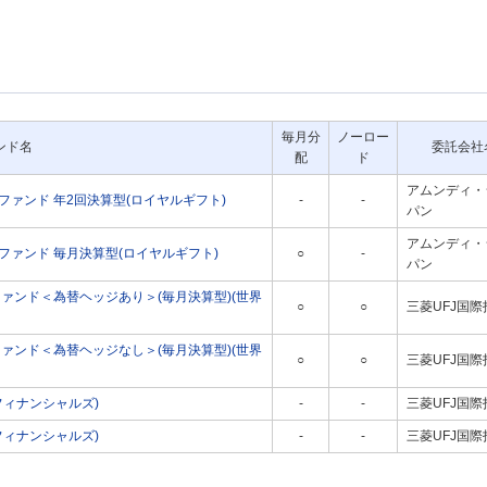
毎月分
ノーロー
ンド名
委託会社
配
ド
アムンディ・
ァンド 年2回決算型(ロイヤルギフト)
-
-
パン
アムンディ・
ァンド 毎月決算型(ロイヤルギフト)
○
-
パン
ファンド＜為替ヘッジあり＞(毎月決算型)(世界
○
○
三菱UFJ国際
ファンド＜為替ヘッジなし＞(毎月決算型)(世界
○
○
三菱UFJ国際
フィナンシャルズ)
-
-
三菱UFJ国際
フィナンシャルズ)
-
-
三菱UFJ国際