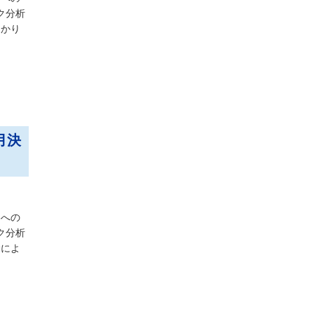
ク分析
はかり
月決
券への
ク分析
動によ