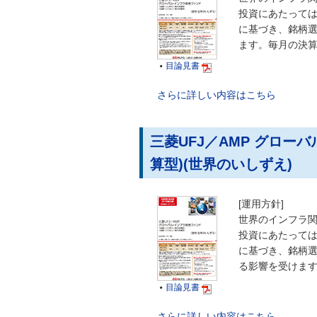
投資にあたっては
に基づき、銘柄
ます。毎月の決
目論見書

さらに詳しい内容はこちら
三菱UFJ／AMP グロ
算型)(世界のいしずえ)
[運用方針]
世界のインフラ
投資にあたっては
に基づき、銘柄
る影響を受けま
目論見書

さらに詳しい内容はこちら