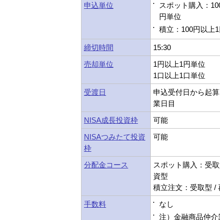
申込単位
スポット購入：10
円単位
積立：100円以上
締切時間
15:30
売却単位
1円以上1円単位
1口以上1口単位
受渡日
申込受付日から起算
業日目
NISA成長投資枠
可能
NISAつみたて投資
可能
枠
分配金コース
スポット購入：受取型
資型
積立注文：受取型 /
手数料
なし
注）金融商品仲介