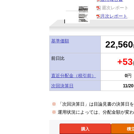
週次レポート
月次レポート
基準価額
22,560
前日比
+53
直近分配金（税引前）
0
円
次回決算日
11/20
※
「次回決算日」は目論見書の決算日
※
運用状況によっては、分配金額が変
購入
積