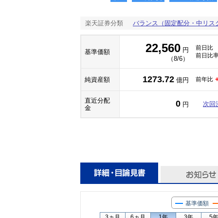
楽天証券分類
バランス（固定配分・中リス
22,560
前日比
円
基準価額
前日比
（8/6）
1273.72
純資産額
前年比
億円
直近分配
0
次回
円
金
基準価額
3ヵ月
6ヵ月
1年
3年
5