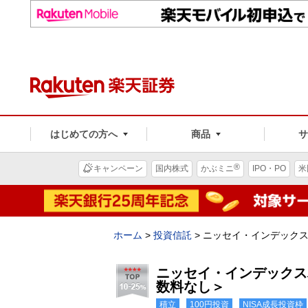
はじめての方へ
商品
®
キャンペーン
国内株式
かぶミニ
IPO・PO
米
ホーム
>
投資信託
>
ニッセイ・インデック
ニッセイ・インデックス
数料なし＞
積立
100円投資
NISA成長投資枠