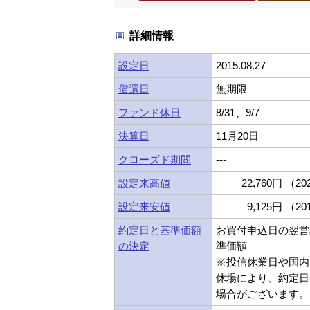
詳細情報
設定日
2015.08.27
償還日
無期限
ファンド休日
8/31、9/7
決算日
11月20日
クローズド期間
---
設定来高値
22,760円 （202
設定来安値
9,125円 （201
約定日と基準価額
お買付申込日の翌営
の決定
準価額
※投信休業日や国内
休場により、約定日
場合がございます。