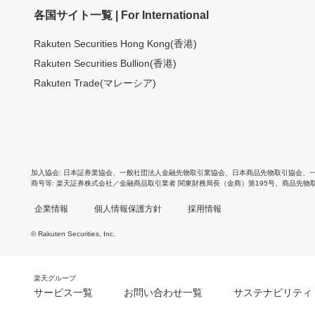
各国サイト一覧 | For International
Rakuten Securities Hong Kong(香港)
Rakuten Securities Bullion(香港)
Rakuten Trade(マレーシア)
加入協会
日本証券業協会
、
一般社団法人金融先物取引業協会
、
日本商品先物取引協会
、
商号等
楽天証券株式会社／金融商品取引業者 関東財務局長（金商）第195号、商品先物
企業情報
個人情報保護方針
採用情報
© Rakuten Securities, Inc.
楽天グループ
サービス一覧
お問い合わせ一覧
サステナビリティ