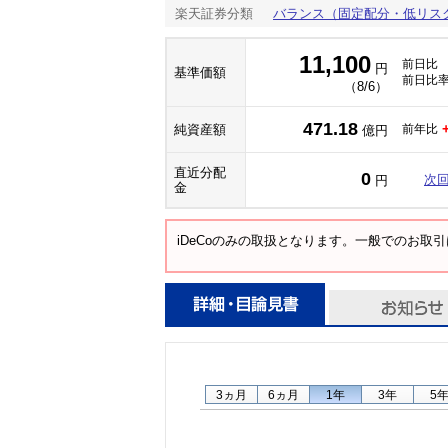
楽天証券分類
バランス（固定配分・低リス
11,100
前日比
円
基準価額
前日比
（8/6）
471.18
純資産額
前年比
億円
直近分配
0
次
円
金
iDeCoのみの取扱となります。一般でのお取
3ヵ月
6ヵ月
1年
3年
5