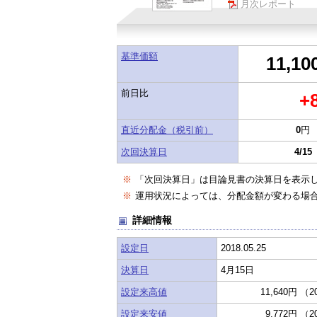
月次レポート
基準価額
11,10
前日比
+
直近分配金（税引前）
0
円
次回決算日
4/15
※
「次回決算日」は目論見書の決算日を表示
※
運用状況によっては、分配金額が変わる場
詳細情報
設定日
2018.05.25
決算日
4月15日
設定来高値
11,640円 （2
設定来安値
9,772円 （2