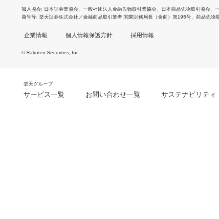
加入協会
日本証券業協会
、
一般社団法人金融先物取引業協会
、
日本商品先物取引協会
、
商号等
楽天証券株式会社／金融商品取引業者 関東財務局長（金商）第195号、商品先物
企業情報
個人情報保護方針
採用情報
© Rakuten Securities, Inc.
楽天グループ
サービス一覧
お問い合わせ一覧
サステナビリティ
m