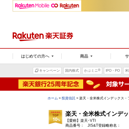
はじめての方へ
商品
®
キャンペーン
国内株式
かぶミニ
IPO・PO
米
ホーム
>
投資信託
>
楽天・全米株式インデックス・
楽天・全米株式インデッ
【愛称】楽天･VTI
商品番号： JIS&T登録略称名：