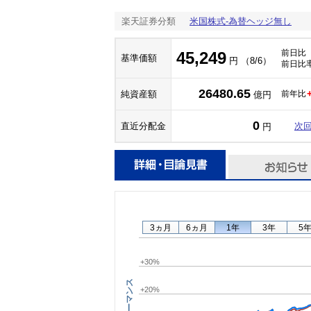
楽天証券分類
米国株式-為替ヘッジ無し
前日比
45,249
基準価額
円 （8/6）
前日比
26480.65
純資産額
前年比
億円
0
直近分配金
次
円
3ヵ月
6ヵ月
1年
3年
5
+30%
パフォーマンス
+20%