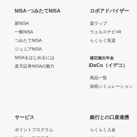
NISA･つみたてNISA
ロボアドバイザー
新NISA
楽ラップ
一般NISA
ウェルスナビ×R
つみたてNISA
らくらく投資
ジュニアNISA
NISAをはじめるには
確定拠出年金
iDeCo（イデコ）
楽天証券NISAの魅力
商品一覧
節税シミュレーション
サービス
銀行との口座連携
ポイントプログラム
らくらく入金