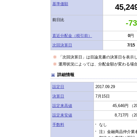
基準価額
45,24
前日比
-73
直近分配金（税引前）
0
円
次回決算日
7/15
※
「次回決算日」は目論見書の決算日を表示
※
運用状況によっては、分配金額が変わる場
詳細情報
設定日
2017.09.29
決算日
7月15日
設定来高値
45,646円 （2
設定来安値
8,717円 （2
手数料
なし
注）金融商品仲介業者