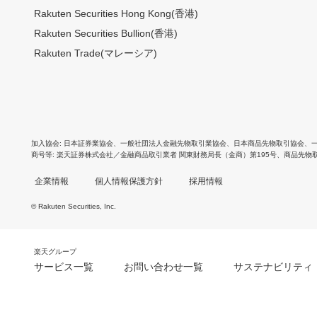
Rakuten Securities Hong Kong(香港)
Rakuten Securities Bullion(香港)
Rakuten Trade(マレーシア)
加入協会
日本証券業協会
、
一般社団法人金融先物取引業協会
、
日本商品先物取引協会
、
商号等
楽天証券株式会社／金融商品取引業者 関東財務局長（金商）第195号、商品先物
企業情報
個人情報保護方針
採用情報
© Rakuten Securities, Inc.
楽天グループ
サービス一覧
お問い合わせ一覧
サステナビリティ