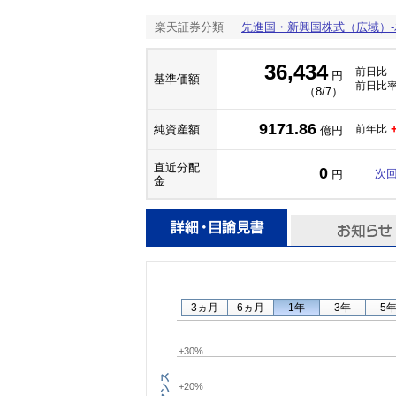
楽天証券分類
先進国・新興国株式（広域）
36,434
前日比
円
基準価額
前日比
（8/7）
9171.86
純資産額
前年比
億円
直近分配
0
次
円
金
3ヵ月
6ヵ月
1年
3年
5
+30%
+20%