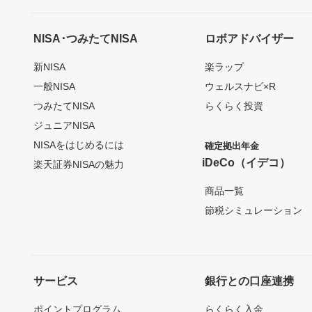
NISA･つみたてNISA
ロボアドバイザー
新NISA
楽ラップ
一般NISA
ウェルスナビ×R
つみたてNISA
らくらく投資
ジュニアNISA
NISAをはじめるには
確定拠出年金
iDeCo（イデコ）
楽天証券NISAの魅力
商品一覧
節税シミュレーション
サービス
銀行との口座連携
ポイントプログラム
らくらく入金