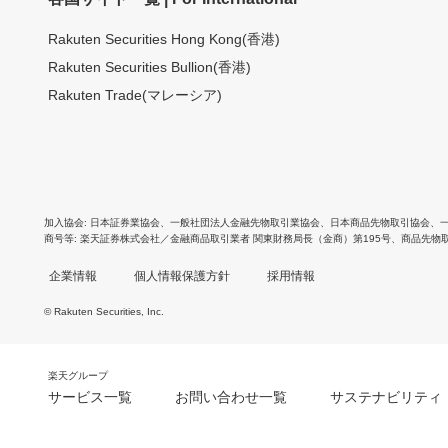
Rakuten Securities Hong Kong(香港)
Rakuten Securities Bullion(香港)
Rakuten Trade(マレーシア)
加入協会
日本証券業協会
、
一般社団法人金融先物取引業協会
、
日本商品先物取引協会
、
商号等
楽天証券株式会社／金融商品取引業者 関東財務局長（金商）第195号、商品先物
企業情報
個人情報保護方針
採用情報
© Rakuten Securities, Inc.
楽天グループ
サービス一覧
お問い合わせ一覧
サステナビリティ