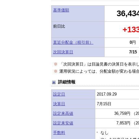
基準価額
36,43
前日比
+13
直近分配金（税引前）
0
円
次回決算日
7/15
※
「次回決算日」は目論見書の決算日を表示
※
運用状況によっては、分配金額が変わる場
詳細情報
設定日
2017.09.29
決算日
7月15日
設定来高値
36,759円 （2
設定来安値
7,853円 （2
手数料
なし