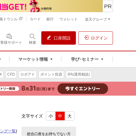
PR
報トウシル
カード
銀行
ウォレット
楽天グループ
口座開設
ログイン
お客様サポート
検索
マーケット情報
学び･セミナー
X
CFD
ロボアド
ポイント投資
IFA(運用相談)
文字サイズ
小
中
大
ング一覧
)
総合口座をお持ちでない方