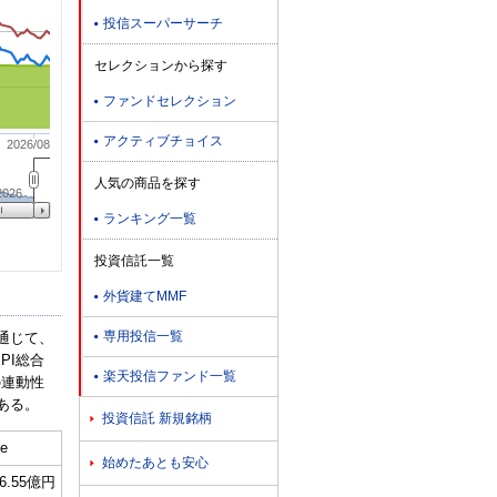
投信スーパーサーチ

セレクションから探す
ファンドセレクション

アクティブチョイス

2026/08
人気の商品を探す
2026
ランキング一覧

投資信託一覧
外貨建てMMF

専用投信一覧

通じて、
PI総合
楽天投信ファンド一覧

の連動性
ある。
投資信託 新規銘柄

e
始めたあとも安心

26.55億円