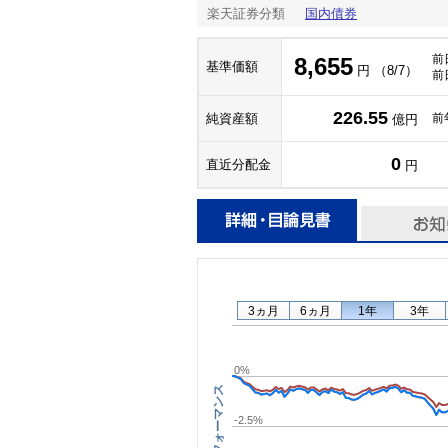
楽天証券分類
国内債券
前
8,655
基準価額
円 （8/7）
前
226.55
純資産額
前
億円
0
直近分配金
円
3ヵ月
6ヵ月
1年
3年
0%
パフォーマンス
-2.5%