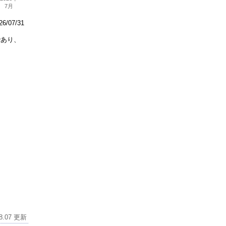
7月
/07/31
であり、
。
08.07 更新