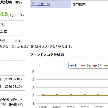
655
円 （8/7）
楽天証券分類
国内債券
-18
円 (-0.21%)
0
円
10/12
表示しています。
る場合、又は分配金が支払われない場合があります。
ファンドスコア推移
1年
3年
5年
5
円 （2019.09.04）
4
円 （2026.05.19）
3
2
介業者（IFA）と
1
下記「IFA用手数
2026年
2026年
2026年
2026年
2026年