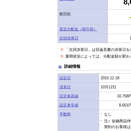
8,
前日比
直近分配金（税引前）
次回決算日
※
「次回決算日」は目論見書の決算日を
※
運用状況によっては、分配金額が変わ
詳細情報
設定日
2015.12.18
決算日
10月12日
設定来高値
10,758
設定来安値
8,601
手数料
なし
注）金融商品仲
契約のお客様は