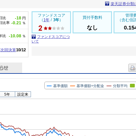
楽天証券分類
ファンドスコア
管理
買付手数料
-18
日比
円
（
1年
/
3年
）
（含む信
-0.21
日比率
％
なし
0.1
-10.08
年比
％
ファンドスコアにつ
いて
次回決算
10/12
基準価額
基準価額+分配金
分類平均
5年
設定来