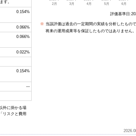
ます。
2月
3月
4月
5月
6月
0.154%
評価基準日:2026
※
当該評価は過去の一定期間の実績を分析したもの
0.066%
将来の運用成果等を保証したものではありません
0.066%
0.022%
0.154%
---
以外に掛かる場
「リスクと費用
2026.