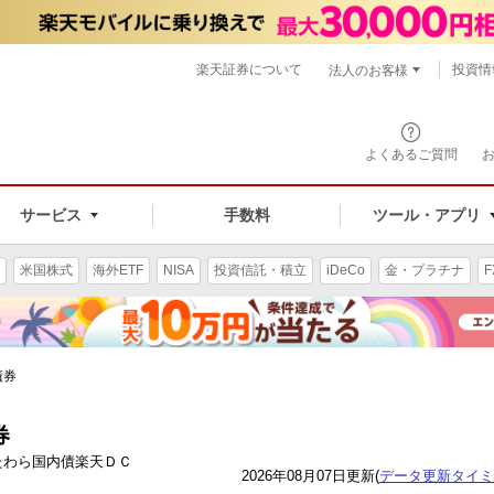
楽天証券について
投資情
法人のお客様
よくあるご質問
手数料
サービス
ツール・アプリ
米国株式
海外ETF
NISA
投資信託・積立
iDeCo
金・プラチナ
F
債券
券
Eたわら国内債楽天ＤＣ
2026年08月07日更新(
データ更新タイミ