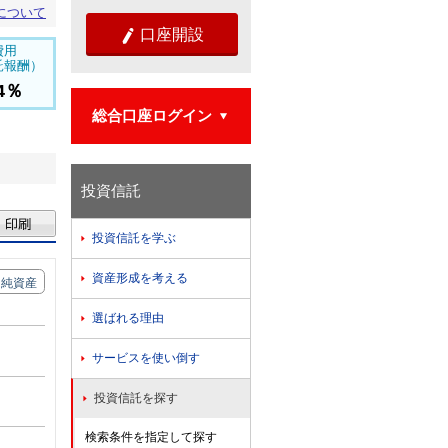
について
口座開設

費用
託報酬）
54％
総合口座ログイン

投資信託
投資信託を学ぶ

資産形成を考える

純資産
選ばれる理由

サービスを使い倒す

投資信託を探す

検索条件を指定して探す