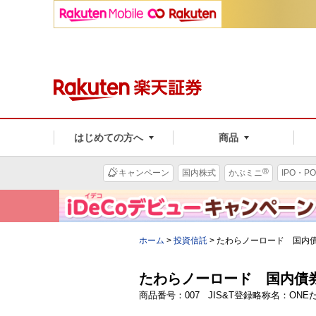
はじめての方へ
商品
®
キャンペーン
国内株式
かぶミニ
IPO・PO
ホーム
>
投資信託
>
たわらノーロード 国内
たわらノーロード 国内債
商品番号：007 JIS&T登録略称名：ON