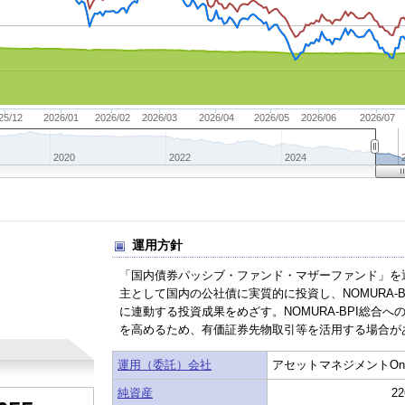
25/12
2026/01
2026/02
2026/03
2026/04
2026/05
2026/06
2026/07
2020
2022
2024
運用方針
「国内債券パッシブ・ファンド・マザーファンド」を
主として国内の公社債に実質的に投資し、NOMURA-B
ト
に連動する投資成果をめざす。NOMURA-BPI総合へ
を高めるため、有価証券先物取引等を活用する場合が
運用（委託）会社
アセットマネジメントOn
純資産
2