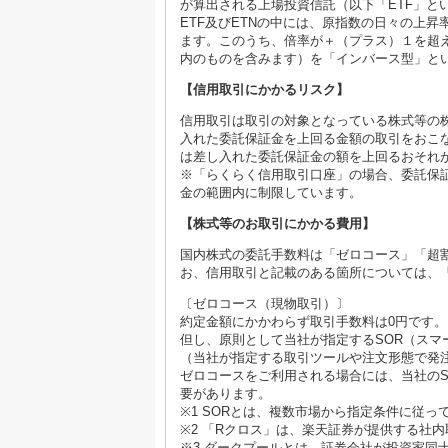
が算出される上場投資信託（以下「ETF」と
ETF及びETNの中には、原指数の日々の上
ます。このうち、倍率が＋（プラス）１を超
内のものを含みます）を「インバース型」と
【信用取引にかかるリスク】
信用取引は取引の対象となっている株式等の
入れた委託保証金を上回る金額の取引をおこ
は差し入れた委託保証金の額を上回るおそれ
※「らくらく信用取引口座」の場合、委託保証
金の範囲内に制限しています。
【株式等のお取引にかかる費用】
国内株式の委託手数料は「ゼロコース」「超
お、信用取引と記載のある箇所については、
〔ゼロコース（現物取引）〕
約定金額にかかわらず取引手数料は0円です。
但し、原則として当社が指定するSOR（スマ
（当社が指定する取引ツールや注文形態で発
ゼロコースをご利用される場合には、当社のS
要があります。
※1 SORとは、複数市場から指定条件に従
※2 「Rクロス」は、楽天証券が提供する社
※3 ダークプールとは、証券会社が投資家同