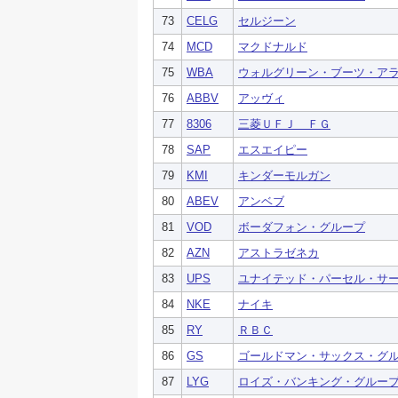
73
CELG
セルジーン
74
MCD
マクドナルド
75
WBA
ウォルグリーン・ブーツ・ア
76
ABBV
アッヴィ
77
8306
三菱ＵＦＪ ＦＧ
78
SAP
エスエイピー
79
KMI
キンダーモルガン
80
ABEV
アンベブ
81
VOD
ボーダフォン・グループ
82
AZN
アストラゼネカ
83
UPS
ユナイテッド・パーセル・サ
84
NKE
ナイキ
85
RY
ＲＢＣ
86
GS
ゴールドマン・サックス・グ
87
LYG
ロイズ・バンキング・グルー