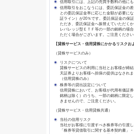
信用取引には、上記の売買手数料の他にも
信用取引をおこなうには、委託保証金の差
との委託保証金率に応じた金額が必要にな
証ライン）が20％です。委託保証金の保
ただき、委託保証金へ振替えていただくか
レバレッジ型ＥＴＦ等の一部の銘柄の場合
ただく場合がございます。ご注意ください
【貸株サービス・信用貸株にかかるリスクお
（貸株サービスのみ）
リスクについて
貸株サービスの利用に当社とお客様が締結
天証券よりお客様へ担保の提供はなされま
（信用貸株のみ）
株券等の貸出設定について
信用貸株において、お客様が代用有価証券
銘柄は除く）のうち、一部の銘柄に限定し
きませんので、ご注意ください。
（貸株サービス・信用貸株共通）
当社の信用リスク
当社がお客様に引渡すべき株券等の引渡し
「株券等貸借取引に関する基本契約書」・