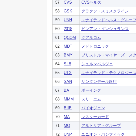
57
CVS
CVSヘルス
58
GSK
グラクソ・スミスクライン
59
UNH
ユナイテッドヘルス・グルー
60
2318
ピンアン・インシュランス
61
QCOM
クアルコム
62
MDT
メドトロニック
63
BMY
ブリストル・マイヤーズ ス
64
SLB
シュルンベルジェ
65
UTX
ユナイテッド・テクノロジー
66
SAN
サンタンデール銀行
67
BA
ボーイング
68
MMM
スリーエム
69
BIIB
バイオジェン
70
MA
マスターカード
71
MO
アルトリア・グループ
72
UNP
ユニオン・パシフィック