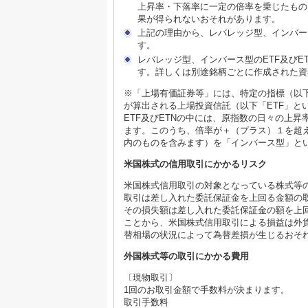
上昇率・下落率に一定の倍率を乗じたもの
果が得られないおそれがあります。
上記の理由から、レバレッジ型、インバー
す。
レバレッジ型、インバース型のETF及び
す。詳しくは別途銘柄ごとに作成された資
※「上場有価証券等」には、特定の指標（以
が算出される上場投資信託（以下「ETF」と
ETF及びETNの中には、原指数の日々の上
ます。このうち、倍率が＋（プラス）１を超
内のものを含みます）を「インバース型」と
米国株式の信用取引にかかるリスク
米国株式信用取引の対象となっている株式等
取引は差し入れた委託保証金を上回る金額の
その損失額は差し入れた委託保証金の額を上
ことから、米国株式信用取引による損益は外
替相場の状況によって為替差損が生じるおそ
外国株式等の取引にかかる費用
〔現物取引〕
1回のお取引金額で手数料が決まります。
取引手数料