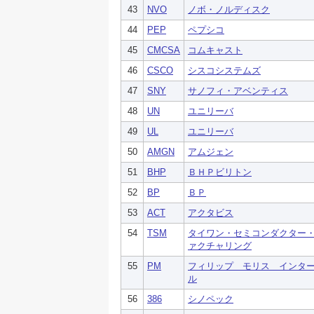
43
NVO
ノボ・ノルディスク
44
PEP
ペプシコ
45
CMCSA
コムキャスト
46
CSCO
シスコシステムズ
47
SNY
サノフィ・アベンティス
48
UN
ユニリーバ
49
UL
ユニリーバ
50
AMGN
アムジェン
51
BHP
ＢＨＰビリトン
52
BP
ＢＰ
53
ACT
アクタビス
54
TSM
タイワン・セミコンダクター
ァクチャリング
55
PM
フィリップ モリス インタ
ル
56
386
シノペック