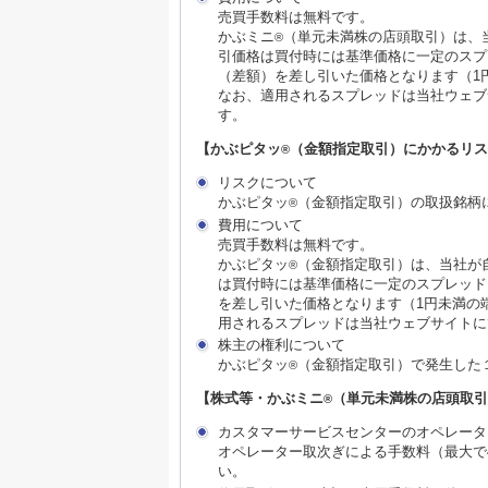
売買手数料は無料です。
かぶミニ
（単元未満株の店頭取引）は、
®
引価格は買付時には基準価格に一定のスプ
（差額）を差し引いた価格となります（1
なお、適用されるスプレッドは当社ウェブ
す。
【かぶピタッ
（金額指定取引）にかかるリス
®
リスクについて
かぶピタッ
（金額指定取引）の取扱銘柄
®
費用について
売買手数料は無料です。
かぶピタッ
（金額指定取引）は、当社が
®
は買付時には基準価格に一定のスプレッド
を差し引いた価格となります（1円未満の
用されるスプレッドは当社ウェブサイトに
株主の権利について
かぶピタッ
（金額指定取引）で発生した
®
【株式等・かぶミニ
（単元未満株の店頭取引
®
カスタマーサービスセンターのオペレータ
オペレーター取次ぎによる手数料（最大で
い。