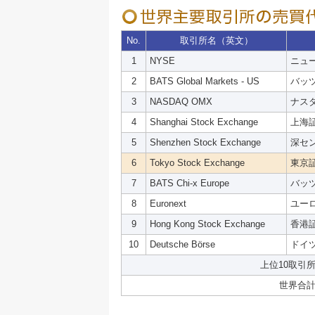
No.
取引所名（英文）
1
NYSE
ニュ
2
BATS Global Markets - US
バッ
3
NASDAQ OMX
ナスダ
4
Shanghai Stock Exchange
上海
5
Shenzhen Stock Exchange
深セ
6
Tokyo Stock Exchange
東京
7
BATS Chi-x Europe
バッ
8
Euronext
ユー
9
Hong Kong Stock Exchange
香港
10
Deutsche Börse
ドイ
上位10取引
世界合