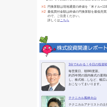
※1
円換算額は現地通貨の終値を「米ドル=119.
※2
最低買付金額は終値の円換算額を最低売買
ので、ご注意ください。
詳しくは
こちら
3分でわかる！今日の投資
毎営業日、朝8時更新。
約25年間の国内株式の運用
し、株式相...しなど、幅
おこなってまいります。
テクニカル風林火山
テクニカルアナリストの土