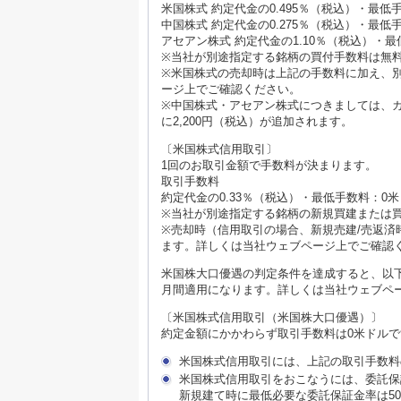
米国株式 約定代金の0.495％（税込）・最
中国株式 約定代金の0.275％（税込）・最低
アセアン株式 約定代金の1.10％（税込）・
※当社が別途指定する銘柄の買付手数料は無
※米国株式の売却時は上記の手数料に加え、別
ージ上でご確認ください。
※中国株式・アセアン株式につきましては、
に2,200円（税込）が追加されます。
〔米国株式信用取引〕
1回のお取引金額で手数料が決まります。
取引手数料
約定代金の0.33％（税込）・最低手数料：0米
※当社が別途指定する銘柄の新規買建または
※売却時（信用取引の場合、新規売建/売返済時
ます。詳しくは当社ウェブページ上でご確認
米国株大口優遇の判定条件を達成すると、以
月間適用になります。詳しくは当社ウェブペ
〔米国株式信用取引（米国株大口優遇）〕
約定金額にかかわらず取引手数料は0米ドルで
米国株式信用取引には、上記の取引手数料
米国株式信用取引をおこなうには、委託保
新規建て時に最低必要な委託保証金率は5