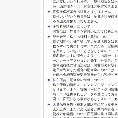
にお支払いいたしますが、履行期日又は両
待、議決権等）は、お客様は取得できませ
投資者保護基金の対象とはなりません
貸付いただいた株券等は、証券会社が自社
る保護の対象とはなりません。
手数料等諸費用について
お客様は、株券等を貸付いただくにあたり
配当金等、株主の権利・義務について
貸借期間中、株券等は楽天証券名義又は第
務をすべて喪失します。そのため一定期間
を所有していないこととなりますので、ご
様名義のままの場合もあり、この場合、お
ーポレートアクションが発生した場合、自
権利獲得後の貸出設定は、お客様のお取引
定日が到来した場合の配当金については、
た配当金相当額が楽天証券からお客様へ支
株主優待、配当金の情報について
株主優待の情報は、ミンカブ・ジ・インフ
なります。また、貸株サービス・信用貸株内における
所）より提供されるデータを基にしており
廃止・変更になる場合がありますので、必
大量保有報告（短期大量譲渡に伴う変更報
楽天証券、または楽天証券と共同保有者（
貸株対象銘柄について変更報告書（同法第