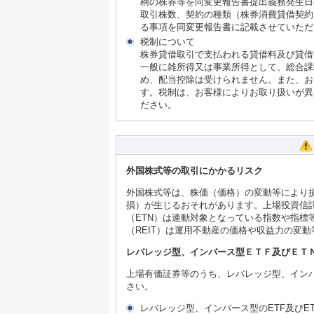
柄の株券等を同変更報告書提出義務発生日
取引株数、契約の種類（株券消費貸借契約
る事項を同変更報告書に記載させていただ
税制について
株券貸借取引で支払われる貸借料及び貸借
一般に雑所得又は事業所得として、総合課
め、配当控除は受けられません。また、お
す。税制は、お客様によりお取り扱いが異
ださい。
外国株式等の取引にかかるリスク
外国株式等は、株価（価格）の変動等により
損）が生じるおそれがあります。上場投資信託
（ETN）は連動対象となっている指数や指
（REIT）は運用不動産の価格や収益力の変
レバレッジ型、インバース型ＥＴＦ及びＥＴ
上場有価証券等のうち、レバレッジ型、インバ
さい。
レバレッジ型、インバース型のETF及び