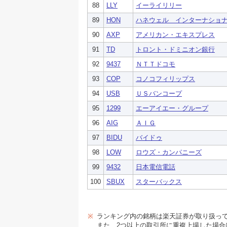
88
LLY
イーライリリー
89
HON
ハネウェル インターナショ
90
AXP
アメリカン・エキスプレス
91
TD
トロント・ドミニオン銀行
92
9437
ＮＴＴドコモ
93
COP
コノコフィリップス
94
USB
ＵＳバンコープ
95
1299
エーアイエー・グループ
96
AIG
ＡＩＧ
97
BIDU
バイドゥ
98
LOW
ロウズ・カンパニーズ
99
9432
日本電信電話
100
SBUX
スターバックス
※
ランキング内の銘柄は楽天証券が取り扱っ
また、2つ以上の取引所に重複上場した場合