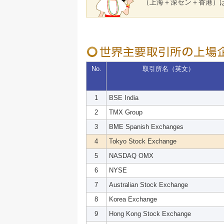
（上海＋深セン＋香港）は
No.
取引所名（英文）
1
BSE India
2
TMX Group
3
BME Spanish Exchanges
4
Tokyo Stock Exchange
5
NASDAQ OMX
6
NYSE
7
Australian Stock Exchange
8
Korea Exchange
9
Hong Kong Stock Exchange