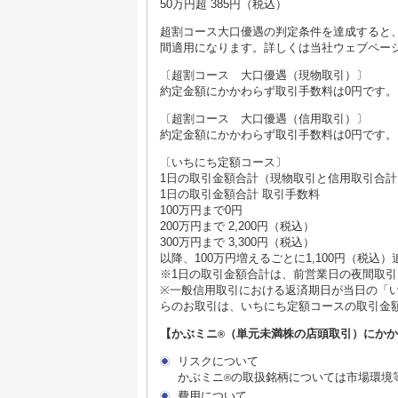
50万円超 385円（税込）
超割コース大口優遇の判定条件を達成すると
間適用になります。詳しくは当社ウェブペー
〔超割コース 大口優遇（現物取引）〕
約定金額にかかわらず取引手数料は0円です。
〔超割コース 大口優遇（信用取引）〕
約定金額にかかわらず取引手数料は0円です。
〔いちにち定額コース〕
1日の取引金額合計（現物取引と信用取引合
1日の取引金額合計 取引手数料
100万円まで0円
200万円まで 2,200円（税込）
300万円まで 3,300円（税込）
以降、100万円増えるごとに1,100円（税込）
※1日の取引金額合計は、前営業日の夜間取
※一般信用取引における返済期日が当日の「
らのお取引は、いちにち定額コースの取引金
【かぶミニ
（単元未満株の店頭取引）にか
®
リスクについて
かぶミニ
の取扱銘柄については市場環境
®
費用について