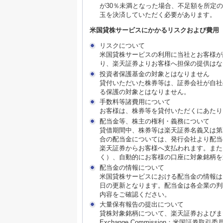
が30％未満となった場合、不足額を所定
玉を決済していただく必要があります。
米国貸株サービスにかかるリスクおよび費用
リスクについて
米国貸株サービスの利用に当社とお客様が
り、楽天証券よりお客様へ担保の提供はな
投資者保護基金の対象とはなりません
貸付いただいた株券等は、証券会社が自社
る保護の対象とはなりません。
手数料等諸費用について
お客様は、株券等を貸付いただくにあたり
配当金等、株主の権利・義務について
貸借期間中、株券等は楽天証券名義又は第
合の配当金については、発行会社より配当
楽天証券からお客様へ支払われます。また
く）、自動的にお客様の口座に対象銘柄を
配当金の情報について
米国貸株サービスにおける配当金の情報は
日の更新となります。配当金は各企業の判
内容をご確認ください。
大量保有報告の提出について
貸株対象銘柄について、楽天証券およびまたはそ
Exchange Commission：米国