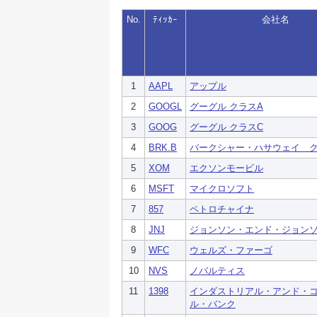
No.
ﾃｨｯｶｰ
会社名
1
AAPL
アップル
2
GOOGL
グーグル クラスA
3
GOOG
グーグル クラスC
4
BRK.B
バークシャー・ハサウェイ ク
5
XOM
エクソンモービル
6
MSFT
マイクロソフト
7
857
ペトロチャイナ
8
JNJ
ジョンソン・エンド・ジョン
9
WFC
ウェルズ・ファーゴ
10
NVS
ノバルティス
11
1398
インダストリアル・アンド・
ル・バンク