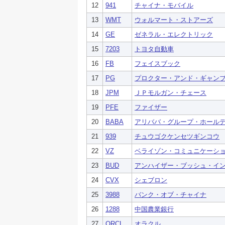
12
941
チャイナ・モバイル
13
WMT
ウォルマート・ストアーズ
14
GE
ゼネラル・エレクトリック
15
7203
トヨタ自動車
16
FB
フェイスブック
17
PG
プロクター・アンド・ギャン
18
JPM
ＪＰモルガン・チェース
19
PFE
ファイザー
20
BABA
アリババ・グループ・ホール
21
939
チュウゴクケンセツギンコウ
22
VZ
ベライゾン・コミュニケーシ
23
BUD
アンハイザー・ブッシュ・イ
24
CVX
シェブロン
25
3988
バンク・オブ・チャイナ
26
1288
中国農業銀行
27
ORCL
オラクル