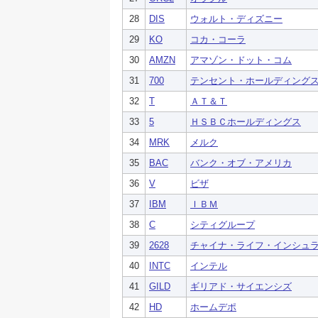
28
DIS
ウォルト・ディズニー
29
KO
コカ・コーラ
30
AMZN
アマゾン・ドット・コム
31
700
テンセント・ホールディング
32
T
ＡＴ＆Ｔ
33
5
ＨＳＢＣホールディングス
34
MRK
メルク
35
BAC
バンク・オブ・アメリカ
36
V
ビザ
37
IBM
ＩＢＭ
38
C
シティグループ
39
2628
チャイナ・ライフ・インシュ
40
INTC
インテル
41
GILD
ギリアド・サイエンシズ
42
HD
ホームデポ