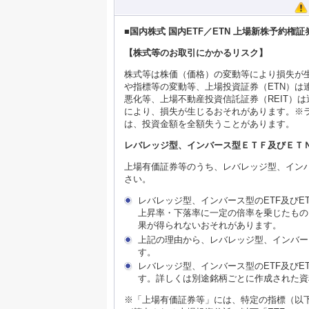
■国内株式 国内ETF／ETN 上場新株予約権
【株式等のお取引にかかるリスク】
株式等は株価（価格）の変動等により損失が生
や指標等の変動等、上場投資証券（ETN）
悪化等、上場不動産投資信託証券（REIT）
により、損失が生じるおそれがあります。※
は、投資金額を全額失うことがあります。
レバレッジ型、インバース型ＥＴＦ及びＥＴ
上場有価証券等のうち、レバレッジ型、インバ
さい。
レバレッジ型、インバース型のETF及び
上昇率・下落率に一定の倍率を乗じたもの
果が得られないおそれがあります。
上記の理由から、レバレッジ型、インバー
す。
レバレッジ型、インバース型のETF及び
す。詳しくは別途銘柄ごとに作成された資
※「上場有価証券等」には、特定の指標（以