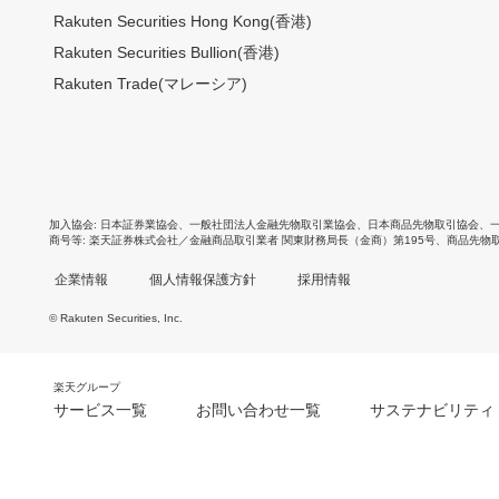
Rakuten Securities Hong Kong(香港)
Rakuten Securities Bullion(香港)
Rakuten Trade(マレーシア)
加入協会
日本証券業協会
、
一般社団法人金融先物取引業協会
、
日本商品先物取引協会
、
商号等
楽天証券株式会社／金融商品取引業者 関東財務局長（金商）第195号、商品先物
企業情報
個人情報保護方針
採用情報
© Rakuten Securities, Inc.
楽天グループ
サービス一覧
お問い合わせ一覧
サステナビリティ