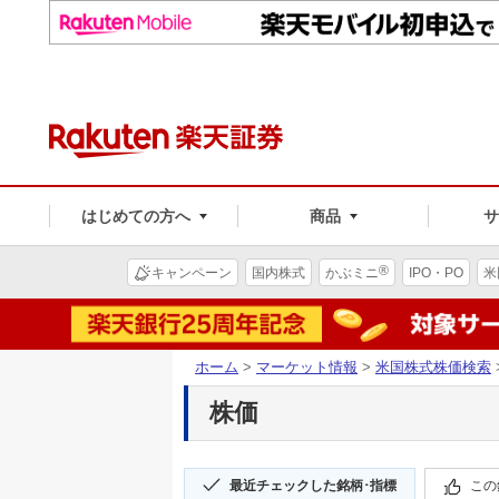
はじめての方へ
商品
®
キャンペーン
国内株式
かぶミニ
IPO・PO
米
ホーム
>
マーケット情報
>
米国株式株価検索
株価
最近チェックした銘柄･指標
この