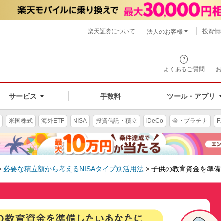
楽天証券について
投資情
法人のお客様
よくあるご質問
手数料
サービス
ツール・アプリ
米国株式
海外ETF
NISA
投資信託・積立
iDeCo
金・プラチナ
F
>
必要な積立額から考えるNISAタイプ別活用法
>
子供の教育資金を準備