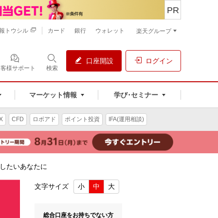
PR
報トウシル
カード
銀行
ウォレット
楽天グループ
口座開設
ログイン
お客様サポート
検索
マーケット情報
学び･セミナー
X
CFD
ロボアド
ポイント投資
IFA(運用相談)
したいあなたに
文字サイズ
小
中
大
総合口座をお持ちでない方