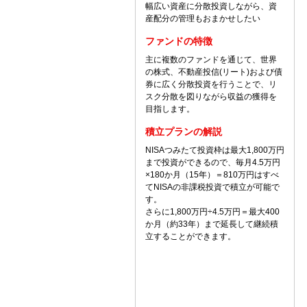
幅広い資産に分散投資しながら、資
産配分の管理もおまかせしたい
ファンドの特徴
主に複数のファンドを通じて、世界
の株式、不動産投信(リート)および債
券に広く分散投資を行うことで、リ
スク分散を図りながら収益の獲得を
目指します。
積立プランの解説
NISAつみたて投資枠は最大1,800万円
まで投資ができるので、毎月4.5万円
×180か月（15年）＝810万円はすべ
てNISAの非課税投資で積立が可能で
す。
さらに1,800万円÷4.5万円＝最大400
か月（約33年）まで延長して継続積
立することができます。