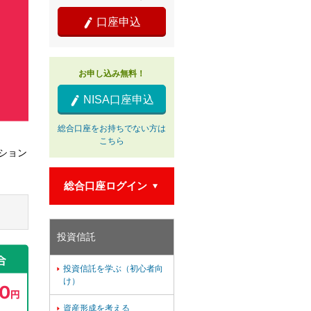
口座申込

お申し込み無料！
NISA口座申込

総合口座をお持ちでない方は
こちら
ション
総合口座ログイン

投資信託
投資信託を学ぶ（初心者向

け）
資産形成を考える
