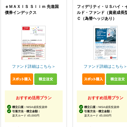
ｅＭＡＸＩＳ Ｓｌｉｍ 先進国
フィデリティ・ＵＳハイ・
債券インデックス
ルド・ファンド（資産成長
Ｃ（為替ヘッジあり）
ファンド詳細はこちら＞
ファンド詳細はこちら
おすすめ活用プラン
おすすめ活用プラン
積立口座：
NISA成長投資枠
積立口座：
NISA成長投資枠
引落方法・積立金額：
引落方法・積立金額：
楽天カード 45,000円
楽天カード 45,000円