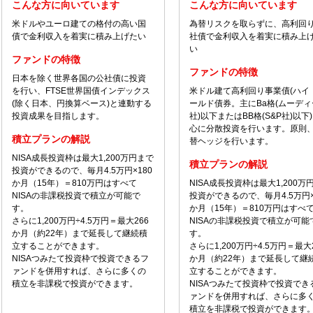
こんな方に向いています
こんな方に向いています
米ドルやユーロ建ての格付の高い国
為替リスクを取らずに、高利回
債で金利収入を着実に積み上げたい
社債で金利収入を着実に積み上
い
ファンドの特徴
ファンドの特徴
日本を除く世界各国の公社債に投資
を行い、FTSE世界国債インデックス
米ドル建て高利回り事業債(ハイ
(除く日本、円換算ベース)と連動する
ールド債券。主にBa格(ムーディ
投資成果を目指します。
社)以下またはBB格(S&P社)以下
心に分散投資を行います。原則
積立プランの解説
替ヘッジを行います。
NISA成長投資枠は最大1,200万円まで
積立プランの解説
投資ができるので、毎月4.5万円×180
か月（15年）＝810万円はすべて
NISA成長投資枠は最大1,200万
NISAの非課税投資で積立が可能で
投資ができるので、毎月4.5万円×
す。
か月（15年）＝810万円はすべ
さらに1,200万円÷4.5万円＝最大266
NISAの非課税投資で積立が可能
か月（約22年）まで延長して継続積
す。
立することができます。
さらに1,200万円÷4.5万円＝最大
NISAつみたて投資枠で投資できるフ
か月（約22年）まで延長して継
ァンドを併用すれば、さらに多くの
立することができます。
積立を非課税で投資ができます。
NISAつみたて投資枠で投資でき
ァンドを併用すれば、さらに多
積立を非課税で投資ができます