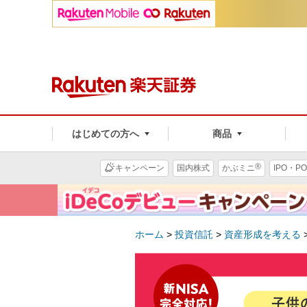
はじめての方へ
商品
®
キャンペーン
国内株式
かぶミニ
IPO・PO
ホーム
>
投資信託
>
資産形成を考える