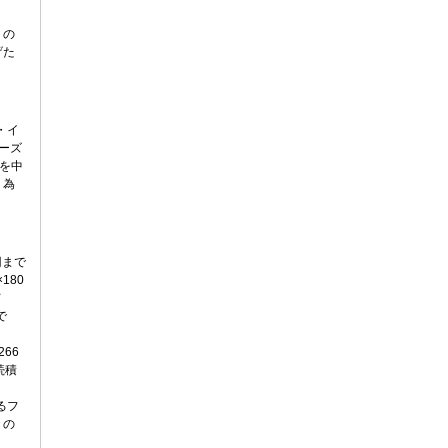
りの
げた
・イ
ーズ
)を中
、為
円まで
180
て
で
266
続積
るフ
くの
。