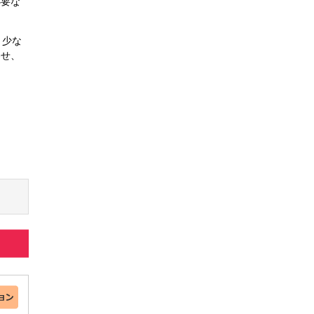
必要な
、少な
わせ、