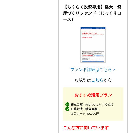
【らくらく投資専用】楽天・資
産づくりファンド（じっくりコ
ース）
ファンド詳細はこちら＞
お取引は
こちら
から
おすすめ活用プラン
積立口座：
NISAつみたて投資枠
引落方法・積立金額：
楽天カード 45,000円
こんな方に向いています