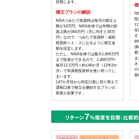
目指します。
積
積立プランの解説
N
投
NISAつみたて投資枠は毎月の積立上
1
限が10万円、NISA全体では年間の投
非
資上限が360万円（月に均すと30万
す
円）なので、つみたて投資枠：成長
9
投資枠＝１：２になるように積立金
課
額を設定します。
変
ただし、NISA全体では最大1,800万円
ま
まで投資ができるので、1,800万円÷
き
毎月12.3万円＝約146か月（12年2か
の
月）で非課税投資枠を使い切ってし
益
まいます。
147か月目から特定口座に切り替えて
課税口座で積立を継続するプランの
変更が必要です。