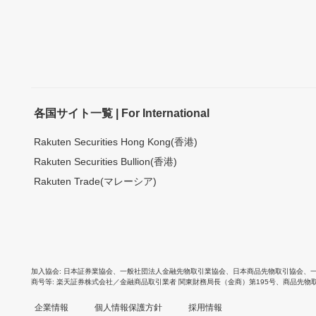
各国サイト一覧 | For International
Rakuten Securities Hong Kong(香港)
Rakuten Securities Bullion(香港)
Rakuten Trade(マレーシア)
加入協会
日本証券業協会
、
一般社団法人金融先物取引業協会
、
日本商品先物取引協会
、
商号等
楽天証券株式会社／金融商品取引業者 関東財務局長（金商）第195号、商品先物
企業情報
個人情報保護方針
採用情報