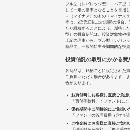
ブル型（レバレッジ型）、ベア型
して一定の倍率となることを目指
－（マイナス）のもの（マイナス
率は、2営業日以上の期間の場合、
たり継続することにより、期待し
型）の投資信託は、投資対象物や
上記の理由から、ブル型（レバレ
商品で、一般的に中長期間的な投
投資信託の取引にかかる費
各商品は、銘柄ごとに設定された買
ご負担いただく場合があります。
合があります。
お買付時にお客様に直接ご負担
「買付手数料」：ファンドによ
保有期間中に間接的にご負担い
「ファンドの管理費用（含む信
ご換金時にお客様に直接ご負担
「信託財産留保額」「換金手数