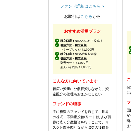
ファンド詳細はこちら＞
お取引は
こちら
から
おすすめ活用プラン
積立口座：
NISAつみたて投資枠
引落方法・積立金額：
マネーブリッジ 41,000円
積立口座：
NISA成長投資枠
引落方法・積立金額：
楽天カード 41,000円
楽天ペイ残高 41,000円
こ
こんな方に向いています
個
幅広い資産に分散投資しながら、資
に
産配分の管理もおまかせしたい
フ
ファンドの特徴
国
主に複数のファンドを通じて、世界
変
の株式、不動産投信(リート)および債
断
券に広く分散投資を行うことで、リ
ま
スク分散を図りながら収益の獲得を