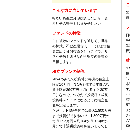
こ
こんな方に向いています
米
債
幅広い資産に分散投資しながら、資
産配分の管理もおまかせしたい
フ
ファンドの特徴
日
を
主に複数のファンドを通じて、世界
(
の株式、不動産投信(リート)および債
投
券に広く分散投資を行うことで、リ
スク分散を図りながら収益の獲得を
積
目指します。
N
積立プランの解説
投
1
NISAつみたて投資枠は毎月の積立上
非
限が10万円、NISA全体では年間の投
す
資上限が360万円（月に均すと30万
7
円）なので、つみたて投資枠：成長
課
投資枠＝１：２になるように積立金
変
額を設定します。
ま
ただし、NISA全体では最大1,800万円
き
まで投資ができるので、1,800万円÷
の
毎月17.3万円＝約104か月（8年8か
益
月）で非課税投資枠を使い切ってし