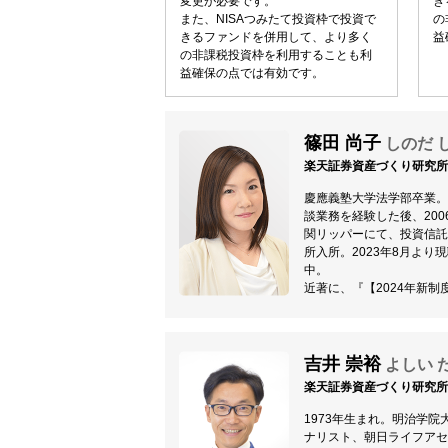
変更が必要です。
き
また、NISAつみたて投資枠で投資で
の
きるファンドを併用して、より多く
益
の非課税投資枠を利用することも利
益確保の点では有効です。
篠田 尚子
しのだ 
楽天証券資産づくり研究所 
慶應義塾大学法学部卒業
談業務を経験した後、20
関リッパーにて、投資信託
所入所。2023年8月よ
中。
近著に、『【2024年新制度
吉井 崇裕
よしい 
楽天証券資産づくり研究所
1973年生まれ。明治学
ナリスト、朝日ライフアセ