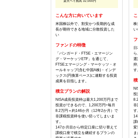
楽天ペイ残高 32,000円
こんな方に向いています
こ
米国株以外で、割安かつ長期的な成
株
長が期待できる地域に分散投資した
い
い
フ
ファンドの特徴
日
「バンガード・FTSE・エマージン
ら
グ・マーケッツETF」を通じて、
選
FTSEエマージング・マーケッツ・オ
抑
ールキャップ(含む中国A株)・インデ
す
ックス(円換算ベース)に連動する投資
積
成果を目指します。
N
積立プランの解説
投
NISA成長投資枠は最大1,200万円まで
8
投資ができるので、1,200万円÷毎月
非
8.2万円＝約146か月（12年2か月）で
す
非課税投資枠を使い切ってしまいま
1
す。
課
147か月目から特定口座に切り替えて
変
課税口座で積立を継続するプランの
ま