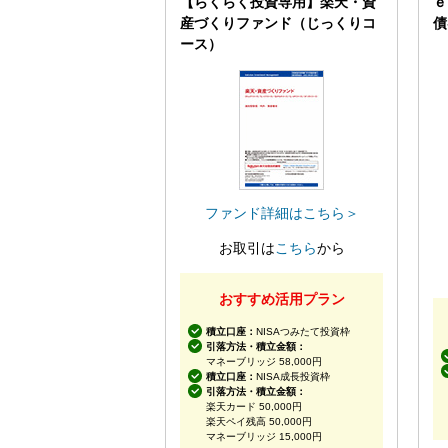
【らくらく投資専用】楽天・資
ｅ
産づくりファンド（じっくりコ
債
ース）
ファンド詳細はこちら＞
お取引は
こちら
から
おすすめ活用プラン
積立口座：
NISAつみたて投資枠
引落方法・積立金額：
マネーブリッジ 58,000円
積立口座：
NISA成長投資枠
引落方法・積立金額：
楽天カード 50,000円
楽天ペイ残高 50,000円
マネーブリッジ 15,000円