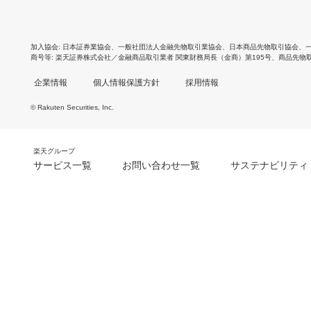
加入協会
日本証券業協会
、
一般社団法人金融先物取引業協会
、
日本商品先物取引協会
、
商号等
楽天証券株式会社／金融商品取引業者 関東財務局長（金商）第195号、商品先物
企業情報
個人情報保護方針
採用情報
© Rakuten Securities, Inc.
楽天グループ
サービス一覧
お問い合わせ一覧
サステナビリティ