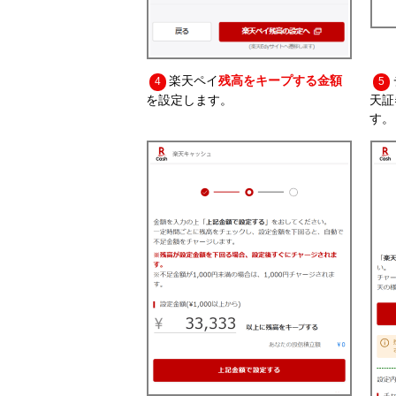
楽天ペイ
残高をキープする金額
4
5
を設定します。
天証
す。