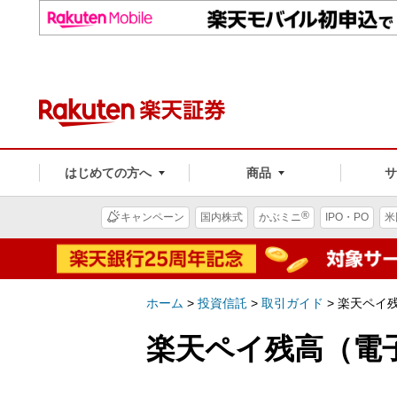
はじめての方へ
商品
®
キャンペーン
国内株式
かぶミニ
IPO・PO
米
ホーム
>
投資信託
>
取引ガイド
>
楽天ペイ
楽天ペイ残高（電