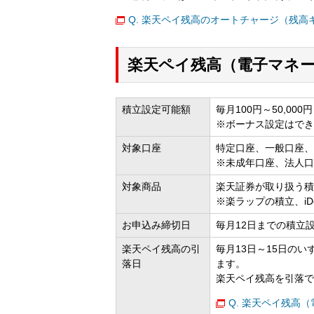
Q. 楽天ペイ残高のオートチャージ（残
楽天ペイ残高（電子マネ
積立設定可能額
毎月100円～50,0
※ボーナス設定はでき
対象口座
特定口座、一般口座、N
※未成年口座、法人口
対象商品
楽天証券が取り扱う積
※楽ラップの積立、i
お申込み締切日
毎月12日までの積立
楽天ペイ残高の引
毎月13日～15日の
落日
ます。
楽天ペイ残高を引落で
Q. 楽天ペイ残高