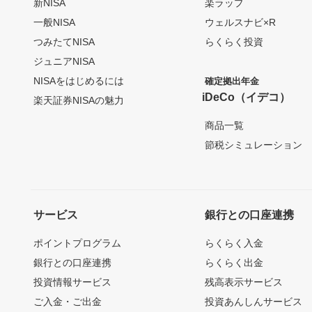
新NISA
楽ラップ
一般NISA
ウェルスナビ×R
つみたてNISA
らくらく投資
ジュニアNISA
NISAをはじめるには
確定拠出年金
iDeCo（イデコ）
楽天証券NISAの魅力
商品一覧
節税シミュレーション
サービス
銀行との口座連携
ポイントプログラム
らくらく入金
銀行との口座連携
らくらく出金
投資情報サービス
残高表示サービス
ご入金・ご出金
投資あんしんサービス