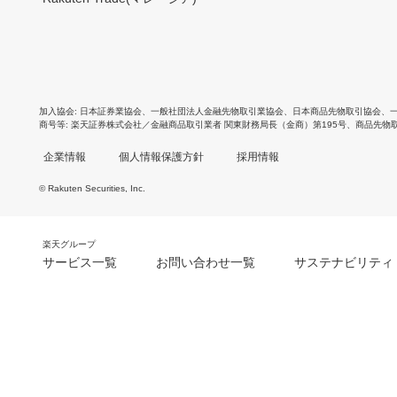
加入協会
日本証券業協会
、
一般社団法人金融先物取引業協会
、
日本商品先物取引協会
、
商号等
楽天証券株式会社／金融商品取引業者 関東財務局長（金商）第195号、商品先物
企業情報
個人情報保護方針
採用情報
© Rakuten Securities, Inc.
楽天グループ
サービス一覧
お問い合わせ一覧
サステナビリティ