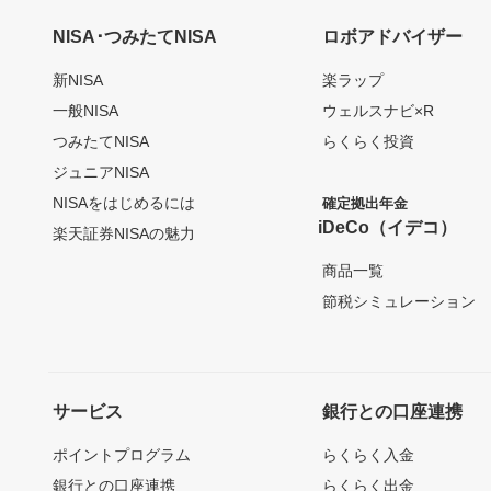
NISA･つみたてNISA
ロボアドバイザー
新NISA
楽ラップ
一般NISA
ウェルスナビ×R
つみたてNISA
らくらく投資
ジュニアNISA
NISAをはじめるには
確定拠出年金
iDeCo（イデコ）
楽天証券NISAの魅力
商品一覧
節税シミュレーション
サービス
銀行との口座連携
ポイントプログラム
らくらく入金
銀行との口座連携
らくらく出金