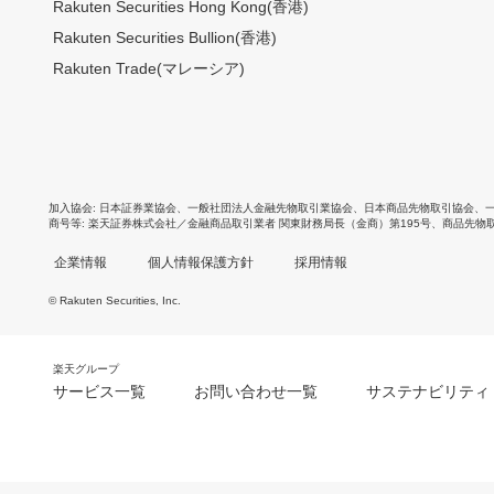
Rakuten Securities Hong Kong(香港)
Rakuten Securities Bullion(香港)
Rakuten Trade(マレーシア)
加入協会
日本証券業協会
、
一般社団法人金融先物取引業協会
、
日本商品先物取引協会
、
商号等
楽天証券株式会社／金融商品取引業者 関東財務局長（金商）第195号、商品先物
企業情報
個人情報保護方針
採用情報
© Rakuten Securities, Inc.
楽天グループ
サービス一覧
お問い合わせ一覧
サステナビリティ