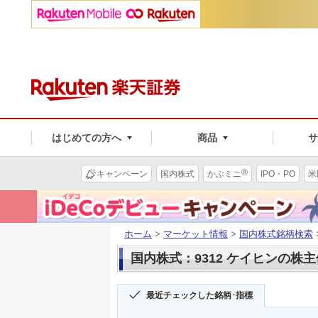
はじめての方へ
商品
®
キャンペーン
国内株式
かぶミニ
IPO・PO
米
ホーム
>
マーケット情報
>
国内株式銘柄検索
国内株式：9312 ケイヒンの株
最近チェックした銘柄･指標