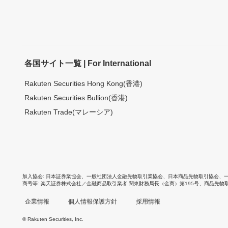
各国サイト一覧 | For International
Rakuten Securities Hong Kong(香港)
Rakuten Securities Bullion(香港)
Rakuten Trade(マレーシア)
加入協会
日本証券業協会
、
一般社団法人金融先物取引業協会
、
日本商品先物取引協会
、
商号等
楽天証券株式会社／金融商品取引業者 関東財務局長（金商）第195号、商品先物
企業情報
個人情報保護方針
採用情報
© Rakuten Securities, Inc.