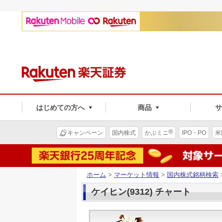
はじめての方へ
商品
®
キャンペーン
国内株式
かぶミニ
IPO・PO
米
ホーム
>
マーケット情報
>
国内株式銘柄検索
ケイヒン(9312) チャート