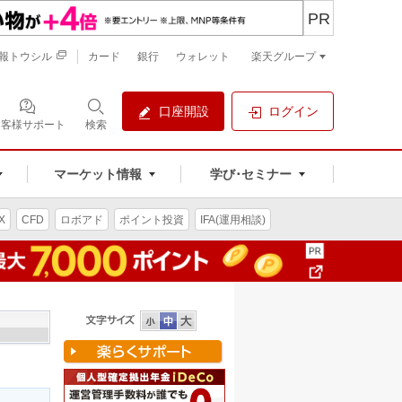
PR
報トウシル
カード
銀行
ウォレット
楽天グループ
口座開設
ログイン
お客様サポート
検索
マーケット情報
学び･セミナー
X
CFD
ロボアド
ポイント投資
IFA(運用相談)