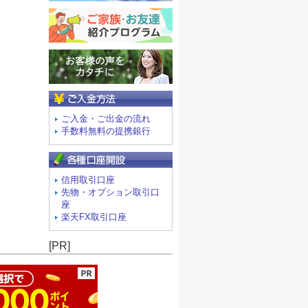
ご入金方法
ご入金・ご出金の流れ
手数料無料の提携銀行
信用取引口座
先物・オプション取引口
座
楽天FX取引口座
ージの先頭へ
[PR]