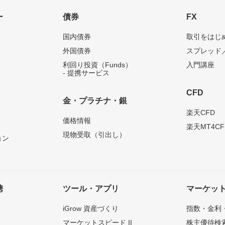
ー
債券
FX
国内債券
取引をはじ
外国債券
スプレッド
利回り投資（Funds）
入門講座
- 提携サービス
CFD
金・プラチナ・銀
）
楽天CFD
価格情報
楽天MT4CF
現物受取（引出し）
ョン
携
ツール・アプリ
マーケッ
iGrow 資産づくり
指数・金利
マーケットスピード II
株主優待検