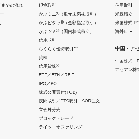
引までの流れ
現物取引
信用取引
®
ー
かぶミニ
（単元未満株取引）
米株積立
®
ん
かぶピタッ
（金額指定取引）
米国株式IP
®
かぶツミ
（国内株式積立）
海外ETF
信用取引
™
中国・ア
らくらく優待取引
貸株
中国株式・E
®
信用貸株
アセアン株式
ETF／ETN／REIT
IPO／PO
株式公開買付(TOB)
夜間取引／PTS取引・SOR注文
立会外分売
ブロックトレード
ライツ・オファリング