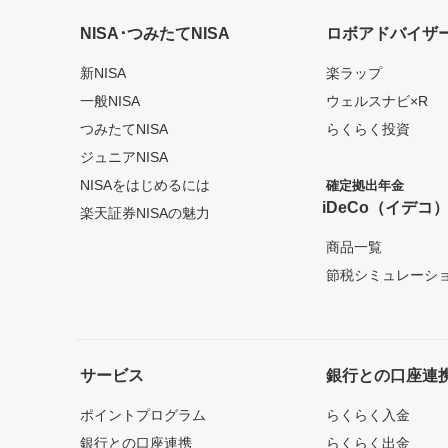
NISA･つみたてNISA
ロボアドバイザ
新NISA
楽ラップ
一般NISA
ウェルスナビ×R
つみたてNISA
らくらく投資
ジュニアNISA
NISAをはじめるには
確定拠出年金
iDeCo（イデコ
楽天証券NISAの魅力
商品一覧
節税シミュレーシ
サービス
銀行との口座連
ポイントプログラム
らくらく入金
銀行との口座連携
らくらく出金