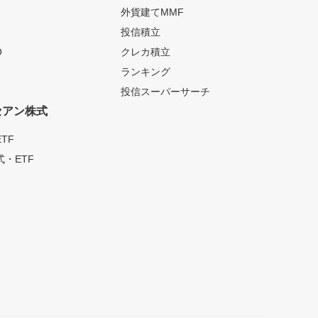
外貨建てMMF
投信積立
O
クレカ積立
ランキング
投信スーパーサーチ
セアン株式
TF
・ETF