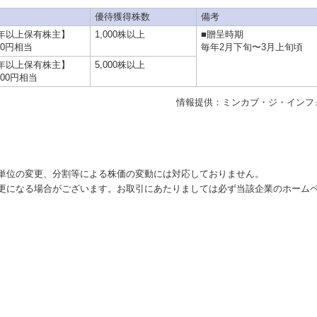
優待獲得株数
備考
年以上保有株主】
1,000株以上
■贈呈時期
000円相当
毎年2月下旬〜3月上旬頃
年以上保有株主】
5,000株以上
,000円相当
情報提供：ミンカブ・ジ・インフ
。
単位の変更、分割等による株価の変動には対応しておりません。
更になる場合がございます。お取引にあたりましては必ず当該企業のホーム