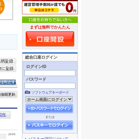
まずは無料でかんたん
総合口座ログイン
ログインID
パスワード
ソフトウェアキーボード
または
パスキー認証について