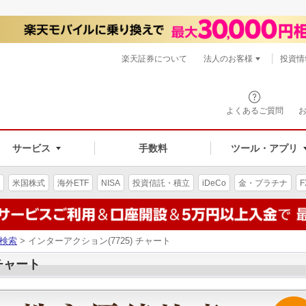
楽天証券について
法人のお客様
投資情
よくあるご質問
サービス
手数料
ツール・アプリ
米国株式
海外ETF
NISA
投資信託・積立
iDeCo
金・プラチナ
F
検索
> インターアクション(7725) チャート
 チャート