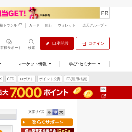
PR
報トウシル
カード
銀行
ウォレット
楽天グループ
口座開設
ログイン
お客様サポート
検索
マーケット情報
学び･セミナー
X
CFD
ロボアド
ポイント投資
IFA(運用相談)