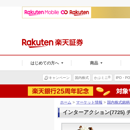
はじめての方へ
商品
®
キャンペーン
国内株式
かぶミニ
IPO・PO
ホーム
>
マーケット情報
>
国内株式銘柄
インターアクション(7725)