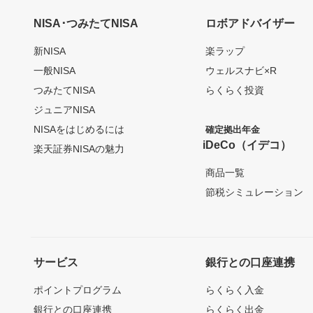
NISA･つみたてNISA
ロボアドバイザー
新NISA
楽ラップ
一般NISA
ウェルスナビ×R
つみたてNISA
らくらく投資
ジュニアNISA
NISAをはじめるには
確定拠出年金
iDeCo（イデコ）
楽天証券NISAの魅力
商品一覧
節税シミュレーション
サービス
銀行との口座連携
ポイントプログラム
らくらく入金
銀行との口座連携
らくらく出金