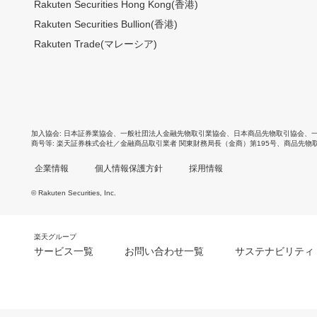
Rakuten Securities Hong Kong(香港)
Rakuten Securities Bullion(香港)
Rakuten Trade(マレーシア)
加入協会
日本証券業協会
、
一般社団法人金融先物取引業協会
、
日本商品先物取引協会
、
商号等
楽天証券株式会社／金融商品取引業者 関東財務局長（金商）第195号、商品先物
企業情報
個人情報保護方針
採用情報
© Rakuten Securities, Inc.
楽天グループ
サービス一覧
お問い合わせ一覧
サステナビリティ