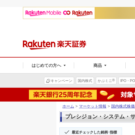
はじめての方へ
商品
®
キャンペーン
国内株式
かぶミニ
IPO・PO
ホーム
>
マーケット情報
>
国内株式株価
プレシジョン・システム・サイエ
最近チェックした銘柄･指標