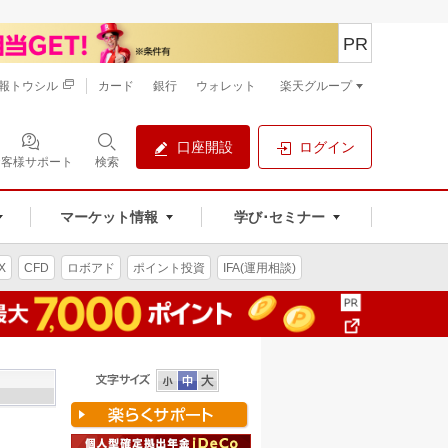
PR
報トウシル
カード
銀行
ウォレット
楽天グループ
口座開設
ログイン
お客様サポート
検索
マーケット情報
学び･セミナー
X
CFD
ロボアド
ポイント投資
IFA(運用相談)