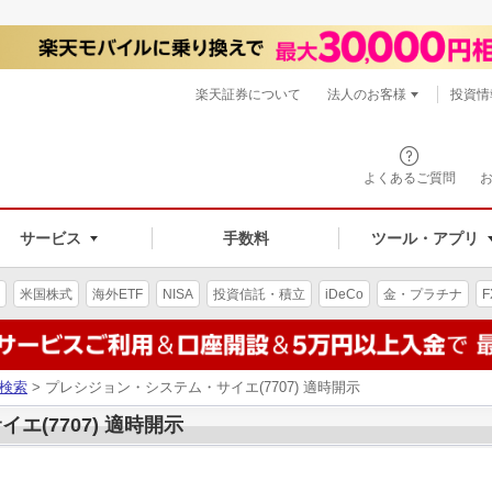
楽天証券について
法人のお客様
投資情
よくあるご質問
サービス
手数料
ツール・アプリ
米国株式
海外ETF
NISA
投資信託・積立
iDeCo
金・プラチナ
F
検索
> プレシジョン・システム・サイエ(7707) 適時開示
(7707) 適時開示