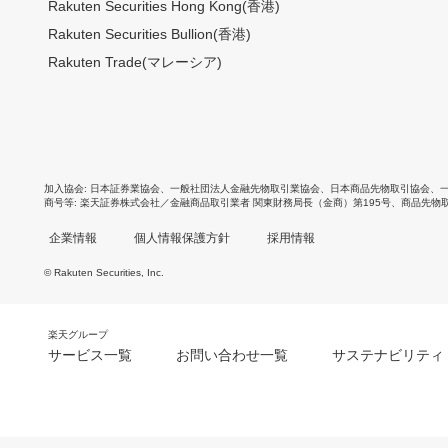
Rakuten Securities Hong Kong(香港)
Rakuten Securities Bullion(香港)
Rakuten Trade(マレーシア)
加入協会
日本証券業協会
、
一般社団法人金融先物取引業協会
、
日本商品先物取引協会
、
商号等
楽天証券株式会社／金融商品取引業者 関東財務局長（金商）第195号、商品先物
企業情報
個人情報保護方針
採用情報
© Rakuten Securities, Inc.
楽天グループ
サービス一覧
お問い合わせ一覧
サステナビリティ