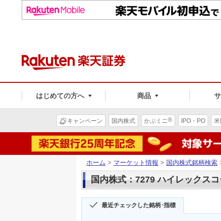
はじめての方へ
商品
®
キャンペーン
国内株式
かぶミニ
IPO・PO
米
ホーム
>
マーケット情報
>
国内株式銘柄検索
国内株式：7279 ハイレックス
最近チェックした銘柄･指標