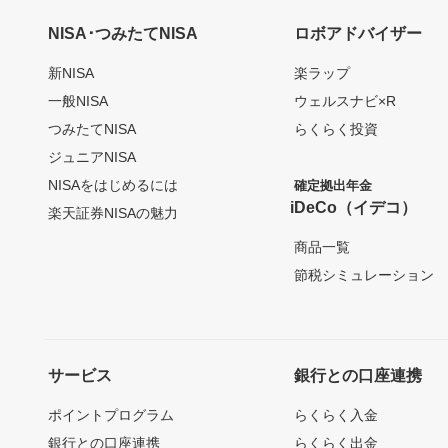
NISA･つみたてNISA
ロボアドバイザー
新NISA
楽ラップ
一般NISA
ウェルスナビ×R
つみたてNISA
らくらく投資
ジュニアNISA
NISAをはじめるには
確定拠出年金
iDeCo（イデコ）
楽天証券NISAの魅力
商品一覧
節税シミュレーション
サービス
銀行との口座連携
ポイントプログラム
らくらく入金
銀行との口座連携
らくらく出金